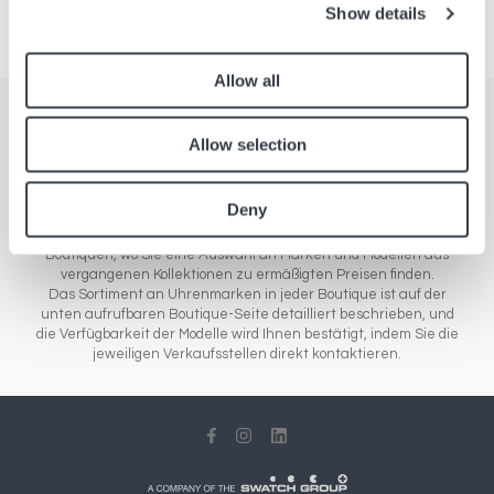
Show details
Allow all
Boutiquen
Allow selection
Alle unsere Verkaufsstellen in Europa, Asien und Amerika. Unser
Boutiquennetz umfasst verschiedene Konzepte: Flughafenshops,
Deny
in denen die neuen Uhren- und Schmuckmodelle der Marken vom
Einstiegs- bis zum Luxussegment verkauft werden, oder Outlet-
Boutiquen, wo Sie eine Auswahl an Marken und Modellen aus
vergangenen Kollektionen zu ermäßigten Preisen finden.
Das Sortiment an Uhrenmarken in jeder Boutique ist auf der
unten aufrufbaren Boutique-Seite detailliert beschrieben, und
die Verfügbarkeit der Modelle wird Ihnen bestätigt, indem Sie die
jeweiligen Verkaufsstellen direkt kontaktieren.