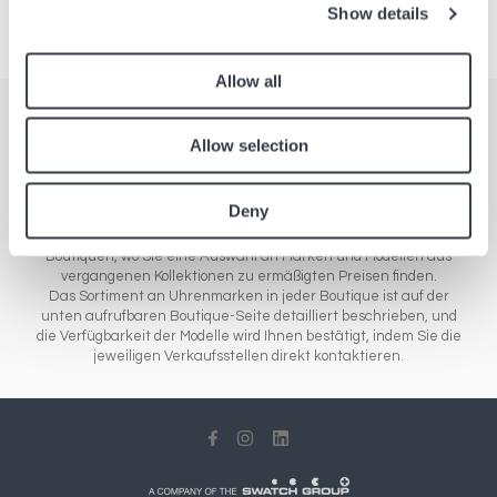
Show details
Allow all
Boutiquen
Allow selection
Alle unsere Verkaufsstellen in Europa, Asien und Amerika. Unser
Boutiquennetz umfasst verschiedene Konzepte: Flughafenshops,
Deny
in denen die neuen Uhren- und Schmuckmodelle der Marken vom
Einstiegs- bis zum Luxussegment verkauft werden, oder Outlet-
Boutiquen, wo Sie eine Auswahl an Marken und Modellen aus
vergangenen Kollektionen zu ermäßigten Preisen finden.
Das Sortiment an Uhrenmarken in jeder Boutique ist auf der
unten aufrufbaren Boutique-Seite detailliert beschrieben, und
die Verfügbarkeit der Modelle wird Ihnen bestätigt, indem Sie die
jeweiligen Verkaufsstellen direkt kontaktieren.