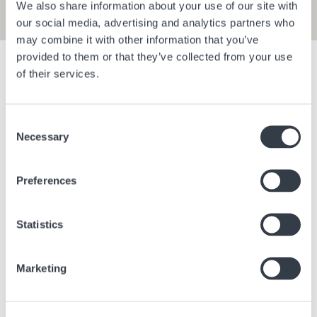
We also share information about your use of our site with
our social media, advertising and analytics partners who
may combine it with other information that you’ve
provided to them or that they’ve collected from your use
Mostra i filtri
of their services.
Consent
Aeroporto di Berlin Brandenburg E1
Aeroporto 
Necessary
Selection
Berlino
Germania
Berlino
Ge
Preferences
Statistics
Marketing