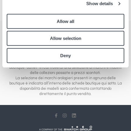
Show details
Allow all
Boutique
Allow selection
Trova i nostri punti vendita in Europa, Asia e America. La nostra
rete è composta da diverse tipologie di boutique: le boutique
Deny
aeroportuali che distribuiscono le novità dei marchi di orologeria e
gioielleria, dalla fascia economica alla gamma di lusso, e le
boutique “outlet” in cui troverai una selezione di marchi e modelli
delle collezioni passate a prezzi scontati.
La selezione dei marchi orologieri presenti in ognuna delle
boutique è indicata all’interno delle schede boutique qui sotto. La
disponibilità dei modelli sarà confermata contattando
direttamente il punto vendita.