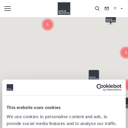
Salta
It
al
contenuto
Composants
principale
6
3
This website uses cookies
We use cookies to personalise content and ads, to
provide social media features and to analyse our traffic.