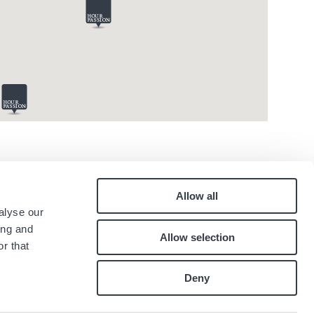
Allow all
Pied
alyse our
quen
Kontakt
ing and
Allow selection
Karriere
de
r that
.
page
Deny