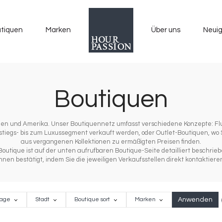
tiquen
Marken
Über uns
Neuig
Boutiquen
Asien und Amerika. Unser Boutiquennetz umfasst verschiedene Konzepte: F
iegs- bis zum Luxussegment verkauft werden, oder Outlet-Boutiquen, wo
aus vergangenen Kollektionen zu ermäßigten Preisen finden.
utique ist auf der unten aufrufbaren Boutique-Seite detailliert beschriebe
hnen bestätigt, indem Sie die jeweiligen Verkaufsstellen direkt kontaktiere
R
e
Stadt
Boutique
Marken
age
Stadt
Boutique sort
Marken
sort