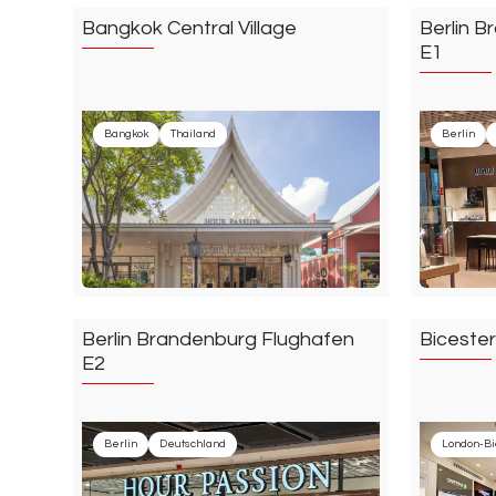
Bangkok Central Village
Berlin 
E1
Bangkok
Thailand
Berlin
Berlin Brandenburg Flughafen
Bicester
E2
Berlin
Deutschland
London-Bi