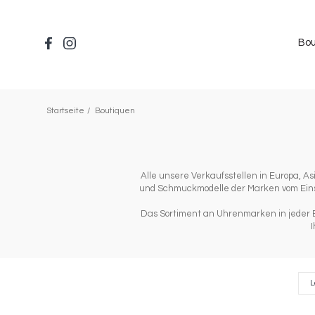
Direkt
zum
Inhalt
Bou
Startseite
Boutiquen
Alle unsere Verkaufsstellen in Europa, 
und Schmuckmodelle der Marken vom Einst
Das Sortiment an Uhrenmarken in jeder Bo
I
Composants
Lag
L