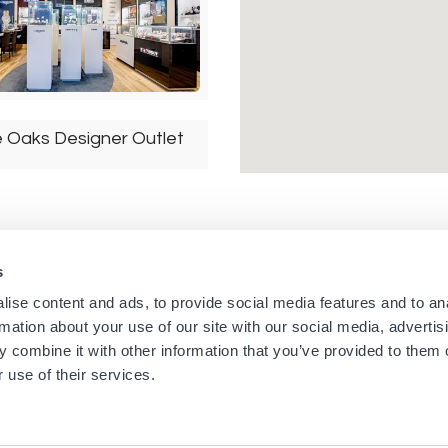
e Oaks Designer Outlet
Oaks
Großbritannien
s
Navigation
Menu
ise content and ads, to provide social media features and to an
Startseite
Newsletters aus den Bouti
rmation about your use of our site with our social media, advertis
Boutiquen
Impressum
principale
footer
 combine it with other information that you’ve provided to them o
Marken
Nutzungsbedingungen
 use of their services.
on Niagara Outlet
Über uns
Cookies
Neuigkeiten
Datenschutzerklärung