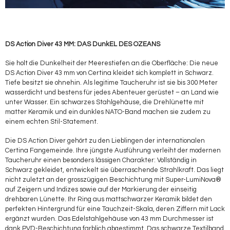
DS Action Diver 43 MM: DAS DunkEL DES OZEANS
Sie holt die Dunkelheit der Meerestiefen an die Oberfläche: Die neue
DS Action Diver 43 mm von Certina kleidet sich komplett in Schwarz.
Tiefe besitzt sie ohnehin. Als legitime Taucheruhr ist sie bis 300 Meter
wasserdicht und bestens für jedes Abenteuer gerüstet – an Land wie
unter Wasser. Ein schwarzes Stahlgehäuse, die Drehlünette mit
matter Keramik und ein dunkles NATO-Band machen sie zudem zu
einem echten Stil-Statement.
Die DS Action Diver gehört zu den Lieblingen der internationalen
Certina Fangemeinde. Ihre jüngste Ausführung verleiht der modernen
Taucheruhr einen besonders lässigen Charakter: Vollständig in
Schwarz gekleidet, entwickelt sie überraschende Strahlkraft. Das liegt
nicht zuletzt an der grosszügigen Beschichtung mit Super-LumiNova®
auf Zeigern und Indizes sowie auf der Markierung der einseitig
drehbaren Lünette. Ihr Ring aus mattschwarzer Keramik bildet den
perfekten Hintergrund für eine Tauchzeit-Skala, deren Ziffern mit Lack
ergänzt wurden. Das Edelstahlgehäuse von 43 mm Durchmesser ist
dank PVD-Beschichtung farblich abgestimmt. Das schwarze Textilband