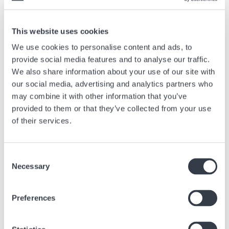
Vorheriger Artikel
This website uses cookies
Alles, was Sie über den Ursprung des
We use cookies to personalise content and ads, to
Chronographen wissen müssen
provide social media features and to analyse our traffic.
28 März, 2025
Beratung
We also share information about your use of our site with
our social media, advertising and analytics partners who
may combine it with other information that you’ve
Nächster Artikel
provided to them or that they’ve collected from your use
of their services.
Are pocket watches still fashionable?
22 Juni, 2023
Beratung
Consent
Necessary
Selection
Preferences
Ähnliche Artikel