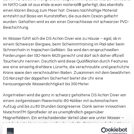
im NATO-Look ist aus #tide ocean material® gefertigt, das ebenfalls
einen klaren Bezug zum Meer hat. Dieses nachhaltige Material
entsteht auf Basis von Kunststoffen, die aus dem Ozean gefischt
wurden. Gehalten wird es von einer Dornschliesse mit schwarzer PVD-
Beschichtung.
Im Wasser fühlt sich die DS Action Diver wie zu Hause – egal, ob in
einem Schweizer Bergsee, beim Schwimmtraining im Pool oder beim
Schnorcheln in tropischen Gefilden. Sie wird den anspruchsvollen
Forderungen der ISO-Norm 6425 gerecht und darf sich daher offiziell
Taucheruhr nennen. Deutlich wird diese Qualifikation durch Features
wie eine einseitig drehbare Lünette, die verschraubte und geschützte
Krone sowie den verschraubten Boden. Zusammen mit dem bewährten
DS Konzept der doppelten Sicherheit bietet die Uhr eine
herausragende Wasserdichtigkeit bis 300 Meter.
Angetrieben wird die ganz in schwarz gehaltene DS Action Diver von
einem zeitgemässen Powermatic-80-Kaliber mit automatischem
Aufzug und bis zu 80 Stunden Gangreserve. Dank seiner innovativen
NivachronTM-Spiralfeder ist es unempfindlich gegenüber
Magnetfeldern. Ein entscheidender Vorteil über wie unter Wasser –
und die beste Voraussetzung für dauerhafte Präzision auf allen Wegen