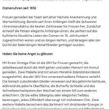
Damenuhren seit 1853
Frauen genießen bei Tissot seit jeher höchste Anerkennung und
Wertschätzung. Bereits seit ihren Anfängen stellt die Schweizer
Uhrenmanufaktur die besten Zeitmesser für Frauen her. Zunächst
entwarf die Maison elegante Anhängeruhren, die perfekt auf das
kultivierte häusliche Leben der Damen im 19. Jahrhundert
zugeschnitten waren und an langen Ketten, und Korsagen oder am
Gürtel der bodenlangen Korsettkleider getragen wurden.
Haben Sie keine Angst zu glänzen
Mit ihrem Vintage-Flair ist die SRV für Frauen gemacht, die
selbstbewusst durch die Welt gehen und jeden Moment mit Anmut
genießen. Zwei Modelle sind mit einem Monolink-Edelstahlarmband
ausgestattet, das der SRV ihre unverwechselbare Präsenz verleiht.
Die konisch zulaufenden Glieder verweisen auf das geformte Gehäuse,
während die polierte Oberfläche, die Butterfly-Schließe und das
Schnellwechselsystem den Wechsel von einem Stil zum anderen
erleichtern. Ob Sie edles Silbergrau oder elegantes Tiefblau
bevorzugen, jedes Zifferblatt überzeugt mit mühelosem Chic. Zwei
weitere Modelle bereichern das Sortiment mit strahlender Energie: in