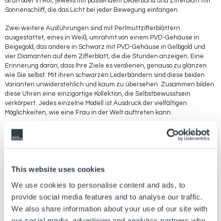
Grün oder in Rot, jeweils mit passendem Lederband und Zifferblatt mit
Sonnenschliff, die das Licht bei jeder Bewegung einfangen.
Zwei weitere Ausführungen sind mit Perlmuttzifferblättern
ausgestattet, eines in Weiß, umrahmt von einem PVD-Gehäuse in
Beigegold, das andere in Schwarz mit PVD-Gehäuse in Gelbgold und
vier Diamanten auf dem Zifferblatt, die die Stunden anzeigen. Eine
Erinnerung daran, dass Ihre Ziele es verdienen, genauso zu glänzen
wie Sie selbst. Mit ihren schwarzen Lederbändern sind diese beiden
Varianten unwiderstehlich und kaum zu übersehen. Zusammen bilden
diese Uhren eine einzigartige Kollektion, die Selbstbewusstsein
verkörpert. Jedes einzelne Modell ist Ausdruck der vielfältigen
Möglichkeiten, wie eine Frau in der Welt auftreten kann.
Der Antrieb, der ihr Impulse gibt
Das Quarzwerk der SRV wurde für Frauen entwickelt, die keine
Pausen machen. Es gewährleistet die Präzision, die sie befähigt, mit
ihrer ganzen Leidenschaft in die Zukunft zu schreiten. Die End-of-Life-
This website uses cookies
Batterieanzeige der SRV antizipiert ihren nächsten Schritt, sodass sie
We use cookies to personalise content and ads, to
immer bereitet ist. SRV ist nicht nur ein Name, sondern steht für
provide social media features and to analyse our traffic.
Sapphire Rectangle V: ein facettiertes Saphirglas mit rechteckiger
Silhouette, wobei das „V“ ein Hinweis auf die Wasserdichtigkeit von 5
We also share information about your use of our site with
bar ist. Jedes Detail ist bewusst gewählt und verdeutlicht den
our social media, advertising and analytics partners who