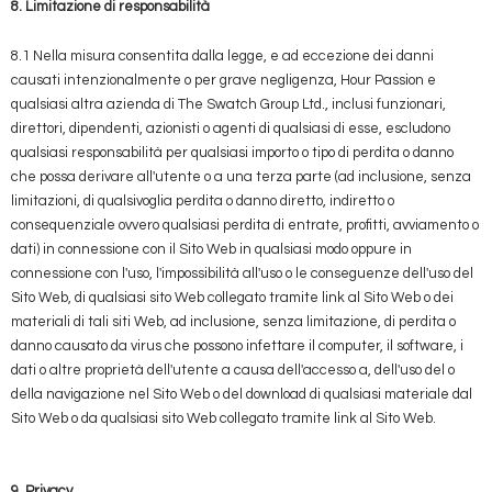
8. Limitazione di responsabilità
8.1 Nella misura consentita dalla legge, e ad eccezione dei danni
causati intenzionalmente o per grave negligenza, Hour Passion e
qualsiasi altra azienda di The Swatch Group Ltd., inclusi funzionari,
direttori, dipendenti, azionisti o agenti di qualsiasi di esse, escludono
qualsiasi responsabilità per qualsiasi importo o tipo di perdita o danno
che possa derivare all'utente o a una terza parte (ad inclusione, senza
limitazioni, di qualsivoglia perdita o danno diretto, indiretto o
consequenziale ovvero qualsiasi perdita di entrate, profitti, avviamento o
dati) in connessione con il Sito Web in qualsiasi modo oppure in
connessione con l'uso, l'impossibilità all'uso o le conseguenze dell'uso del
Sito Web, di qualsiasi sito Web collegato tramite link al Sito Web o dei
materiali di tali siti Web, ad inclusione, senza limitazione, di perdita o
danno causato da virus che possono infettare il computer, il software, i
dati o altre proprietà dell'utente a causa dell'accesso a, dell'uso del o
della navigazione nel Sito Web o del download di qualsiasi materiale dal
Sito Web o da qualsiasi sito Web collegato tramite link al Sito Web.
9. Privacy