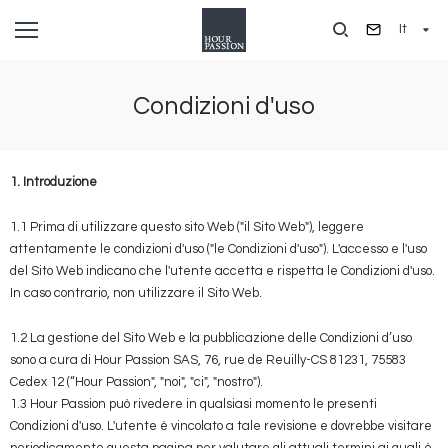
Salta
It
al
contenuto
principale
Condizioni d'uso
1. Introduzione
1.1 Prima di utilizzare questo sito Web ("il Sito Web"), leggere
attentamente le condizioni d'uso ("le Condizioni d'uso"). L'accesso e l'uso
del Sito Web indicano che l'utente accetta e rispetta le Condizioni d'uso.
In caso contrario, non utilizzare il Sito Web.
1.2 La gestione del Sito Web e la pubblicazione delle Condizioni d’uso
sono a cura di Hour Passion SAS, 76, rue de Reuilly-CS 81231, 75583
Cedex 12 (“Hour Passion", "noi", "ci", "nostro").
1.3 Hour Passion può rivedere in qualsiasi momento le presenti
Condizioni d'uso. L'utente è vincolato a tale revisione e dovrebbe visitare
periodicamente questa pagina per valutare gli attuali termini ai quali è