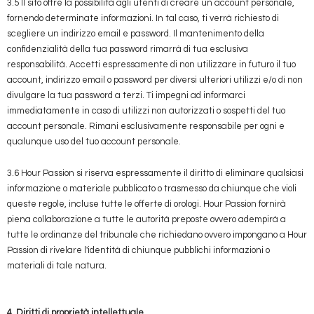
3.5 Il sito offre la possibilità agli utenti di creare un account personale,
fornendo determinate informazioni. In tal caso, ti verrà richiesto di
scegliere un indirizzo email e password. Il mantenimento della
confidenzialità della tua password rimarrà di tua esclusiva
responsabilità. Accetti espressamente di non utilizzare in futuro il tuo
account, indirizzo email o password per diversi ulteriori utilizzi e/o di non
divulgare la tua password a terzi. Ti impegni ad informarci
immediatamente in caso di utilizzi non autorizzati o sospetti del tuo
account personale. Rimani esclusivamente responsabile per ogni e
qualunque uso del tuo account personale.
3.6 Hour Passion si riserva espressamente il diritto di eliminare qualsiasi
informazione o materiale pubblicato o trasmesso da chiunque che violi
queste regole, incluse tutte le offerte di orologi. Hour Passion fornirà
piena collaborazione a tutte le autorità preposte ovvero adempirà a
tutte le ordinanze del tribunale che richiedano ovvero impongano a Hour
Passion di rivelare l'identità di chiunque pubblichi informazioni o
materiali di tale natura.
4. Diritti di proprietà intellettuale