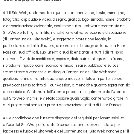
4.1 Il Sito Web, unitamente a qualsiasi informazione, testo, immagine,
fotografia, clip audio e video, disegno, grafica, logo, simbolo, nome, prodotto
e denominazione aziendale, così come tutto il software contenuto nel
Sito Web e tutti gli altri file, nonché la relativa selezione e disposizione
("il Contenuto del Sito Web"), è soggetto a protezione legale, in
particolare dei diritti d'autore, di marchio e di design detenuti da Hour
Passion, suoi affiliati, suoi utenti o suoi licenziatari e tutti i diritti sono
riservati. È vietato modificare, copiare, distribuire, integrare in frame,
riprodurre, ripubblicare, scaricare, visualizzare, pubblicare su post,
trasmettere o vendere qualsivoglia Contenuto del Sito Web sotto
qualsiasi forma o tramite qualunque mezzo, in toto o in parte, senza il
previo consenso scritto di Hour Passion, a meno che quanto sopra non sia
applicabile ai Contenuti dell'utente pubblicati legalmente dall'utente
sul Sito Web. Inoltre, è vietato copiare qualsivoglia contenuto digitale in
altri programmi senza la previa approvazione scritta di Hour Passion.
4.2 A condizione che l'utente disponga dei requisiti per l'ammissibilità
all'uso del Sito Web, all'utente è concessa una licenza limitata per
l'accesso e l'uso del Sito Web e del Contenuto del Sito Web nonché per il