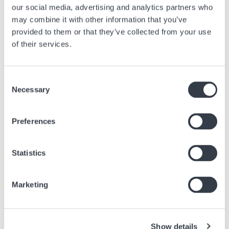
shopping indimenticabile.
our social media, advertising and analytics partners who
may combine it with other information that you’ve
Di tutti i prodotti presenti nelle nostre boutique certifichiamo autenticità
provided to them or that they’ve collected from your use
ed etica, in base ai valori che condividiamo con il nostro Gruppo.
of their services.
Consent
Necessary
Selection
Preferences
Statistics
Marketing
Show details