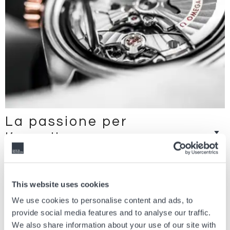
La passione per
l’eccellenza
I nostri impegni
This website uses cookies
Prodotti di autentica qualità, accoglienza calorosa e voglia di mostrarti
We use cookies to personalise content and ads, to
tutta l’eccellenza del savoir-faire Swiss made: dall’ingresso in boutique
provide social media features and to analyse our traffic.
al servizio post vendita, Hour Passion ti accompagna in un’esperienza di
We also share information about your use of our site with