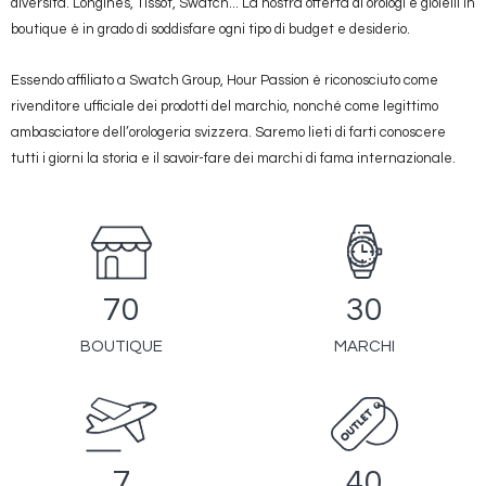
diversità. Longines, Tissot, Swatch... La nostra offerta di orologi e gioielli in
boutique è in grado di soddisfare ogni tipo di budget e desiderio.
Essendo affiliato a Swatch Group, Hour Passion è riconosciuto come
rivenditore ufficiale dei prodotti del marchio, nonché come legittimo
ambasciatore dell’orologeria svizzera. Saremo lieti di farti conoscere
tutti i giorni la storia e il savoir-fare dei marchi di fama internazionale.
70
30
BOUTIQUE
MARCHI
7
40