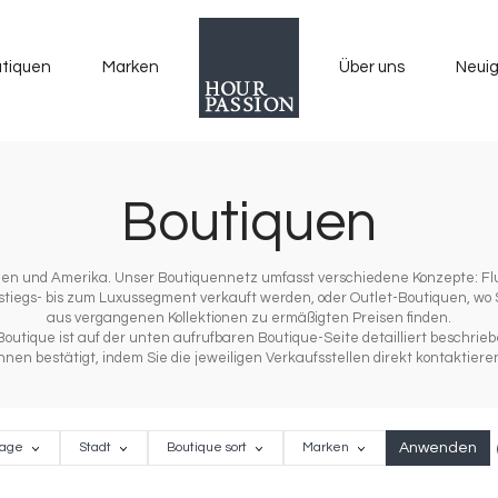
tiquen
Marken
Über uns
Neuig
Boutiquen
Asien und Amerika. Unser Boutiquennetz umfasst verschiedene Konzepte: F
iegs- bis zum Luxussegment verkauft werden, oder Outlet-Boutiquen, wo
aus vergangenen Kollektionen zu ermäßigten Preisen finden.
utique ist auf der unten aufrufbaren Boutique-Seite detailliert beschriebe
hnen bestätigt, indem Sie die jeweiligen Verkaufsstellen direkt kontaktiere
R
e
Stadt
Boutique
Marken
age
Stadt
Boutique sort
Marken
sort