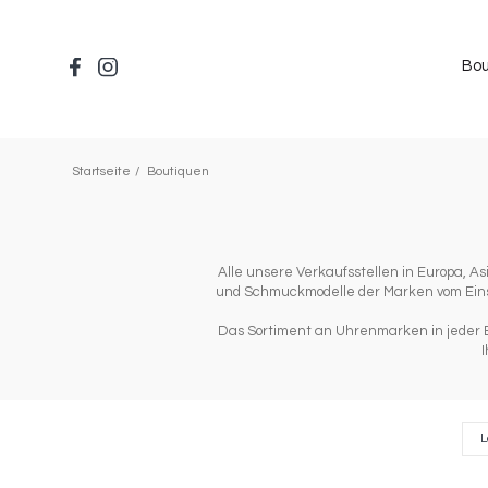
Direkt
zum
Inhalt
Bou
Startseite
Boutiquen
Alle unsere Verkaufsstellen in Europa, 
und Schmuckmodelle der Marken vom Einst
Das Sortiment an Uhrenmarken in jeder Bo
I
Composants
Lag
L