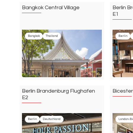
Bangkok Central Village
Berlin 
E1
Bangkok
Thailand
Berlin
Berlin Brandenburg Flughafen
Bicester
E2
Berlin
Deutschland
London-Bi