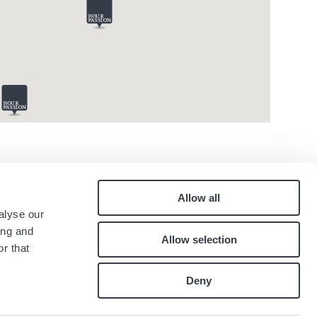
Allow all
Pied
alyse our
quen
Kontakt
ing and
Allow selection
Karriere
de
r that
.
page
Deny