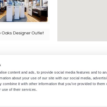
e Oaks Designer Outlet
Oaks
Großbritannien
s
Navigation
Menu
ise content and ads, to provide social media features and to an
Startseite
Newsletters aus den Bouti
rmation about your use of our site with our social media, advertis
Boutiquen
Impressum
principale
footer
 combine it with other information that you’ve provided to them o
Marken
Nutzungsbedingungen
 use of their services.
on Niagara Outlet
Über uns
Cookies
Neuigkeiten
Datenschutzerklärung