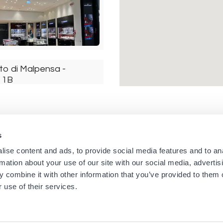
to di Malpensa -
l 1B
Italia
s
Navigation
Menu
ise content and ads, to provide social media features and to an
Home
Newsletter dei negozi
rmation about your use of our site with our social media, advertis
Boutique
Informazioni Legali
principale
footer
 combine it with other information that you’ve provided to them o
Marchi
Condizioni d'uso
 use of their services.
Universo
Cookies
o di Zurigo Livello 1
News
Informativa sulla privacy