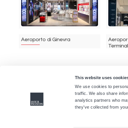
Aeroporto di Ginevra
Aeropor
Termina
Ginevra
Svizzera
Milano
This website uses cookie
We use cookies to personal
traffic. We also share info
analytics partners who may
they’ve collected from your
Aeroporto di Paris Orly 3
Aeroport