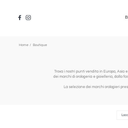
Salta
al
contenuto
B
principale
Home
Boutique
Trova i nostri punti vendita in Europa, Asia 
dei marchi di orologeria e gioielleria, dalla 
La selezione dei marchi orologieri pres
Composants
Localiz
Loca