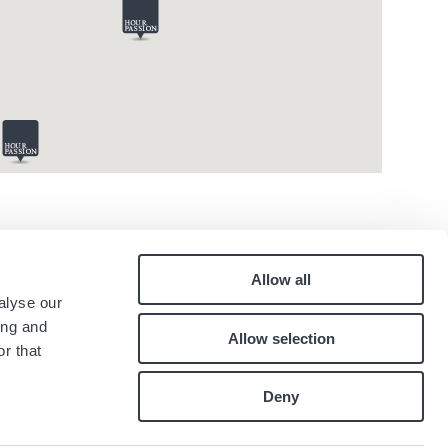
Allow all
Pied
alyse our
Contatti
ing and
Allow selection
Lavora con noi
de
r that
.
page
Deny