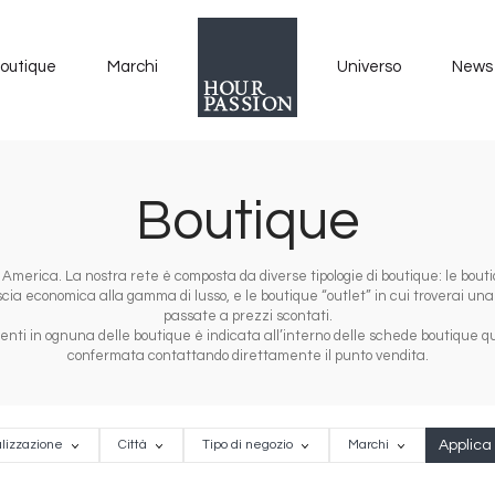
outique
Marchi
Universo
News
Boutique
e America. La nostra rete è composta da diverse tipologie di boutique: le bout
fascia economica alla gamma di lusso, e le boutique “outlet” in cui troverai una
passate a prezzi scontati.
enti in ognuna delle boutique è indicata all’interno delle schede boutique qui 
confermata contattando direttamente il punto vendita.
zazione
Città
Tipo
Marchi
lizzazione
Città
Tipo di negozio
Marchi
di
negozio