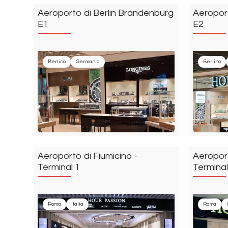
Aeroporto di Berlin Brandenburg
Aeroport
E1
E2
Berlino
Germania
Berlino
Aeroporto di Fiumicino -
Aeroport
Terminal 1
Terminal
Roma
Italia
Roma