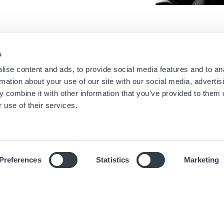
s
Navigation
Menu
ise content and ads, to provide social media features and to an
Startseite
Newsletters aus den Bouti
rmation about your use of our site with our social media, advertis
Boutiquen
Impressum
principale
footer
 combine it with other information that you’ve provided to them o
 use of their services.
Marken
Nutzungsbedingungen
Über uns
Cookies
Neuigkeiten
Datenschutzerklärung
Preferences
Statistics
Marketing
© 2019 Hour Passion SAS Alle Rechte vorbehalten.