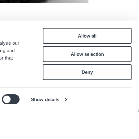
Allow all
Pied
alyse our
quen
Kontakt
ing and
Allow selection
Karriere
de
r that
.
page
Deny
Show details