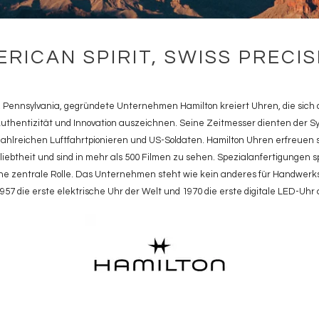
ERICAN SPIRIT, SWISS PRECIS
, Pennsylvania, gegründete Unternehmen Hamilton kreiert Uhren, die sich d
uthentizität und Innovation auszeichnen. Seine Zeitmesser dienten der Sy
ahlreichen Luftfahrtpionieren und US-Soldaten. Hamilton Uhren erfreuen s
iebtheit und sind in mehr als 500 Filmen zu sehen. Spezialanfertigungen s
ine zentrale Rolle. Das Unternehmen steht wie kein anderes für Handwerks
957 die erste elektrische Uhr der Welt und 1970 die erste digitale LED-Uhr 