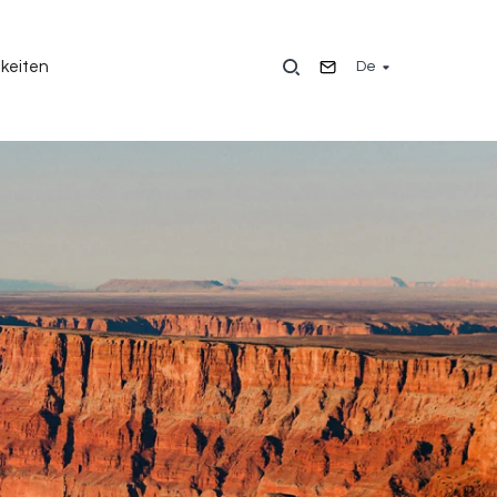
De
keiten