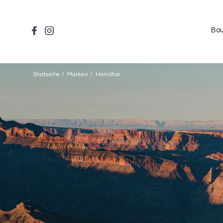
Direkt
zum
Inhalt
Bou
Startseite
Marken
Hamilton