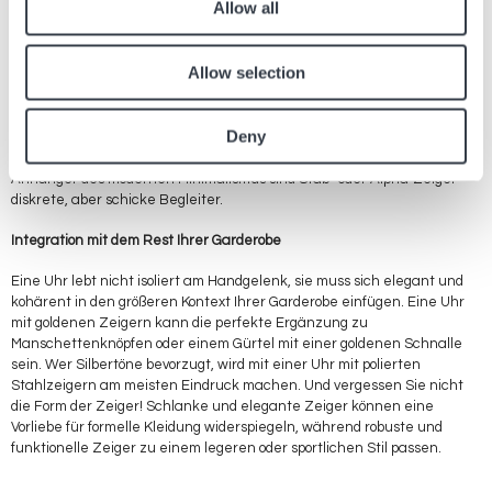
Allow all
Details liegt. Bevor Sie sich vom ersten Zifferblatt, das Ihnen ins Auge
fällt, verführen lassen, nehmen Sie sich einen Moment Zeit, um die
Zeiger in Augenschein zu nehmen. Sie sollten mit Ihrem Lebensstil und
Allow selection
Ihren Bedürfnissen in Einklang stehen. Wenn Sie viel unterwegs sind,
ist eine Uhr mit Leuchtzeigern vielleicht mehr als nur eine ästhetische
Wahl, sondern ein echter Verbündeter in der Dunkelheit. Für
Deny
diejenigen, die zum Klassizismus neigen, werden Dauphine- oder
Blattzeiger einen Hauch von traditioneller Eleganz verleihen. Für
Anhänger des modernen Minimalismus sind Stab- oder Alpha-Zeiger
diskrete, aber schicke Begleiter.
Integration mit dem Rest Ihrer Garderobe
Eine Uhr lebt nicht isoliert am Handgelenk, sie muss sich elegant und
kohärent in den größeren Kontext Ihrer Garderobe einfügen. Eine Uhr
mit goldenen Zeigern kann die perfekte Ergänzung zu
Manschettenknöpfen oder einem Gürtel mit einer goldenen Schnalle
sein. Wer Silbertöne bevorzugt, wird mit einer Uhr mit polierten
Stahlzeigern am meisten Eindruck machen. Und vergessen Sie nicht
die Form der Zeiger! Schlanke und elegante Zeiger können eine
Vorliebe für formelle Kleidung widerspiegeln, während robuste und
funktionelle Zeiger zu einem legeren oder sportlichen Stil passen.