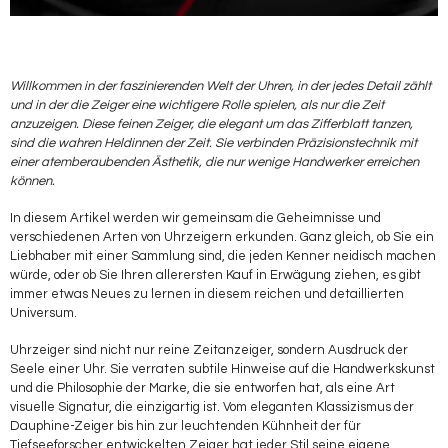
Willkommen in der faszinierenden Welt der Uhren, in der jedes Detail zählt
und in der die Zeiger eine wichtigere Rolle spielen, als nur die Zeit
anzuzeigen. Diese feinen Zeiger, die elegant um das Zifferblatt tanzen,
sind die wahren Heldinnen der Zeit. Sie verbinden Präzisionstechnik mit
einer atemberaubenden Ästhetik, die nur wenige Handwerker erreichen
können.
In diesem Artikel werden wir gemeinsam die Geheimnisse und
verschiedenen Arten von Uhrzeigern erkunden. Ganz gleich, ob Sie ein
Liebhaber mit einer Sammlung sind, die jeden Kenner neidisch machen
würde, oder ob Sie Ihren allerersten Kauf in Erwägung ziehen, es gibt
immer etwas Neues zu lernen in diesem reichen und detaillierten
Universum.
Uhrzeiger sind nicht nur reine Zeitanzeiger, sondern Ausdruck der
Seele einer Uhr. Sie verraten subtile Hinweise auf die Handwerkskunst
und die Philosophie der Marke, die sie entworfen hat, als eine Art
visuelle Signatur, die einzigartig ist. Vom eleganten Klassizismus der
Dauphine-Zeiger bis hin zur leuchtenden Kühnheit der für
Tiefseeforscher entwickelten Zeiger hat jeder Stil seine eigene