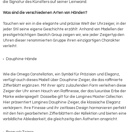
die Signatur des Künstlers auf seiner Leinwand.
Was sind die verschiedenen Arten von Händen?
Tauchen wir ein in die elegante und präzise Welt der Uhrzeiger, in der
jeder Stil seine eigene Geschichte erzählt. Anhand von Modellen der
prestigeträchtigen Swatch Group zeigen wir, wie jeder Zeigertyp den
Uhren dieser renommierten Gruppe ihren einzigartigen Charakter
verleiht.
Dauphine-Hände
Wie die Omega Constellation, ein Symbol für Präzision und Eleganz,
verfügt auch dieses Modell über Dauphine-Zeiger, die das raffinierte
Zifferblatt ergänzen. Mit ihrer spitz zulaufenden Form verleihen diese
Zeiger der Uhr einen Hauch von Raffinesse, der das luxuriöse Erbe der
Marke widerspiegelt. Dasselbe gilt für die Longines Master Collection:
Hier präsentiert Longines Dauphine-Zeiger, die klassische Eleganz
verkörpern. Ihre Finesse und ihr zeitloses Design harmonieren perfekt
mit den fein gearbeiteten Zifferblättern der Kollektion und bieten eine
vorbildliche Ablesbarkeit, die gleichzeitig den Ästheten anspricht.