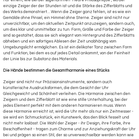
nur einem, wie bei der sogenannten "Heure Philosophique", wo der
einzige Zeiger der der Stunden ist und die Stärke des Zifferblatts und
des Werks demonstriert... Wenn die Zeiger ganz fehlen, ist es wie ein
Gemälde ohne Pinsel, ein Himmel ohne Sterne. Zeiger sind nicht nur
unverzichtbar, um den aktuellen Zeitpunkt anzuzeigen, sondern auch,
um dies klar und unmittelbar zu tun. Form, Größe und Farbe der Zeiger
sind so gestaltet, dass sie sich elegant vom Hintergrund des Zifferblatts
abheben und ein sofortiges Ablesen der Zeit unabhängig vom
Umgebungslicht ermöglichen. Es ist ein delikater Tanz zwischen Form
und Funktion, bei dem es auf jedes Detail ankommt, von der Feinheit
der Linie bis zur Substanz des Materials.
Die Hände bestimmen die Gesamtharmonie eines Stücks
Zeiger sind nicht nur Präzisionsinstrumente, sondern auch
künstlerische Ausdrucksformen, die dem Gesicht der Uhr
Gleichgewicht und Schönheit verleihen. Die Harmonie zwischen den
Zeigern und dem Zifferblatt ist wie eine stille Unterhaltung, bei der
jedes Element perfekt mit dem anderen harmonieren muss. Wenn
diese Harmonie erreicht ist, wird die Uhr mehr als nur ein Zeitmesser -
sie wird ein Schmuckstück, ein Kunstwerk, das den Blick fesselt und
nicht mehr loslässt. Die Wahl der Zeiger - ihr Design, ihre Farbe, ihre
Beschaffenheit - tragen zum Charme und zur Anziehungskraft der Uhr
bei und prägen so einen Stil, der so unverwechselbar werden kann wie