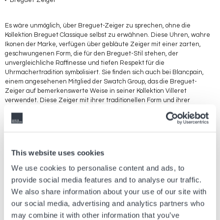
Breguet-Zeiger
Es wäre unmöglich, über Breguet-Zeiger zu sprechen, ohne die
Kollektion Breguet Classique selbst zu erwähnen. Diese Uhren, wahre
Ikonen der Marke, verfügen über gebläute Zeiger mit einer zarten,
geschwungenen Form, die für den Breguet-Stil stehen, der
unvergleichliche Raffinesse und tiefen Respekt für die
Uhrmachertradition symbolisiert. Sie finden sich auch bei Blancpain,
einem angesehenen Mitglied der Swatch Group, das die Breguet-
Zeiger auf bemerkenswerte Weise in seiner Kollektion Villeret
verwendet. Diese Zeiger mit ihrer traditionellen Form und ihrer
tadellosen Verarbeitung zeugen von einem Engagement für Exzellenz
und uhrmacherische Raffinesse, das zeitlose Ästhetik und
handwerkliche Präzision ehrt.
Stick Hands
This website uses cookies
We use cookies to personalise content and ads, to
Die Kollektion Le Locle von Tissot zelebriert mit ihren Stabzeigern
provide social media features and to analyse our traffic.
Schlichtheit und Modernität. Diese bemerkenswert feinen Zeiger
We also share information about your use of our site with
unterstreichen das Engagement von Tissot für die Verbindung von
our social media, advertising and analytics partners who
Funktionalität und moderner Ästhetik und machen jeden Moment mit
müheloser Klarheit und Eleganz lesbar. Die gleichen Zeiger zieren die
may combine it with other information that you’ve