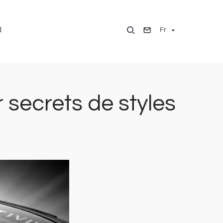
Fr
l
 secrets de styles
Image