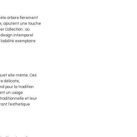
dèle arbore fièrement
ée, ajoutent une touche
r Collection : où
r design intemporel
isibilité exemplaire
reguet elle-même. Ces
e délicate,
d pour la tradition
ant un usage
traditionnelle et leur
rant l'esthétique