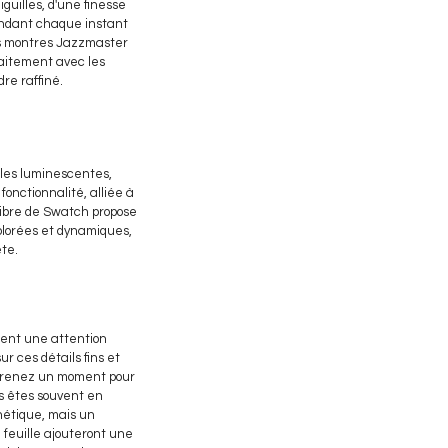
iguilles, d'une finesse
rendant chaque instant
des montres Jazzmaster
faitement avec les
re raffiné.
lles luminescentes,
fonctionnalité, alliée à
 Libre de Swatch propose
olorées et dynamiques,
te.
itent une attention
ur ces détails fins et
, prenez un moment pour
us êtes souvent en
hétique, mais un
u feuille ajouteront une