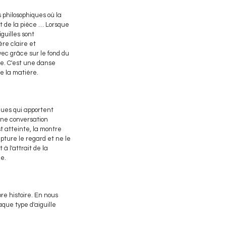
philosophiques où la
t de la pièce … Lorsque
guilles sont
re claire et
ec grâce sur le fond du
te. C'est une danse
de la matière.
iques qui apportent
une conversation
t atteinte, la montre
pture le regard et ne le
à l'attrait de la
le.
re histoire. En nous
que type d'aiguille