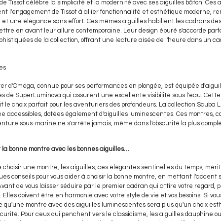
de Tissot célèbre la simplicité et la modernité avec ses aiguilles bâton. Ces a
nt l'engagement de Tissot à allier fonctionnalité et esthétique moderne, 
té et une élégance sans effort. Ces mêmes aiguilles habillent les cadrans 
ettre en avant leur allure contemporaine. Leur design épuré s'accorde par
histiquées de la collection, offrant une lecture aisée de l'heure dans un cad
es
er d'Omega, connue pour ses performances en plongée, est équipée d'aigui
es de SuperLuminova qui assurent une excellente visibilité sous l'eau. Cette 
it le choix parfait pour les aventuriers des profondeurs. La collection Scuba
e accessibles, dotées également d'aiguilles luminescentes. Ces montres, c
enture sous-marine ne s'arrête jamais, même dans l'obscurité la plus complè
ir la bonne montre avec les bonnes aiguilles…
e choisir une montre, les aiguilles, ces élégantes sentinelles du temps, mér
ques conseils pour vous aider à choisir la bonne montre, en mettant l'accent s
vant de vous laisser séduire par le premier cadran qui attire votre regard
. Elles doivent être en harmonie avec votre style de vie et vos besoins. Si vo
 qu'une montre avec des aiguilles luminescentes sera plus qu'un choix est
bscurité. Pour ceux qui penchent vers le classicisme, les aiguilles dauphine o