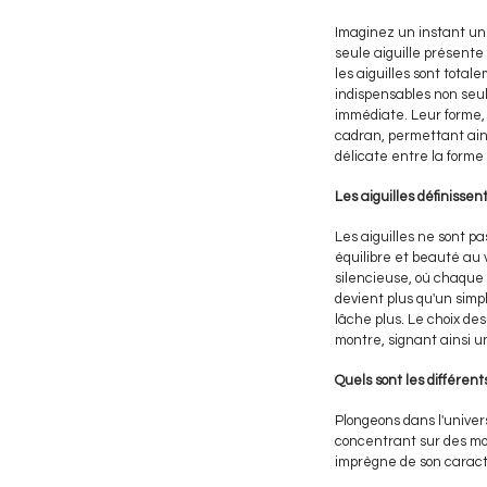
Imaginez un instant un
seule aiguille présente
les aiguilles sont total
indispensables non seul
immédiate. Leur forme, 
cadran, permettant ains
délicate entre la forme 
Les aiguilles définissen
Les aiguilles ne sont p
équilibre et beauté au 
silencieuse, où chaque 
devient plus qu'un simp
lâche plus. Le choix des 
montre, signant ainsi un 
Quels sont les différents
Plongeons dans l'univer
concentrant sur des mod
imprègne de son carac