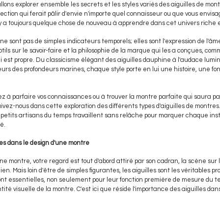
llons explorer ensemble les secrets et les styles variés des aiguilles de mo
ection qui ferait pâlir d'envie n'importe quel connaisseur ou que vous envisa
l y a toujours quelque chose de nouveau à apprendre dans cet univers riche e
 ne sont pas de simples indicateurs temporels; elles sont l'expression de l'â
tils sur le savoir-faire et la philosophie de la marque qui les a conçues, co
lui est propre. Du classicisme élégant des aiguilles dauphine à l'audace lumi
urs des profondeurs marines, chaque style porte en lui une histoire, une f
ez à parfaire vos connaissances ou à trouver la montre parfaite qui saura pa
vez-nous dans cette exploration des différents types d'aiguilles de montres
etits artisans du temps travaillent sans relâche pour marquer chaque inst
é.
les dans le design d'une montre
 montre, votre regard est tout d'abord attiré par son cadran, la scène sur l
ien. Mais loin d'être de simples figurantes, les aiguilles sont les véritables p
sont essentielles, non seulement pour leur fonction première de mesure du t
ntité visuelle de la montre. C'est ici que réside l'importance des aiguilles dan