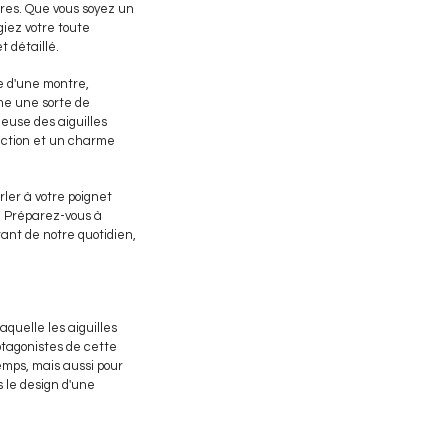
ntres. Que vous soyez un
giez votre toute
t détaillé.
me d'une montre,
mme une sorte de
neuse des aiguilles
onction et un charme
rler à votre poignet
. Préparez-vous à
ant de notre quotidien,
aquelle les aiguilles
rotagonistes de cette
emps, mais aussi pour
s le design d'une