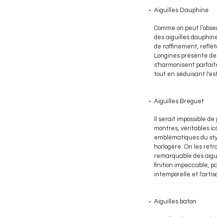
Aiguilles Dauphine
Comme on peut l’obser
des aiguilles dauphine
de raffinement, reflét
Longines présente des
s'harmonisent parfaite
tout en séduisant l'es
Aiguilles Breguet
Il serait impossible d
montres, véritables i
emblématiques du styl
horlogère. On les re
remarquable des aiguil
finition impeccable, 
intemporelle et l'arti
Aiguilles baton