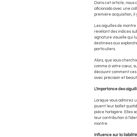
Dans cet article, nous a
aficionado avec une coll
première acquisition, i
Les aiguilles de montre
révélant des indices sub
signature visuelle qui 
destinées aux explorate
particuliers.
Alors, que vous cherchi
comme à votre cœur, sui
découvrir comment ces p
avec précision et beaut
L'Importance des aiguil
Lorsque vous admirez une
jouent leur ballet quotid
pièce horlogère. Elles 
leur contribution à l'ide
montre.
Influence sur la lisibilité