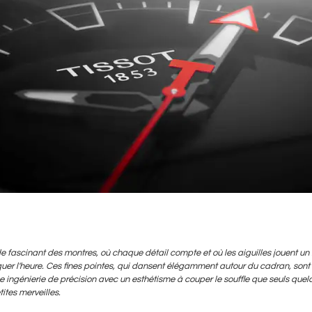
fascinant des montres, où chaque détail compte et où les aiguilles jouent un r
er l'heure. Ces fines pointes, qui dansent élégamment autour du cadran, sont l
ingénierie de précision avec un esthétisme à couper le souffle que seuls quel
ites merveilles.