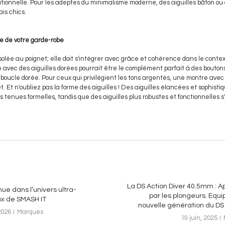
tionnelle. Pour les adeptes du minimalisme moderne, des aiguilles bâton ou
is chics.
te de votre garde-robe
solée au poignet; elle doit s'intégrer avec grâce et cohérence dans le contex
 avec des aiguilles dorées pourrait être le complément parfait à des bouto
oucle dorée. Pour ceux qui privilégient les tons argentés, une montre avec 
fet. Et n'oubliez pas la forme des aiguilles ! Des aiguilles élancées et sophist
s tenues formelles, tandis que des aiguilles plus robustes et fonctionnelles 
La DS Action Diver 40.5mm : 
ue dans l’univers ultra-
par les plongeurs. Equi
x de SMASH IT
nouvelle génération du D
2026
Marques
19 juin, 2025