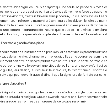
e montre sans aiguilles… ou n’en ayant qu’une seule, on pense aux modèles 
 est celle des heures qui de part sa présence démontre la force du cadran e
ement inexistante, c'est un tableau sans pinceaux, un ciel sans étoiles. Les ai
ement pour indiquer le moment présent, mais elles doivent le faire de maniè
leur taille et leur couleur sont soigneusement étudiées pour se détacher av
i une lecture instantanée de l'heure, quelle que soit la luminosité ambian
et la fonction, chaque détail compte, de la finesse du tracé à la substance 
t l’harmonie globale d’une pièce
as seulement des instruments de précision; elles sont des expressions artist
visage de la montre. L'harmonie entre les aiguilles et le cadran est comme 
élément doit être en accord parfait avec l'autre. Lorsque cette harmonie es
le garde-temps – elle devient une pièce de joaillerie, une œuvre d'art qui ca
aiguilles, leur design, leur couleur, leur texture, tout contribue au charme et 
style qui peut devenir aussi distinctif que la signature de l'artiste sur sa toi
 types d'aiguilles ?
s élégant et précis des aiguilles de montres, où chaque style raconte sa prop
èles issus du prestigieux Groupe Swatch, nous allons illustrer comment cha
tère unique les montres des marques de ce groupe renommé.