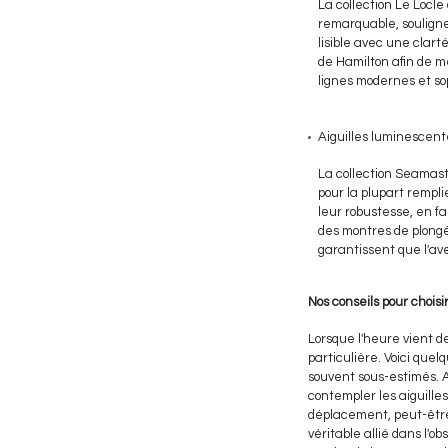
La collection Le Locle 
remarquable, souligne
lisible avec une clar
de Hamilton afin de m
lignes modernes et sop
Aiguilles luminescent
La collection Seamast
pour la plupart rempli
leur robustesse, en fa
des montres de plongé
garantissent que l'av
Nos conseils pour chois
Lorsque l'heure vient d
particulière. Voici quel
souvent sous-estimés. A
contempler les aiguilles
déplacement, peut-être
véritable allié dans l'o