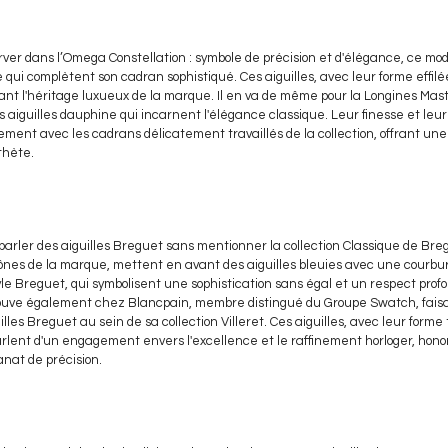
ver dans l’Omega Constellation : symbole de précision et d'élégance, ce mo
 qui complètent son cadran sophistiqué. Ces aiguilles, avec leur forme effil
ant l'héritage luxueux de la marque. Il en va de même pour la Longines Maste
 aiguilles dauphine qui incarnent l'élégance classique. Leur finesse et leu
ment avec les cadrans délicatement travaillés de la collection, offrant une l
thète.
e parler des aiguilles Breguet sans mentionner la collection Classique de B
cônes de la marque, mettent en avant des aiguilles bleuies avec une courbur
e Breguet, qui symbolisent une sophistication sans égal et un respect profon
trouve également chez Blancpain, membre distingué du Groupe Swatch, fais
les Breguet au sein de sa collection Villeret. Ces aiguilles, avec leur forme 
parlent d'un engagement envers l'excellence et le raffinement horloger, hono
sanat de précision.