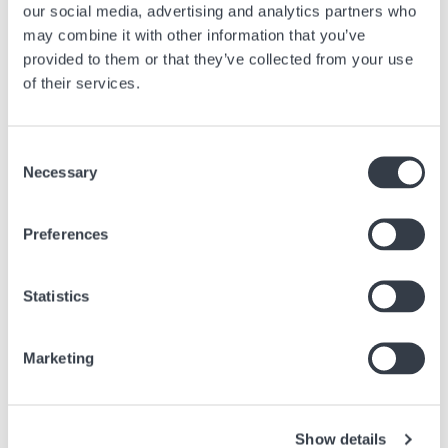
our social media, advertising and analytics partners who
Raffinesse, Nüchternheit und Eleganz sind die Kriterien, die es Ihnen
ermöglichen, Ihr zeitloses Stück zu finden, das sich von gewöhnlichen
may combine it with other information that you’ve
Smartwatches unterscheidet. Die beste Lösung ist, ein einzigartiges
provided to them or that they’ve collected from your use
Stück zu wählen, das zu Ihrer Persönlichkeit oder der des Beschenkten
of their services.
passt. Etwas Schlichtes, das man zu allem und zu jedem Anlass tragen
kann.
Consent
Necessary
Selection
Vorheriger Artikel
Alles, was Sie über den Ursprung des
Preferences
Chronographen wissen müssen
28 März, 2025
Beratung
Statistics
Nächster Artikel
Marketing
How to choose a watch that’s right for you
17 Dez., 2019
Beratung
Show details