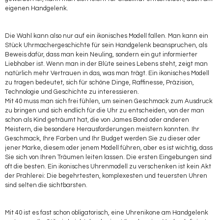
eigenen Handgelenk.
Die Wahl kann also nur auf ein ikonisches Modell fallen. Man kann ein
Stück Uhrmachergeschichte für sein Handgelenk beanspruchen, als
Beweis dafür, dass man kein Neuling, sondern ein gut informierter
Liebhaber ist. Wenn man in der Blüte seines Lebens steht, zeigt man
natürlich mehr Vertrauen in das, was man trägt. Ein ikonisches Modell
zu tragen bedeutet, sich für schöne Dinge, Raffinesse, Präzision,
Technologie und Geschichte zu interessieren.
Mit 40 muss man sich frei fühlen, um seinen Geschmack zum Ausdruck
zu bringen und sich endlich für die Uhr zu entscheiden, von der man
schon als Kind geträumt hat, die von James Bond oder anderen
Meistern, die besondere Herausforderungen meistern konnten. Ihr
Geschmack, Ihre Farben und Ihr Budget werden Sie zu dieser oder
jener Marke, diesem oder jenem Modell führen, aber es ist wichtig, dass
Sie sich von Ihren Träumen leiten lassen. Die ersten Eingebungen sind
oft die besten. Ein ikonisches Uhrenmodell zu verschenken ist kein Akt
der Prahlerei: Die begehrtesten, komplexesten und teuersten Uhren
sind selten die sichtbarsten.
Mit 40 ist es fast schon obligatorisch, eine Uhrenikone am Handgelenk