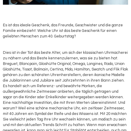
Es ist das ideale Geschenk, das Freunde, Geschwister und die ganze
Familie einbezieht: Welche Uhr ist das beste Geschenk für einen
geliebten Menschen zum 40. Geburtstag?
Dies ist in der Tat das beste Alter, um sich der klassischen Uhrmacherei
zu nähern und das Beste kennenzulernen, was sie zu bieten hat.
Breguet, Blancpain, Glashütte Original, Omega, Longines, Rado, Union
Glashütte, Tissot, Balmain, Certina, Mido, Hamilton, Swatch und Flik Flak
gehören zu den schönsten Uhrenherstellern, deren ikonische Modelle
die Jubilarinnen und Jubilare seit Jahrzehnten in ihren Bann ziehen.
Es handelt sich um Referenz- und bewährte Marken, die
außergewöhnliche Zeitmesser anbieten, die täglich getragen und
sogar an die Kinder oder Enkelkinder weitergegeben werden können.
Eine nachhaltige Investition, die mit Ihren Werten übereinstimmt. Und
warum? Weil eine schöne mechanische Uhr, ein zeitloser Zeitmesser,
mit 40 Jahren ein Symbol der Reife und des Wissens ist. Mit 20 möchten
Sie vielleicht jeden Tag Ihre Uhr wechseln können, um modisch zu sein
und mit den aktuellen Trends Schritt zu halten. Wenn man erwachsen
geworden ist, kann man sich leicht für Stabilität entscheiden, auch am