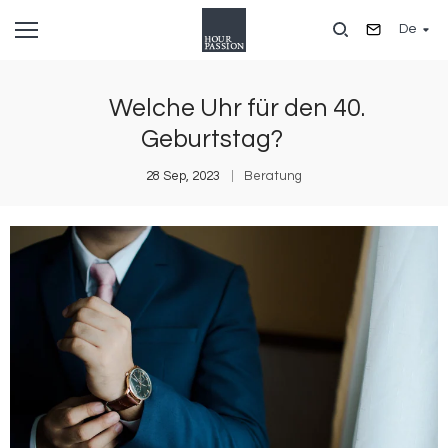
Direkt
De
zum
Inhalt
Welche Uhr für den 40.
Geburtstag?
28 Sep, 2023
Beratung
Bild
B