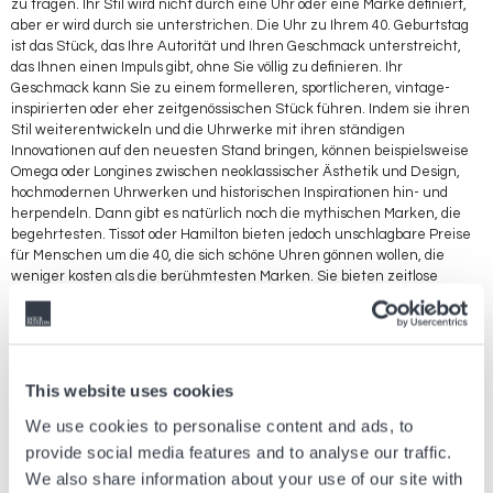
zu tragen. Ihr Stil wird nicht durch eine Uhr oder eine Marke definiert,
aber er wird durch sie unterstrichen. Die Uhr zu Ihrem 40. Geburtstag
ist das Stück, das Ihre Autorität und Ihren Geschmack unterstreicht,
das Ihnen einen Impuls gibt, ohne Sie völlig zu definieren. Ihr
Geschmack kann Sie zu einem formelleren, sportlicheren, vintage-
inspirierten oder eher zeitgenössischen Stück führen. Indem sie ihren
Stil weiterentwickeln und die Uhrwerke mit ihren ständigen
Innovationen auf den neuesten Stand bringen, können beispielsweise
Omega oder Longines zwischen neoklassischer Ästhetik und Design,
hochmodernen Uhrwerken und historischen Inspirationen hin- und
herpendeln. Dann gibt es natürlich noch die mythischen Marken, die
begehrtesten. Tissot oder Hamilton bieten jedoch unschlagbare Preise
für Menschen um die 40, die sich schöne Uhren gönnen wollen, die
weniger kosten als die berühmtesten Marken. Sie bieten zeitlose
Modelle mit einem außergewöhnlichen Preis-Leistungs-Verhältnis. Sie
haben nichts mit Modellen zu tun, die veraltet sind und an Wert
verlieren. Es handelt sich in der Tat um hervorragende Uhren, die Sie
lange begleiten werden. Wunderschöne Verarbeitungsqualität,
durchdachtes Design, bewährte Uhrwerke, robust und zuverlässig, das
This website uses cookies
sind tolle Modelle, die eine Überlegung wert sind! Und hinter ihrem
scheinbar klassischen Erscheinungsbild verbirgt sich oft ein verblüffend
We use cookies to personalise content and ads, to
moderner Mechanismus.
provide social media features and to analyse our traffic.
We also share information about your use of our site with
Es sind schöne, sorgfältig gefertigte Zeitmesser, kein Kinderspielzeug.