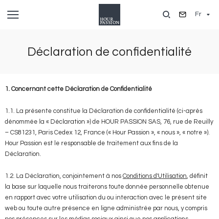
Aller
Fr
au
contenu
principal
Déclaration de confidentialité
1. Concernant cette Déclaration de Confidentialité
1.1. La présente constitue la Déclaration de confidentialité (ci-après
dénommée la « Déclaration ») de HOUR PASSION SAS, 76, rue de Reuilly
– CS81231, Paris Cedex 12, France (« Hour Passion », « nous », « notre »).
Hour Passion est le responsable de traitement aux fins de la
Déclaration.
1.2. La Déclaration, conjointement à nos
Conditions d'Utilisation
, définit
la base sur laquelle nous traiterons toute donnée personnelle obtenue
en rapport avec votre utilisation du ou interaction avec le présent site
web ou toute autre présence en ligne administrée par nous, y compris
nos présences sur les médias sociaux ainsi que nos applications