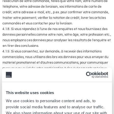
l'exécution de votre commande, telles que votre nom, votre numéro de
téléphone, votre adresse de livraison, vos informations de carte de
crédit, votre adresse e-mail, etc., p.ex. pour confirmer votre commande,
traiter votre paiement, vérifier la notation de crédit, livrer les articles
commandés et vous contacter pour la livraison.
4.1.8. Si vous répondez à l'une de nos enquêtes et nous fournissez des
données personnelles comme votre nom, votre âge, votre profession etc.,
nous employons ces données pour analyser les résultats de l'enquête et
en tirer des conclusions.
4.1.9. Si vous consentez, sur demande, à recevoir des informations
commerciales, nous utilisons dès lors vos données pour vous envoyer du
matériel promotionnel et d'autres communications, pour communiquer
avec vous au sujet de votre participation à des événements spéciaux,
des concours, des loteries, des programmes, des offres, des enquêtes et
des études de marché et gérer cette participation, pour vous fournir des
publicités sur nos produits et services, pour adapter votre utilisation du
Site Web, votre expérience commerciale et les communications selon
This website uses cookies
vos préférences et nos conditions.
We use cookies to personalise content and ads, to
4.1.10. Si vous interagissez avec nous sur des réseaux sociaux tiers,
provide social media features and to analyse our traffic.
nous traitons les données y afférentes sur ces réseaux (nos interactions
We also share information about your use of our site with
avec vous sur un réseau social tiers seront soumises aux politiques de