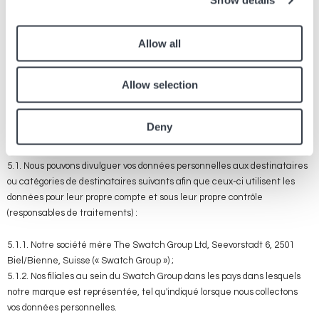
Show details
4.3. Nous traitons les métadonnées que nous collectons de vous afin
d'améliorer notre Site Web, d'analyser les tendances de trafic et
l'utilisation du Site Web, à des fins d’opérations marketing ciblées, dans
Allow all
le but de développer et d'analyser des données statistiques et
démographiques ou pour optimiser notre présence en ligne ainsi que nos
Allow selection
efforts commerciaux.
Deny
5. À qui divulguons et transférons-nous vos données personnelles ?
5.1. Nous pouvons divulguer vos données personnelles aux destinataires
ou catégories de destinataires suivants afin que ceux-ci utilisent les
données pour leur propre compte et sous leur propre contrôle
(responsables de traitements) :
5.1.1. Notre société mère The Swatch Group Ltd, Seevorstadt 6, 2501
Biel/Bienne, Suisse (« Swatch Group ») ;
5.1.2. Nos filiales au sein du Swatch Group dans les pays dans lesquels
notre marque est représentée, tel qu'indiqué lorsque nous collectons
vos données personnelles.