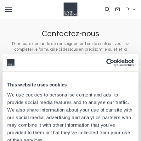
Aller
Fr
au
contenu
principal
Contactez-nous
Pour toute demande de renseignement ou de contact, veuillez
compléter le formulaire ci dessous en précisant le sujet et la
boutique concernée.
Type
de
Type de demande
demande
This website uses cookies
Veuillez
We use cookies to personalise content and ads, to
sélectionner
Veuillez sélectionner une de nos boutiques
une
provide social media features and to analyse our traffic.
de
nos
We also share information about your use of our site with
Civilité
Prénom
boutiques
our social media, advertising and analytics partners who
Civilité
may combine it with other information that you’ve
Nom
provided to them or that they’ve collected from your use
of their services.