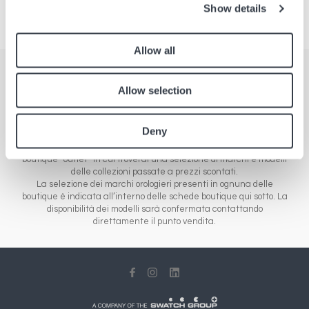
Show details
Allow all
Boutique
Allow selection
Trova i nostri punti vendita in Europa, Asia e America. La nostra
rete è composta da diverse tipologie di boutique: le boutique
Deny
aeroportuali che distribuiscono le novità dei marchi di orologeria e
gioielleria, dalla fascia economica alla gamma di lusso, e le
boutique “outlet” in cui troverai una selezione di marchi e modelli
delle collezioni passate a prezzi scontati.
La selezione dei marchi orologieri presenti in ognuna delle
boutique è indicata all’interno delle schede boutique qui sotto. La
disponibilità dei modelli sarà confermata contattando
direttamente il punto vendita.