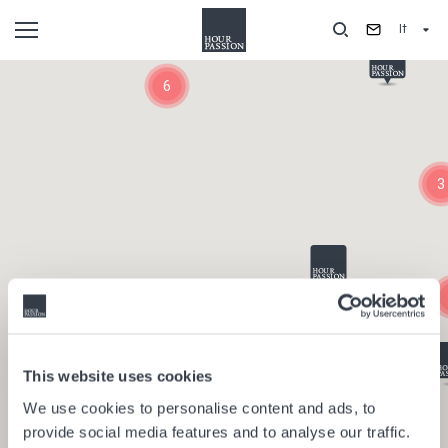
Salta
It
al
contenuto
Composants
principale
6
3
This website uses cookies
We use cookies to personalise content and ads, to
provide social media features and to analyse our traffic.