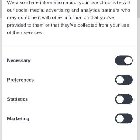
We also share information about your use of our site with
our social media, advertising and analytics partners who
may combine it with other information that you’ve
provided to them or that they’ve collected from your use
Mostra i filtri
of their services.
Consent
Aeroporto di Berlin Brandenburg E1
Aeroporto 
Necessary
Selection
Berlino
Germania
Berlino
Ge
Preferences
Statistics
Marketing