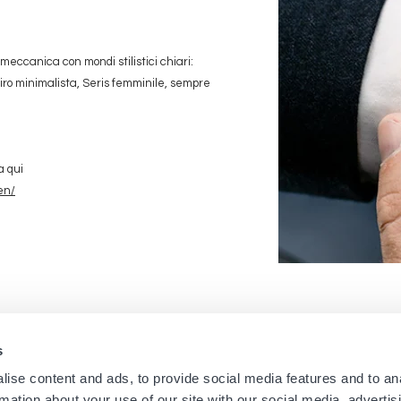
meccanica con mondi stilistici chiari:
Viro minimalista, Seris femminile, sempre
a qui
en/
s
Navigation
Menu
ise content and ads, to provide social media features and to an
Home
Newsletter dei negozi
rmation about your use of our site with our social media, advertis