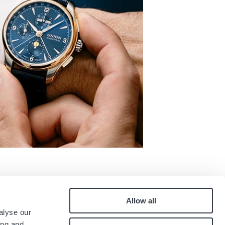
Allow all
Pied
alyse our
Contatti
ing and