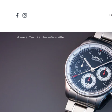
Salta
al
contenuto
B
principale
Home
Marchi
Union Glashütte