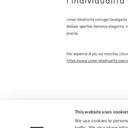
l'individualità
Union Glashütte coniuga l'orologeria 
Belisar sportivo, Noramis elegante, 
precisi.
Per saperne di più sul marchio, clicc
https://www.union-glashuette.com/
This website uses cookie
We use cookies to personal
traffic. We also share info