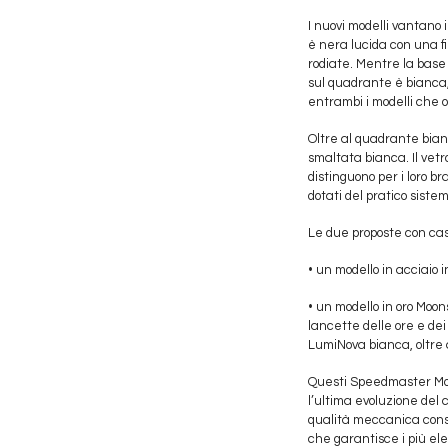
I nuovi modelli vantano 
è nera lucida con una fi
rodiate. Mentre la base
sul quadrante è bianca,
entrambi i modelli che ot
Oltre al quadrante bian
smaltata bianca. Il vetro
distinguono per i loro br
dotati del pratico sist
Le due proposte con ca
• un modello in acciaio i
• un modello in oro Moo
lancette delle ore e dei
LumiNova bianca, oltre
Questi Speedmaster Moo
l’ultima evoluzione del 
qualità meccanica conse
che garantisce i più ele