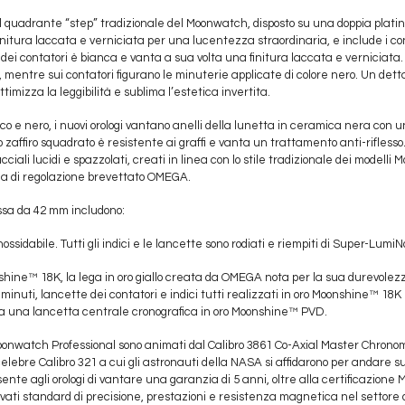
il quadrante “step” tradizionale del Moonwatch, disposto su una doppia platin
nitura laccata e verniciata per una lucentezza straordinaria, e include i cont
 dei contatori è bianca e vanta a sua volta una finitura laccata e verniciata
 mentre sui contatori figurano le minuterie applicate di colore nero. Un dett
timizza la leggibilità e sublima l’estetica invertita.
co e nero, i nuovi orologi vantano anelli della lunetta in ceramica nera con 
 zaffiro squadrato è resistente ai graffi e vanta un trattamento anti-riflesso. Al
acciali lucidi e spazzolati, creati in linea con lo stile tradizionale dei modelli
ema di regolazione brevettato OMEGA.
ssa da 42 mm includono:
nossidabile. Tutti gli indici e le lancette sono rodiati e riempiti di Super-Lumi
nshine™ 18K, la lega in oro giallo creata da OMEGA nota per la sua durevolez
 minuti, lancette dei contatori e indici tutti realizzati in oro Moonshine™ 18K 
 a una lancetta centrale cronografica in oro Moonshine™ PVD.
nwatch Professional sono animati dal Calibro 3861 Co-Axial Master Chron
celebre Calibro 321 a cui gli astronauti della NASA si affidarono per andare 
nte agli orologi di vantare una garanzia di 5 anni, oltre alla certificazion
vati standard di precisione, prestazioni e resistenza magnetica nel settore d