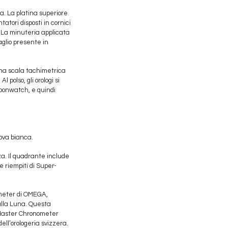
a. La platina superiore
atori disposti in cornici
. La minuteria applicata
aglio presente in
una scala tachimetrica
 polso, gli orologi si
 Moonwatch, e quindi
Nova bianca.
za. Il quadrante include
e riempiti di Super-
ometer di OMEGA,
sulla Luna. Questa
e Master Chronometer
ell’orologeria svizzera.