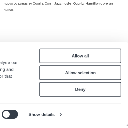
nuovo Jazzmaster Quartz. Con il Jazzmaster Quartz, Hamilton apre un
nuovo...
Allow all
Pied
alyse our
Contatti
ing and
Allow selection
Lavora con noi
de
r that
.
page
Deny
Show details