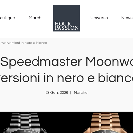
outique
Marchi
Universo
News
e versioni in nero e bianco
 Speedmaster Moonwa
ersioni in nero e bian
23 Gen, 2026
Marche