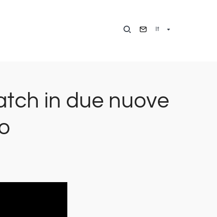
It
tch in due nuove
co
Immagine