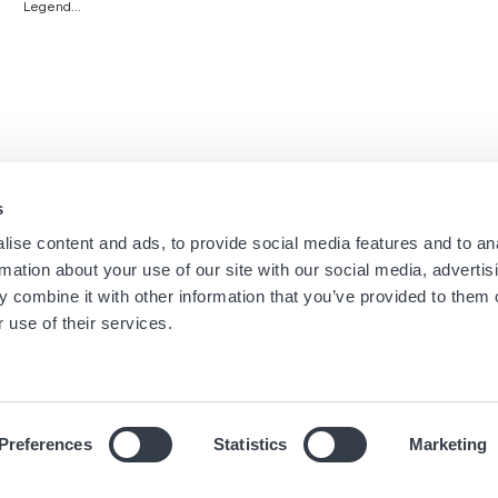
Legend...
s
Navigation
Menu
ise content and ads, to provide social media features and to an
Home
Newsletter dei negozi
rmation about your use of our site with our social media, advertis
Boutique
Informazioni Legali
principale
footer
 combine it with other information that you’ve provided to them o
Marchi
Condizioni d'uso
 use of their services.
Universo
Cookies
News
Informativa sulla privacy
Preferences
Statistics
Marketing
© 2019 Hour Passion SAS Tutti i diritti riservati.