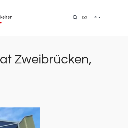
De
keiten
 at Zweibrücken,
Bild