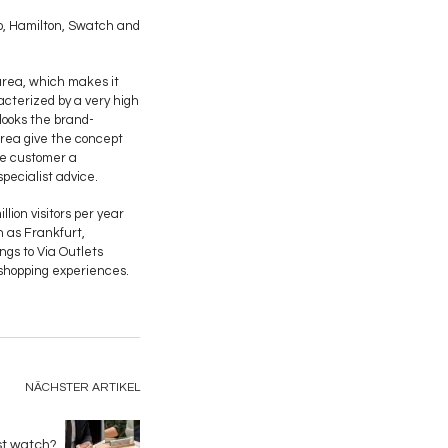
do, Hamilton, Swatch and
 area, which makes it
acterized by a very high
rlooks the brand-
area give the concept
he customer a
pecialist advice.
lion visitors per year
h as Frankfurt,
gs to Via Outlets
l shopping experiences.
NÄCHSTER ARTIKEL
st watch?