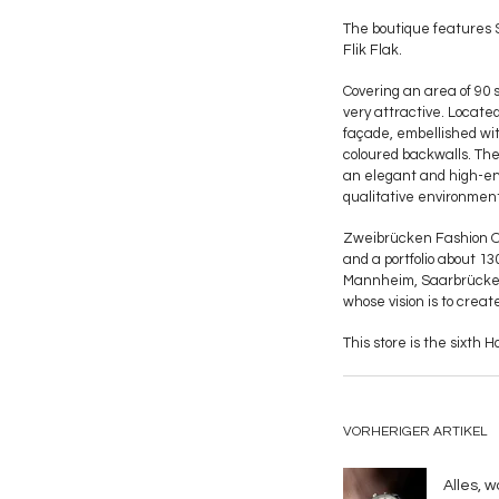
The boutique features S
Flik Flak.
Covering an area of 90 
very attractive. Located
façade, embellished with
coloured backwalls. The
an elegant and high-end
qualitative environment 
Zweibrücken Fashion Out
and a portfolio about 13
Mannheim, Saarbrücken,
whose vision is to creat
This store is the sixth
VORHERIGER ARTIKEL
Alles, 