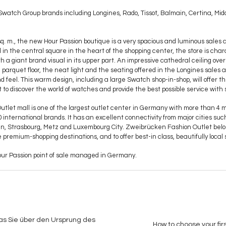
watch Group brands including Longines, Rado, Tissot, Balmain, Certina, Mi
sq. m., the new Hour Passion boutique is a very spacious and luminous sales
 in the central square in the heart of the shopping center, the store is char
 a giant brand visual in its upper part. An impressive cathedral ceiling ove
 parquet floor, the neat light and the seating offered in the Longines sales 
 feel. This warm design, including a large Swatch shop-in-shop, will offer t
to discover the world of watches and provide the best possible service with s
let mall is one of the largest outlet center in Germany with more than 4 mil
0 international brands. It has an excellent connectivity from major cities suc
 Strasbourg, Metz and Luxembourg City. Zweibrücken Fashion Outlet belon
e premium-shopping destinations, and to offer best-in class, beautifully loca
 Hour Passion point of sale managed in Germany.
was Sie über den Ursprung des
How to choose your fir