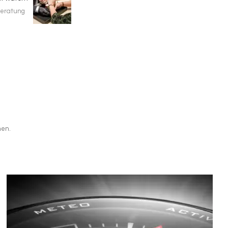
eratung
hen.
Bild