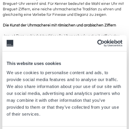
Breguet-Uhr vereint sind. Für Kenner bedeutet die Wahl einer Uhr mit
Breguet-Ziffern, eine reiche uhrmacherische Tradition zu ehren und
gleichzeitig eine Vorliebe für Finesse und Eleganz zu zeigen.
Die Kunst der Uhrmacherei mit römischen und arabischen Ziffern
Jaquet Droz verbindet traditionelle Uhrmacherkunst mit raffinierter
Ästhetik, wie die elegante Verwendung von römischen und arabischen
Ziffern auf den Zifferblättern beweist. Diese Kombination verleiht den
Uhren einen Hauch von Exklusivität und zeitlosem Charme und zeugt
von außergewöhnlicher Handwerkskunst und Liebe zum Detail. Die
This website uses cookies
Uhren von Jaquet Droz sprechen mit ihrer Kombination aus römischen
und arabischen Ziffern all jene an, die ein Stück tragen möchten, das
We use cookies to personalise content and ads, to
eine Geschichte erzählt, eine Uhr, die ebenso ein Kunstobjekt wie ein
provide social media features and to analyse our traffic.
Zeitmessinstrument ist.
We also share information about your use of our site with
Die digitale Modernität von Glashütte Original und die leuchtende
our social media, advertising and analytics partners who
Brillanz von Omega
may combine it with other information that you’ve
provided to them or that they’ve collected from your use
Die Verschmelzung von Tradition und Moderne in der Uhrmacherei ist
nicht nur eine Stilübung, sondern ein echter Fortschritt in der Art und
of their services.
Weise, wie wir die Zeit wahrnehmen und anzeigen. Unter dem
Leitgedanken der Innovation stechen zwei Trends besonders hervor: die
harmonische Koexistenz von Analog- und Digitaltechnik in den Uhren