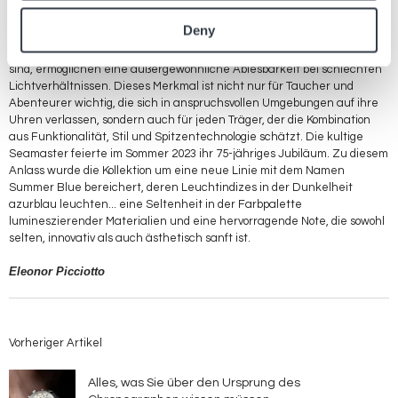
Omega ist für seine ständige Innovation im Bereich der Uhrmacherei
bekannt, was sich auch in der Verwendung von Leuchtindizes auf den
Deny
Zifferblättern widerspiegelt. Diese Indizes, die mit
photolumineszierenden Materialien wie Super-LumiNova behandelt
sind, ermöglichen eine außergewöhnliche Ablesbarkeit bei schlechten
Lichtverhältnissen. Dieses Merkmal ist nicht nur für Taucher und
Abenteurer wichtig, die sich in anspruchsvollen Umgebungen auf ihre
Uhren verlassen, sondern auch für jeden Träger, der die Kombination
aus Funktionalität, Stil und Spitzentechnologie schätzt. Die kultige
Seamaster feierte im Sommer 2023 ihr 75-jähriges Jubiläum. Zu diesem
Anlass wurde die Kollektion um eine neue Linie mit dem Namen
Summer Blue bereichert, deren Leuchtindizes in der Dunkelheit
azurblau leuchten... eine Seltenheit in der Farbpalette
lumineszierender Materialien und eine hervorragende Note, die sowohl
selten, innovativ als auch ästhetisch sanft ist.
Eleonor Picciotto
Vorheriger Artikel
Alles, was Sie über den Ursprung des