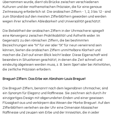
übernommen wurde, dient als Brücke zwischen verschiedenen
Kulturen und der mathematischen Präzision, die für eine genaue
Zeitmessung erforderlich ist. Die arabischen Ziffern - 1, 2, 3 bis 12 - sind
zum Standard auf den meisten Zifferblättern geworden und werden
wegen ihrer schnellen Ablesbarkeit und Universalität geschätzt.
Die Beliebtheit der arabischen Ziffern in der Uhrmacherei spiegelt
eine Konvergenz zwischen Praktikabilität und Ästhetik wider. Im
Gegensatz zu den römischen Ziffern, die bei bestimmten
Bezeichnungen wie "IV" für vier oder "IX" für neun verwirrend sein
können, bieten die arabischen Ziffern unmittelbare Klarheit und
machen die Zeit auf einen Blick leicht lesbar. Diese Eigenschaft wird
besonders in Situationen geschätzt, in denen die Zeit schnell und
eindeutig abgelesen werden muss, z. B. beim Sport oder bei Aktivitäten,
die zeitliche Präzision erfordern.
Breguet-Ziffern: Das Erbe von Abraham-Louis Breguet
Die Breguet-Ziffern, benannt nach dem legendären Uhrmacher, sind
ein Synonym für Eleganz und Raffinesse. Sie zeichnen sich durch ihr
einzigartiges Design mit abgerundeten Enden und einer gewissen
Flüssigkeit aus und verkörpern das Wesen der Marke Breguet. Auf den
Zifferblättern verleihen sie der Uhr eine Dimension klassischer
Raffinesse und zeugen vom Erbe und der Innovation, die in jeder