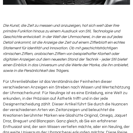
Die Kunst, die Zeit zu messen und anzuzeigen, hat sich weit über ihre
primäre Funktion hinaus zu einem Ausdruck von Stil, Technologie und
Geschichte entwickelt. In der Welt der Uhrmacherei, in der es auf jedes
Detail ankommt, ist die Anzeige der Zeit auf einem Zifferblatt ein echtes
Statement für Identität und Innovation. Ob mit geschichtsträchtigen
römischen Ziffern, arabischen Ziffern von beispielhafter Klarheit oder
digitalen Anzeigen auf dem neuesten Stand der Technik - jeder Stil bietet
einen Einblick in das Universum und die Werte der Marke, die ihn anbietet,
sowie in die Persönlichkeit des Trägers.
Für Uhrenliebhaber ist das Verständnis der Feinheiten dieser
verschiedenen Anzeigen ein Streben nach Wissen und Wertschätzung
der Uhrmacherkunst. Für Neulinge ist es eine Einladung, eine Welt zu
erkunden, in der Präzision auf Ästhetik trifft und in der jede
Designentscheidung zählt. Dieser Artikel führt Sie durch die Nuancen
der verschiedenen Arten von Zeitanzeigen und beleuchtet die
Kreationen berühmter Marken wie Glashütte Original, Omega, Jaquet
Droz, Breguet und Blancpain. Ganz gleich, ob Sie ein erfahrener
Enthusiast sind, der sein Wissen vertiefen möchte, oder ein Neuling, der
das weite Universum der Uhrmacherei erkunden möchte: Diese Reise