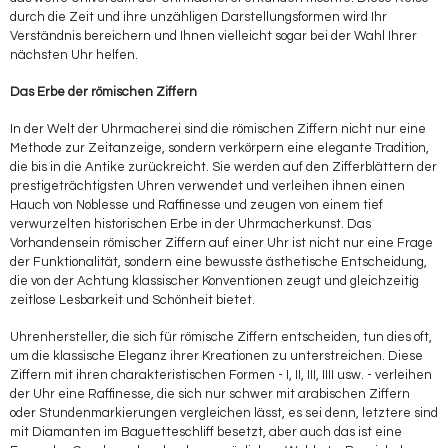
durch die Zeit und ihre unzähligen Darstellungsformen wird Ihr
Verständnis bereichern und Ihnen vielleicht sogar bei der Wahl Ihrer
nächsten Uhr helfen.
Das Erbe der römischen Ziffern
In der Welt der Uhrmacherei sind die römischen Ziffern nicht nur eine
Methode zur Zeitanzeige, sondern verkörpern eine elegante Tradition,
die bis in die Antike zurückreicht. Sie werden auf den Zifferblättern der
prestigeträchtigsten Uhren verwendet und verleihen ihnen einen
Hauch von Noblesse und Raffinesse und zeugen von einem tief
verwurzelten historischen Erbe in der Uhrmacherkunst. Das
Vorhandensein römischer Ziffern auf einer Uhr ist nicht nur eine Frage
der Funktionalität, sondern eine bewusste ästhetische Entscheidung,
die von der Achtung klassischer Konventionen zeugt und gleichzeitig
zeitlose Lesbarkeit und Schönheit bietet.
Uhrenhersteller, die sich für römische Ziffern entscheiden, tun dies oft,
um die klassische Eleganz ihrer Kreationen zu unterstreichen. Diese
Ziffern mit ihren charakteristischen Formen - I, II, III, IIII usw. - verleihen
der Uhr eine Raffinesse, die sich nur schwer mit arabischen Ziffern
oder Stundenmarkierungen vergleichen lässt, es sei denn, letztere sind
mit Diamanten im Baguetteschliff besetzt, aber auch das ist eine