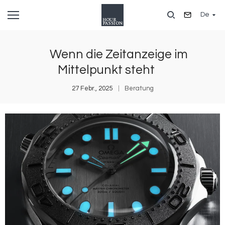
Direkt
De
zum
Inhalt
Wenn die Zeitanzeige im
Mittelpunkt steht
27 Febr., 2025
Beratung
Bild
B