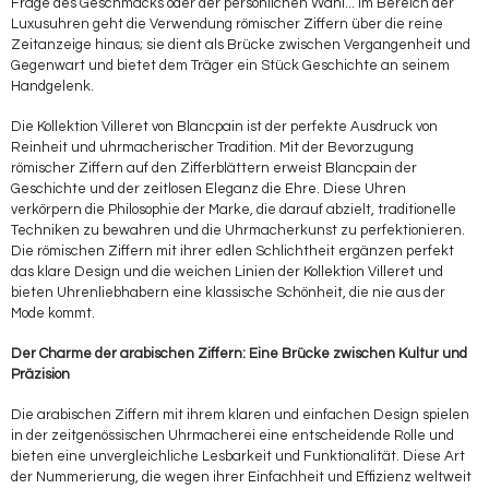
Frage des Geschmacks oder der persönlichen Wahl... Im Bereich der
Luxusuhren geht die Verwendung römischer Ziffern über die reine
Zeitanzeige hinaus; sie dient als Brücke zwischen Vergangenheit und
Gegenwart und bietet dem Träger ein Stück Geschichte an seinem
Handgelenk.
Die Kollektion Villeret von Blancpain ist der perfekte Ausdruck von
Reinheit und uhrmacherischer Tradition. Mit der Bevorzugung
römischer Ziffern auf den Zifferblättern erweist Blancpain der
Geschichte und der zeitlosen Eleganz die Ehre. Diese Uhren
verkörpern die Philosophie der Marke, die darauf abzielt, traditionelle
Techniken zu bewahren und die Uhrmacherkunst zu perfektionieren.
Die römischen Ziffern mit ihrer edlen Schlichtheit ergänzen perfekt
das klare Design und die weichen Linien der Kollektion Villeret und
bieten Uhrenliebhabern eine klassische Schönheit, die nie aus der
Mode kommt.
Der Charme der arabischen Ziffern: Eine Brücke zwischen Kultur und
Präzision
Die arabischen Ziffern mit ihrem klaren und einfachen Design spielen
in der zeitgenössischen Uhrmacherei eine entscheidende Rolle und
bieten eine unvergleichliche Lesbarkeit und Funktionalität. Diese Art
der Nummerierung, die wegen ihrer Einfachheit und Effizienz weltweit