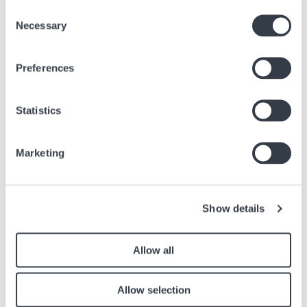
Consent
23 juin, 2026
Actualités
Necessary
Selection
Article suivant
Preferences
Ouverture d'une boutique à Hyundai Premium
Outlets Space 1 Namyangju en Corée du Sud
Statistics
16 nov, 2020
Actualités
Marketing
Show details
Articles similaires
Retrouvez les autres articles du journal en lien avec l’article ci dessus.
Allow all
Image
Allow selection