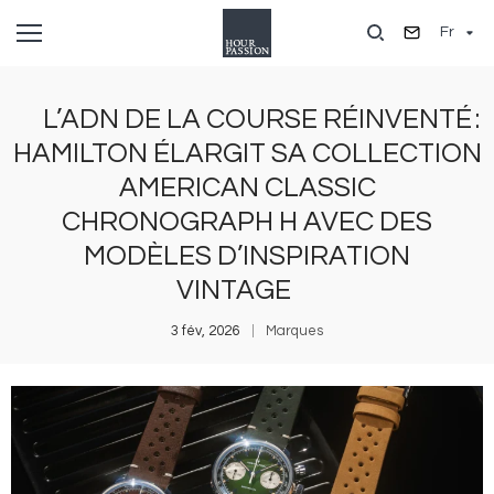
Aller
Fr
au
contenu
principal
L’ADN DE LA COURSE RÉINVENTÉ :
HAMILTON ÉLARGIT SA COLLECTION
AMERICAN CLASSIC
CHRONOGRAPH H AVEC DES
MODÈLES D’INSPIRATION
VINTAGE
3 fév, 2026
Marques
Image
I