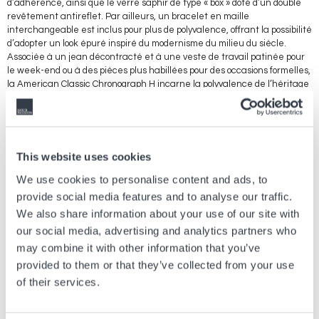
d’adhérence, ainsi que le verre saphir de type « box » doté d’un double
revêtement antireflet. Par ailleurs, un bracelet en maille
interchangeable est inclus pour plus de polyvalence, offrant la possibilité
d’adopter un look épuré inspiré du modernisme du milieu du siècle.
Associée à un jean décontracté et à une veste de travail patinée pour
le week-end ou à des pièces plus habillées pour des occasions formelles,
la American Classic Chronograph H incarne la polyvalence de l’héritage
racing.
Avec ses couleurs vives, ses clins d’œil vintage et son expérience
mécanique pratique, l’American Classic Chronograph H perpétue
l’héritage Hamilton dans la fabrication de montres célèbrant la
This website uses cookies
précision, la performance et un style intemporel. Cela nous rappelle
que, quelle que soit la décennie, un design intemporel, à l’instar d’une
We use cookies to personalise content and ads, to
victoire sur circuit, repose sur la précision, la performance et l’exigence
provide social media features and to analyse our traffic.
du savoir-faire.
We also share information about your use of our site with
our social media, advertising and analytics partners who
may combine it with other information that you’ve
provided to them or that they’ve collected from your use
Article précédent
of their services.
Tissot Seastar 2000 Professional : cinq nouvelles
éditions sous le signe de la performance