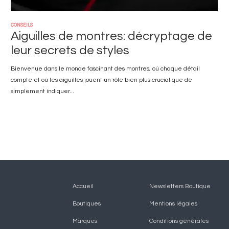
CONSEILS
Aiguilles de montres: décryptage de
leur secrets de styles
Bienvenue dans le monde fascinant des montres, où chaque détail
compte et où les aiguilles jouent un rôle bien plus crucial que de
simplement indiquer...
Navigation
Menu
Accueil
Newsletters Boutique
Boutiques
Mentions légales
principale
footer
Marques
Conditions générales