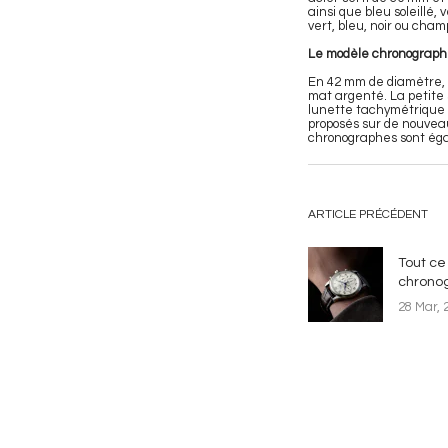
ainsi que bleu soleillé
vert, bleu, noir ou cham
Le modèle chronographe
En 42 mm de diamètre, 
mat argenté. La petite 
lunette tachymétrique 
proposés sur de nouveau
chronographes sont éga
ARTICLE PRÉCÉDENT
Tout ce 
chrono
28 Mar, 