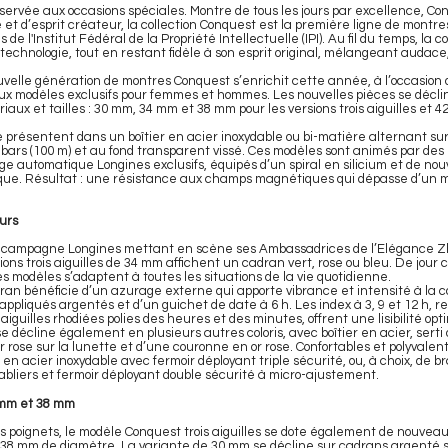
servée aux occasions spéciales. Montre de tous les jours par excellence, Con
e et d’esprit créateur, la collection Conquest est la première ligne de mont
de l'Institut Fédéral de la Propriété Intellectuelle (IPI). Au fil du temps, la c
technologie, tout en restant fidèle à son esprit original, mélangeant audace
uvelle génération de montres Conquest s’enrichit cette année, à l’occasion
aux modèles exclusifs pour femmes et hommes. Les nouvelles pièces se décli
iaux et tailles : 30 mm, 34 mm et 38 mm pour les versions trois aiguilles et 
présentent dans un boîtier en acier inoxydable ou bi-matière alternant sur
 bars (100 m) et au fond transparent vissé. Ces modèles sont animés par d
 automatique Longines exclusifs, équipés d’un spiral en silicium et de n
e. Résultat : une résistance aux champs magnétiques qui dépasse d’un mu
ours
e campagne Longines mettant en scène ses Ambassadrices de l’Elégance Zh
ions trois aiguilles de 34 mm affichent un cadran vert, rose ou bleu. De jour
es modèles s’adaptent à toutes les situations de la vie quotidienne.
ran bénéficie d’un azurage externe qui apporte vibrance et intensité à la coul
ppliqués argentés et d’un guichet de date à 6 h. Les index à 3, 9 et 12 h, r
guilles rhodiées polies des heures et des minutes, offrent une lisibilité op
e décline également en plusieurs autres coloris, avec boîtier en acier, serti 
or rose sur la lunette et d’une couronne en or rose. Confortables et polyvale
 en acier inoxydable avec fermoir déployant triple sécurité, ou, à choix, de
sabliers et fermoir déployant double sécurité à micro-ajustement.
0 mm et 38 mm
es poignets, le modèle Conquest trois aiguilles se dote également de nouveaux
 38 mm de diamètre. La variante de 30 mm se décline sur cadrans argenté sol