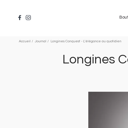
Aller
au
contenu
Bou
principal
Accueil
Journal
Longines Conquest - L’élégance au quotidien
Longines C
Image