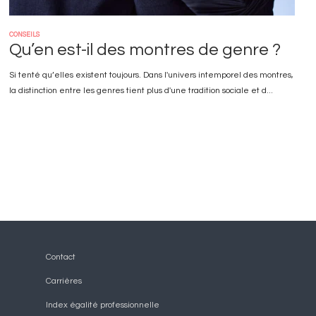
CONSEILS
Qu’en est-il des montres de genre ?
Si tenté qu’elles existent toujours. Dans l'univers intemporel des montres,
la distinction entre les genres tient plus d'une tradition sociale et d...
Pied
Contact
Carrières
de
Index égalité professionnelle