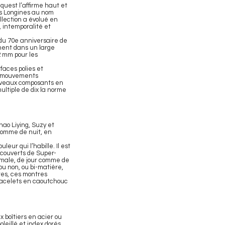
quest l’affirme haut et
res Longines au nom
ollection a évolué en
, intemporalité et
 du 70e anniversaire de
nent dans un large
42 mm pour les
faces polies et
es mouvements
ouveaux composants en
ltiple de dix la norme
ao Liying, Suzy et
 comme de nuit, en
eur qui l’habille. Il est
ecouverts de Super-
timale, de jour comme de
ou non, ou bi-matière,
ntes, ces montres
 bracelets en caoutchouc
 boîtiers en acier ou
eillé et index dorés,