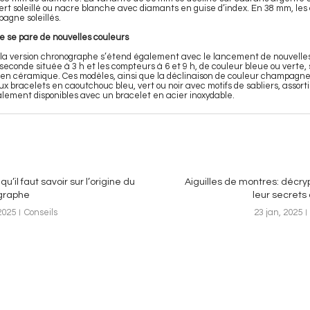
, vert soleillé ou nacre blanche avec diamants en guise d’index. En 38 mm, le
pagne soleillés.
 se pare de nouvelles couleurs
la version chronographe s’étend également avec le lancement de nouvelles
seconde située à 3 h et les compteurs à 6 et 9 h, de couleur bleue ou verte, 
en céramique. Ces modèles, ainsi que la déclinaison de couleur champagne
x bracelets en caoutchouc bleu, vert ou noir avec motifs de sabliers, assort
lement disponibles avec un bracelet en acier inoxydable.
qu’il faut savoir sur l’origine du
Aiguilles de montres: décr
graphe
leur secrets 
2025
Conseils
23 jan, 2025