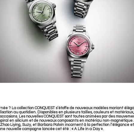
ournée ? La collection CONQUEST s’étoffe de nouveaux modèles mariant éléga
lisation au quotidien. Disponibles en plusieurs tailles, couleurs et matériau
s occasions. Les nouvelles CONQUEST sont toutes animées par des mouvem
n spiral en silicium et de nouveaux composants en matériau non-magnétique
Zhao Liying, Suzy, et Barbara Palvin incarnent à la perfection l’élégance et
e nouvelle campagne lancée cet été : « A Life in a Day ».