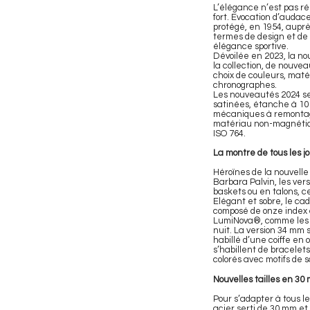
L’élégance n’est pas ré
fort. Evocation d’audac
protégé, en 1954, auprès 
termes de design et de 
élégance sportive.
Dévoilée en 2023, la no
la collection, de nouve
choix de couleurs, matér
chronographes.
Les nouveautés 2024 se 
satinées, étanche à 10
mécaniques à remontage
matériau non-magnétiqu
ISO 764.
La montre de tous les j
Héroïnes de la nouvell
Barbara Palvin, les vers
baskets ou en talons, c
Elégant et sobre, le cad
composé de onze index a
LumiNova®, comme les ai
nuit. La version 34 mm s
habillé d’une coiffe en 
s’habillent de bracelets
colorés avec motifs de 
Nouvelles tailles en 3
Pour s’adapter à tous l
acier serti de 30 mm et