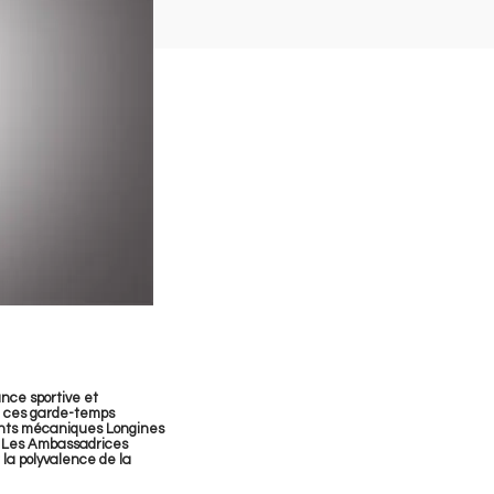
nce sportive et
x, ces garde-temps
ents mécaniques Longines
. Les Ambassadrices
 la polyvalence de la