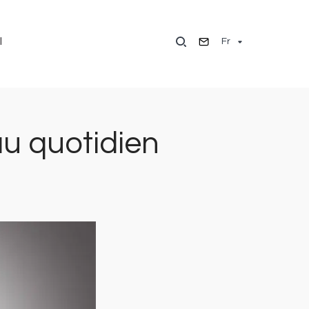
Fr
l
u quotidien
Image