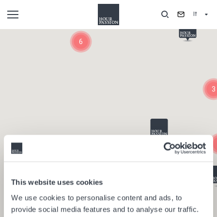
Salta
It
al
contenuto
Composants
principale
6
3
This website uses cookies
We use cookies to personalise content and ads, to
provide social media features and to analyse our traffic.