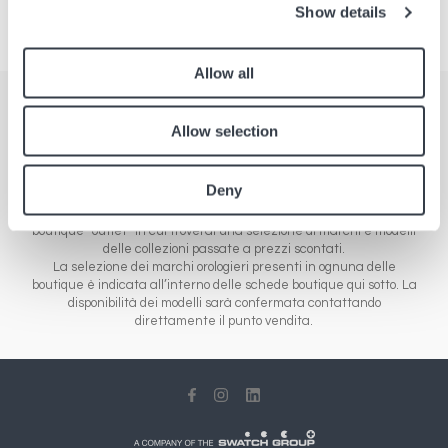
Show details
Allow all
Boutique
Allow selection
Trova i nostri punti vendita in Europa, Asia e America. La nostra
rete è composta da diverse tipologie di boutique: le boutique
Deny
aeroportuali che distribuiscono le novità dei marchi di orologeria e
gioielleria, dalla fascia economica alla gamma di lusso, e le
boutique “outlet” in cui troverai una selezione di marchi e modelli
delle collezioni passate a prezzi scontati.
La selezione dei marchi orologieri presenti in ognuna delle
boutique è indicata all’interno delle schede boutique qui sotto. La
disponibilità dei modelli sarà confermata contattando
direttamente il punto vendita.