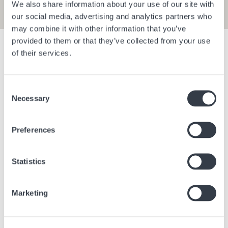
We also share information about your use of our site with
our social media, advertising and analytics partners who
may combine it with other information that you’ve
provided to them or that they’ve collected from your use
Mostra i filtri
of their services.
Consent
Aeroporto di Berlin Brandenburg E1
Aeroporto 
Necessary
Selection
Berlino
Germania
Berlino
Ge
Preferences
Statistics
Marketing