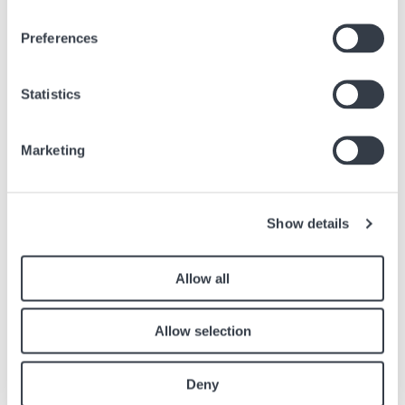
Preferences
Perché il numero di serie limitate è in aumento?
11 Gen, 2024
Consigli
Statistics
Marketing
Articoli simili
Show details
Trova altri articoli sul giornale relativi all'articolo sopra.
Immagine
Allow all
Allow selection
Deny