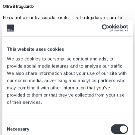
Oltre il traguardo
Non si tratta mai di vincere la partita: si tratta di godersi la gara. Lo
spirito dei nostri protagonisti si illumina tanto quanto il PRX Digital al loro
polso. La serata potrebbe volgere al termine, ma lo spirito del PRX Digital
continua a pulsare con l’energia della sala giochi.
Ora tocca a te unirti al RETRO SPRINT. Preparati per un gioco che
This website uses cookies
offusca i confini tra il mondo digitale e la realtà e prepara il terreno per il
Tissot PRX Digital nel mondo moderno. Non sei più solo un giocatore: tu
We use cookies to personalise content and ads, to
sei il punto di svolta!
provide social media features and to analyse our traffic.
We also share information about your use of our site with
our social media, advertising and analytics partners who
may combine it with other information that you’ve
Articolo precedente
provided to them or that they’ve collected from your use
Tutto quello che c'è da sapere sull'origine del
of their services.
cronografo
28 Mar, 2025
Consigli
Consent
Necessary
Selection
Prossimo articolo