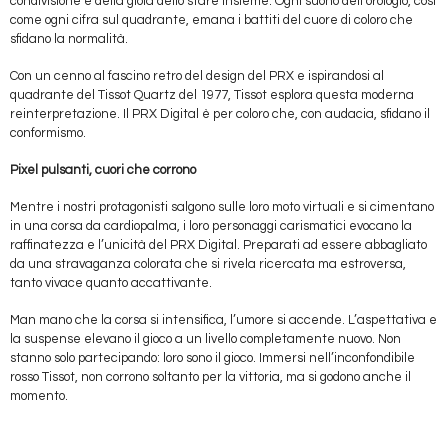
condivisione e della gioia dello stare insieme. Ogni suono dell’orologio, così
come ogni cifra sul quadrante, emana i battiti del cuore di coloro che
sfidano la normalità.
Con un cenno al fascino retro del design del PRX e ispirandosi al
quadrante del Tissot Quartz del 1977, Tissot esplora questa moderna
reinterpretazione. Il PRX Digital è per coloro che, con audacia, sfidano il
conformismo.
Pixel pulsanti, cuori che corrono
Mentre i nostri protagonisti salgono sulle loro moto virtuali e si cimentano
in una corsa da cardiopalma, i loro personaggi carismatici evocano la
raffinatezza e l’unicità del PRX Digital. Preparati ad essere abbagliato
da una stravaganza colorata che si rivela ricercata ma estroversa,
tanto vivace quanto accattivante.
Man mano che la corsa si intensifica, l’umore si accende. L’aspettativa e
la suspense elevano il gioco a un livello completamente nuovo. Non
stanno solo partecipando: loro sono il gioco. Immersi nell’inconfondibile
rosso Tissot, non corrono soltanto per la vittoria, ma si godono anche il
momento.