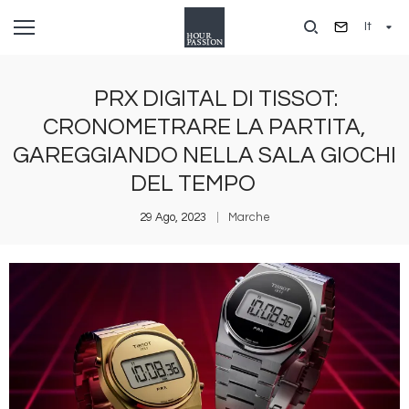
Salta
It
al
contenuto
principale
PRX DIGITAL DI TISSOT:
CRONOMETRARE LA PARTITA,
GAREGGIANDO NELLA SALA GIOCHI
DEL TEMPO
29 Ago, 2023
Marche
Immagine
I