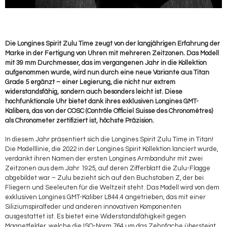
Die Longines Spirit Zulu Time zeugt von der langjährigen Erfahrung der
Marke in der Fertigung von Uhren mit mehreren Zeitzonen. Das Modell
mit 39 mm Durchmesser, das im vergangenen Jahr in die Kollektion
aufgenommen wurde, wird nun durch eine neue Variante aus Titan
Grade 5 ergänzt – einer Legierung, die nicht nur extrem
widerstandsfähig, sondern auch besonders leicht ist. Diese
hochfunktionale Uhr bietet dank ihres exklusiven Longines GMT-
Kalibers, das von der COSC (Contrôle Officiel Suisse des Chronomètres)
als Chronometer zertifiziert ist, höchste Präzision.
In diesem Jahr präsentiert sich die Longines Spirit Zulu Time in Titan!
Die Modelllinie, die 2022 in der Longines Spirit Kollektion lanciert wurde,
verdankt ihren Namen der ersten Longines Armbanduhr mit zwei
Zeitzonen aus dem Jahr 1925, auf deren Zifferblatt die Zulu-Flagge
abgebildet war – Zulu bezieht sich auf den Buchstaben Z, der bei
Fliegern und Seeleuten für die Weltzeit steht. Das Modell wird von dem
exklusiven Longines GMT-Kaliber L844.4 angetrieben, das mit einer
Siliziumspiralfeder und anderen innovativen Komponenten
ausgestattet ist. Es bietet eine Widerstandsfähigkeit gegen
Magnetfelder, welche die ISO-Norm 764 um das Zehnfache übersteigt.