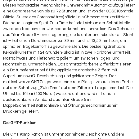
Dieses hochpräzise mechanische Uhrwerk mit Automatikaufzug liefert
eine Gangreserve von bis zu 72 Stunden und ist von der COSC (Contrôle
Officiel Suisse des Chronomètres) offiziell als Chronometer zertifiziert.
Die neue Longines Spirit Zulu Time befindet sich an der Schnittstelle
zwischen traditioneller Uhrmacherkunst und Innovation. Das Gehäuse
aus Titan Grade 5 – eine Legierung, die leichter und robuster als Stahl
ist – hat einen Durchmesser von 39 mm und ist 13,50 mm hoch, um
optimalen Tragekomfort zu gewährleisten. Die beidseitig drehbare
Keramiklünette mit 24-Stunden-Skala ist in zwei Farbtöne unterteilt,
Mattschwarz und Tiefschwarz poliert, um zwischen Tages- und
Nachtzeit zu unterscheiden. Das anthrazitfarbene Zifferblatt zieren
ein Datumsfenster bei 6 Uhr, applizierte arabische Ziffern mit
SuperLuminova®-Beschichtung und goldfarbene Zeiger. Der
mattschwarze GMTZeiger weist eine rote Pfeilspitze auf, deren Farbe
auf den Schriftzug „Zulu Time“ auf dem Zifferblatt abgestimmt ist. Die
Uhr ist bis 10 bar (100 Meter) wasserdicht und wird mit einem
austauschbaren Armband aus Titan Grade 5 mit
DoppelSicherheitsfaltschließe und Öffnungsmechanismus mit
Drückern geliefert.
Die GMT-Funktion
Die GMT-Komplikation ist untrennbar mit der Geschichte und dem