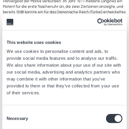
Pioniergeist der Marke verbunden. Im Jahr 1911 meldete Longines ein
Patent für die erste Taschenuhr an, die zwei Zeitzonen anzeigte, und
bereits 1908 konnte ein für das Osmanische Reich (Türkei) entwickeltes
Modell die türkische Zeit in die westliche Zeit umrechnen. Im Jahr 1925
produzierte die Marke erstmals eine Reihe von Armbanduhren, die eine
zweite Zeitzone anzeigten. Diese Geschichte wird bis heute
fortgeführt, mit Uhren wie der Longines Spirit Zulu Time, der Longines
Master Collection GMT und der HydroConquest GMT.
This website uses cookies
We use cookies to personalise content and ads, to
provide social media features and to analyse our traffic.
Vorheriger Artikel
We also share information about your use of our site with
our social media, advertising and analytics partners who
Willkommen im hyperhellen Universum von SMASH
may combine it with other information that you’ve
IT
provided to them or that they’ve collected from your use
21 Juli, 2026
Marken
of their services.
Nächster Artikel
Consent
Necessary
Selection
The Long-Awaited 38mm Khaki Field Murph is here !