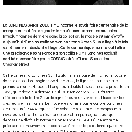
La LONGINES SPIRIT ZULU TIME incarne le savoir-faire centenaire de la
marque en matière de garde-temps à fuseaux horaires multiples.
Introduit l’année dernière dans la collection, le modèle 39 mm s’étoffe
aujourd’hui d’une nouvelle version en titane Grade 5, un alliage à la fois
extrêmement résistant et léger. Cette authentique montre-outil offre
une précision de pointe grâce à son calibre GMT Longines exclusif
certifié chronomètre par le COSC (Contrôle Officiel Suisse des
Chronomètres).
Cette année, la Longines Spirit Zulu Time se pare de titane. Introduite
dans la collection Longines Spirit en 2022, la ligne doit son nom à la
première montre-bracelet Longines à double fuseau horaire produite en
1925, qui arborait le drapeau Zulu sur son cadran - Zulu faisant
référence à la lettre Z qui désigne l’heure universelle utilisée par les
aviateurs et les marins. Le modèle est animé par le calibre Longines
GMT exclusif L844.4, équipé d’un spiral en silicium et de composants
novateurs, offrant une résistance aux champs magnétiques qui
dépasse de dix fois la norme de référence ISO 764. D’une extrême
précision, ce mouvement mécanique à remontage automatique offre
une réserve de marche jusqu’à 72 heures. Il est officiellement certifié