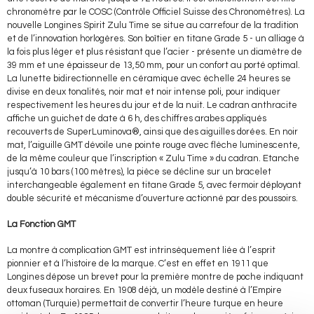
chronomètre par le COSC (Contrôle Officiel Suisse des Chronomètres). La
nouvelle Longines Spirit Zulu Time se situe au carrefour de la tradition
et de l’innovation horlogères. Son boîtier en titane Grade 5 - un alliage à
la fois plus léger et plus résistant que l’acier - présente un diamètre de
39 mm et une épaisseur de 13,50 mm, pour un confort au porté optimal.
La lunette bidirectionnelle en céramique avec échelle 24 heures se
divise en deux tonalités, noir mat et noir intense poli, pour indiquer
respectivement les heures du jour et de la nuit. Le cadran anthracite
affiche un guichet de date à 6 h, des chiffres arabes appliqués
recouverts de SuperLuminova®, ainsi que des aiguilles dorées. En noir
mat, l’aiguille GMT dévoile une pointe rouge avec flèche luminescente,
de la même couleur que l’inscription « Zulu Time » du cadran. Etanche
jusqu’à 10 bars (100 mètres), la pièce se décline sur un bracelet
interchangeable également en titane Grade 5, avec fermoir déployant
double sécurité et mécanisme d’ouverture actionné par des poussoirs.
La Fonction GMT
La montre à complication GMT est intrinsèquement liée à l’esprit
pionnier et à l’histoire de la marque. C’est en effet en 1911 que
Longines dépose un brevet pour la première montre de poche indiquant
deux fuseaux horaires. En 1908 déjà, un modèle destiné à l’Empire
ottoman (Turquie) permettait de convertir l’heure turque en heure