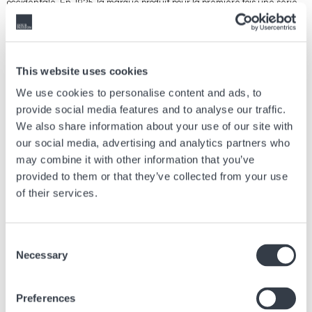
occidentale. En 1925, la marque produit pour la première fois une série
de montres-bracelets indiquant un second fuseau horaire. Une histoire
qui continue de s’écrire aujourd’hui, avec plusieurs modèles phares, tels
que la Longines Spirit Zulu Time, la Longines Master Collection GMT et
l’HydroConquest GMT.
This website uses cookies
We use cookies to personalise content and ads, to
provide social media features and to analyse our traffic.
Article précédent
We also share information about your use of our site with
our social media, advertising and analytics partners who
Bienvenue dans l’univers ultra-lumineux de SMASH
IT
may combine it with other information that you’ve
21 Juil, 2026
Marques
provided to them or that they’ve collected from your use
of their services.
Article suivant
Consent
La DS Action Diver 40.5mm : Approuvée par les
Necessary
Selection
plongeurs. Equipée de la nouvelle génération du DS
Concept
19 juin, 2025
Marques
Preferences