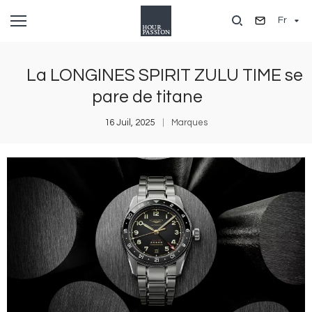
Aller
Fr
au
contenu
principal
La LONGINES SPIRIT ZULU TIME se
pare de titane
16 Juil, 2025
Marques
Image
I