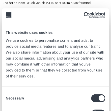
und hält einem Druck von bis zu 10 bar (100 m / 330 ft) stand.
Präzise, robust und mutig – die Multifort TV Big Date bringt Midos
historische Meisterschaft in der Uhrmacherkunst in einer dynamischen und
originellen neuen Ästhetik zum Ausdruck, die für moderne Stadtbewohner
entwickelt wurde.
This website uses cookies
We use cookies to personalise content and ads, to
provide social media features and to analyse our traffic.
Vorheriger Artikel
We also share information about your use of our site with
Willkommen im hyperhellen Universum von SMASH
our social media, advertising and analytics partners who
IT
may combine it with other information that you’ve
21 Juli, 2026
Marken
provided to them or that they’ve collected from your use
of their services.
Nächster Artikel
Consent
The Long-Awaited 38mm Khaki Field Murph is here !
Necessary
Selection
13 Febr., 2023
Marken