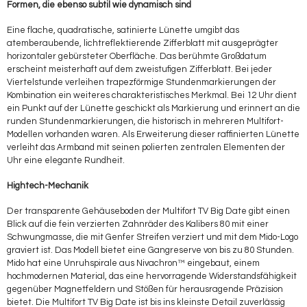
Formen, die ebenso subtil wie dynamisch sind
Eine flache, quadratische, satinierte Lünette umgibt das
atemberaubende, lichtreflektierende Zifferblatt mit ausgeprägter
horizontaler gebürsteter Oberfläche. Das berühmte Großdatum
erscheint meisterhaft auf dem zweistufigen Zifferblatt. Bei jeder
Viertelstunde verleihen trapezförmige Stundenmarkierungen der
Kombination ein weiteres charakteristisches Merkmal. Bei 12 Uhr dient
ein Punkt auf der Lünette geschickt als Markierung und erinnert an die
runden Stundenmarkierungen, die historisch in mehreren Multifort-
Modellen vorhanden waren. Als Erweiterung dieser raffinierten Lünette
verleiht das Armband mit seinen polierten zentralen Elementen der
Uhr eine elegante Rundheit.
Hightech-Mechanik
Der transparente Gehäuseboden der Multifort TV Big Date gibt einen
Blick auf die fein verzierten Zahnräder des Kalibers 80 mit einer
Schwungmasse, die mit Genfer Streifen verziert und mit dem Mido-Logo
graviert ist. Das Modell bietet eine Gangreserve von bis zu 80 Stunden.
Mido hat eine Unruhspirale aus Nivachron™ eingebaut, einem
hochmodernen Material, das eine hervorragende Widerstandsfähigkeit
gegenüber Magnetfeldern und Stößen für herausragende Präzision
bietet. Die Multifort TV Big Date ist bis ins kleinste Detail zuverlässig