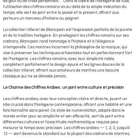
de goût ou de choix personnels…
Dans le cadre de l'horlogerie de luxe,
l'utilisation des chiffres romains va au-delà de la simple indication du
temps; elle sert de pont entre le passé et le présent, offrant aux
porteurs un morceau d'histoire au poignet.
La collection Villeret de Blancpain est l'expression parfaite de la pureté
et de la tradition horlogère. En privilégiant les chiffres romains sur ses
cadrans, Blancpain rend hommage à l'histoire et à l'élégance
intemporelle. Ces montres incarnent la philosophie de la marque, qui
vise à préserver les techniques artisanales tout en perfectionnant l'art
de l'horlogerie. Les chiffres romains, avec leur simplicité noble,
complètent parfaitement le design épuré et les lignes douces de la
collection Villeret, offrant aux amateurs de montres une beauté
classique qui ne se démode jamais.
Le Charme des Chiffres Arabes
: u
n
p
ont entre
c
ulture et
p
récision
Les chiffres arabes, avec leur conception claire et directe, jouent un
rôle crucial dans l'horlogerie contemporaine, offrant une lisibilité et une
fonctionnalité sans pareil. Ce style de numérotation, adopté dans le
monde entier pour sa simplicité et son efficacité, sert de pont entre
différentes cultures et l'exactitude mathématique requise pour
mesurer le temps avec précision. Les chiffres arabes — 1, 2, 3, jusqu'à
12 — sont devenus le standard sur la plupart des cadrans de montres,