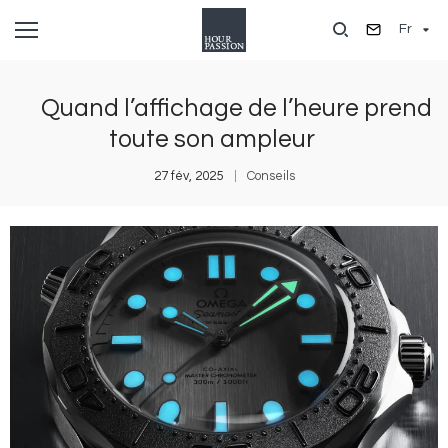
Aller
Fr
au
contenu
principal
Quand l’affichage de l’heure prend
toute son ampleur
27 fév, 2025
Conseils
Image
I