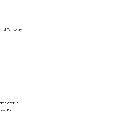
t
tral Parkway
compléter le
tacter.