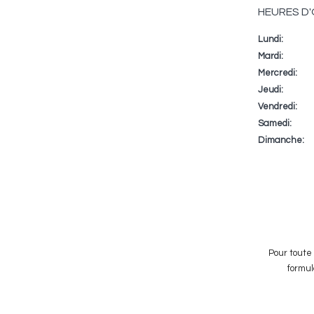
HEURES D
Lundi:
Jour
Plage
Commenta
horaire
Mardi:
Mercredi:
Jeudi:
Vendredi:
Samedi:
Dimanche:
Pour toute 
formul