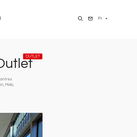
Fr
l
OUTLET
utlet
montres
n, Mido,
Image