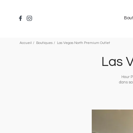
Aller
au
contenu
Bou
principal
Accueil
Boutiques
Las Vegas North Premium Outlet
Las 
Hour P
dans sa
Image