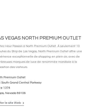
AS VEGAS NORTH PREMIUM OUTLET
itez Hour Passion à North Premium Outlet. À seulement 10
utes du Strip de Las Vegas, North Premium Outlet offre une
érience exceptionnelle de shopping en plein air, avec de
breuses marques de luxe de renommée mondiale à la
position des visiteurs.
th Premium Outlet
 South Grand Central Parkway
te 1374
gas, Nevada 89106
iter le site Web