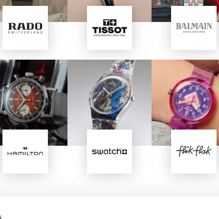
Image
Image
Image
Image
Image
Image
s