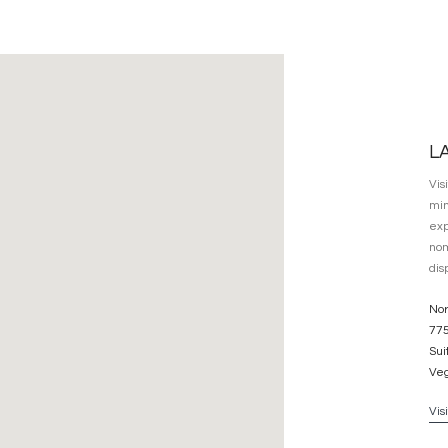
L
Vis
min
exp
nom
dis
Nor
775
Sui
Ve
Vis