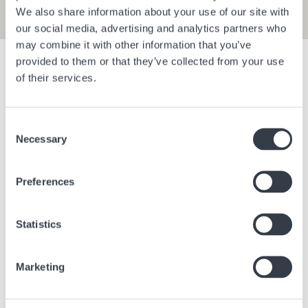
We also share information about your use of our site with
our social media, advertising and analytics partners who
may combine it with other information that you’ve
provided to them or that they’ve collected from your use
Afficher les filtres
of their services.
Aéroport de Berlin Brandenburg E1
Aéroport d
Consent
Necessary
Selection
Berlin
Allemagne
Berlin
All
Preferences
Statistics
Marketing