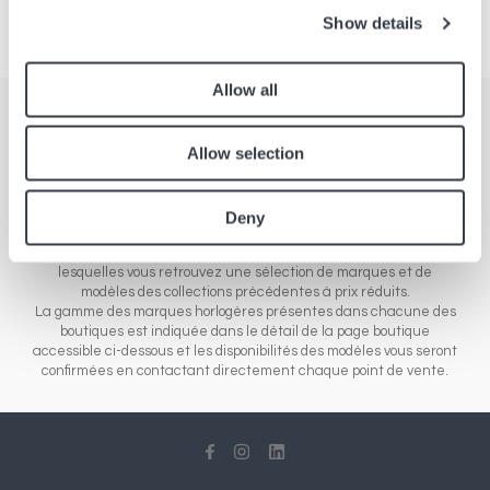
Show details
Allow all
Boutiques
Allow selection
Retrouvez l'ensemble de nos points de ventes en Europe, Asie ou
Amérique du Nord. Notre réseau de boutiques est présent sous
différents formats de magasins : boutiques d'aéroports qui
Deny
revendent les nouveautés des marques de l'entrée de gamme à
la gamme luxe de montres et bijoux, ou boutiques "outlet", dans
lesquelles vous retrouvez une sélection de marques et de
modèles des collections précédentes à prix réduits.
La gamme des marques horlogères présentes dans chacune des
boutiques est indiquée dans le détail de la page boutique
accessible ci-dessous et les disponibilités des modèles vous seront
confirmées en contactant directement chaque point de vente.