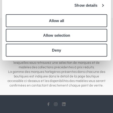
Show details
Allow all
Boutiques
Allow selection
Retrouvez l'ensemble de nos points de ventes en Europe, Asie ou
Amérique du Nord. Notre réseau de boutiques est présent sous
différents formats de magasins : boutiques d'aéroports qui
Deny
revendent les nouveautés des marques de l'entrée de gamme à
la gamme luxe de montres et bijoux, ou boutiques "outlet", dans
lesquelles vous retrouvez une sélection de marques et de
modèles des collections précédentes à prix réduits.
La gamme des marques horlogères présentes dans chacune des
boutiques est indiquée dans le détail de la page boutique
accessible ci-dessous et les disponibilités des modèles vous seront
confirmées en contactant directement chaque point de vente.