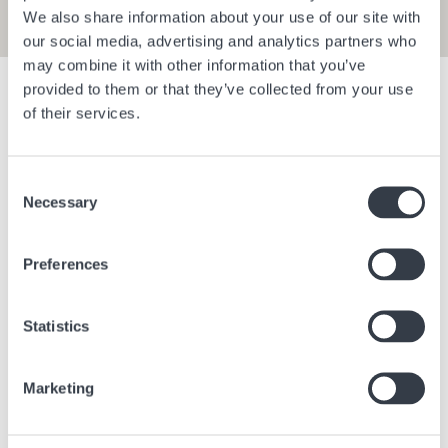
We also share information about your use of our site with
our social media, advertising and analytics partners who
may combine it with other information that you’ve
provided to them or that they’ve collected from your use
Afficher les filtres
of their services.
Aéroport de Berlin Brandenburg E1
Aéroport d
Consent
Necessary
Selection
Berlin
Allemagne
Berlin
All
Preferences
Statistics
Marketing