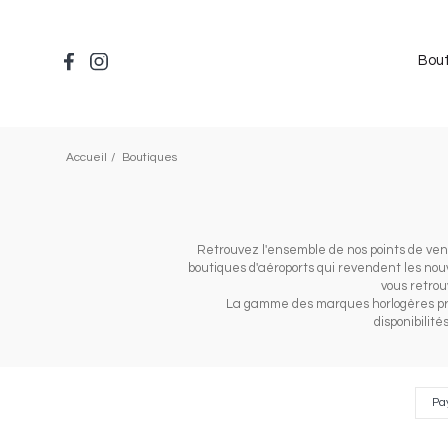
Aller
au
contenu
Bou
principal
Accueil
Boutiques
Retrouvez l'ensemble de nos points de ven
boutiques d'aéroports qui revendent les no
vous retrou
La gamme des marques horlogères prés
disponibilit
Composants
Pays
Pa