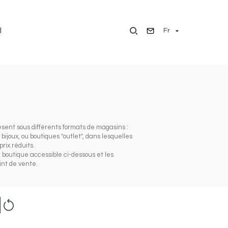
Fr
l
sent sous différents formats de magasins :
oux, ou boutiques "outlet", dans lesquelles
rix réduits.
boutique accessible ci-dessous et les
int de vente.
Reset