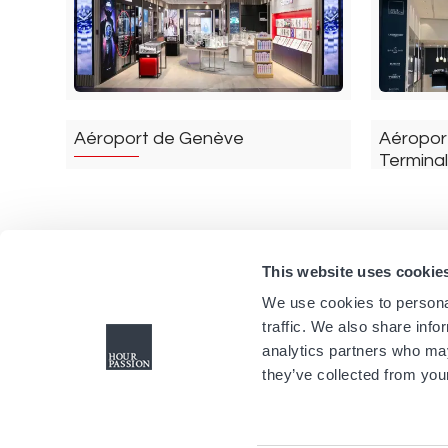
Aéroport de Genève
Aéropor
Termina
Genève
Suisse
Milan
This website uses cookie
We use cookies to personal
traffic. We also share info
analytics partners who may
they’ve collected from your
Aéroport de Paris Orly 3
Aéroport