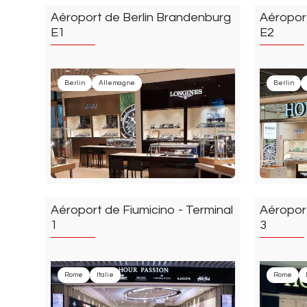
Aéroport de Berlin Brandenburg
Aéropor
E1
E2
Berlin
Allemagne
Berlin
Aéroport de Fiumicino - Terminal
Aéroport
1
3
Rome
Italie
Rome