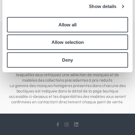
Show details
Allow all
Boutiques
Allow selection
Retrouvez l'ensemble de nos points de ventes en Europe, Asie ou
Amérique du Nord. Notre réseau de boutiques est présent sous
différents formats de magasins : boutiques d'aéroports qui
Deny
revendent les nouveautés des marques de l'entrée de gamme à
la gamme luxe de montres et bijoux, ou boutiques "outlet", dans
lesquelles vous retrouvez une sélection de marques et de
modèles des collections précédentes à prix réduits.
La gamme des marques horlogères présentes dans chacune des
boutiques est indiquée dans le détail de la page boutique
accessible ci-dessous et les disponibilités des modèles vous seront
confirmées en contactant directement chaque point de vente.