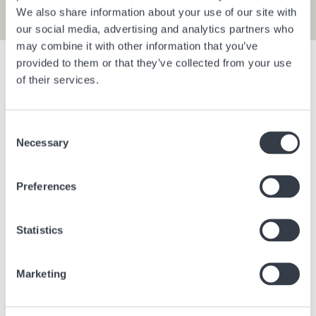
We also share information about your use of our site with
our social media, advertising and analytics partners who
may combine it with other information that you’ve
provided to them or that they’ve collected from your use
Afficher les filtres
of their services.
Aéroport de Berlin Brandenburg E1
Aéroport d
Consent
Necessary
Selection
Berlin
Allemagne
Berlin
All
Preferences
Statistics
Marketing