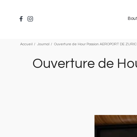
Aller
au
contenu
Bou
principal
Accueil
Journal
Ouverture de Hour Passion AEROPORT DE ZURICH
Ouverture de H
Image