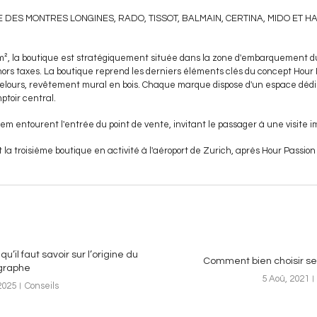
DES MONTRES LONGINES, RADO, TISSOT, BALMAIN, CERTINA, MIDO ET HA
 m², la boutique est stratégiquement située dans la zone d'embarquement d
hors taxes. La boutique reprend les derniers éléments clés du concept Hour Pa
velours, revêtement mural en bois. Chaque marque dispose d'un espace dédié
ptoir central.
m entourent l'entrée du point de vente, invitant le passager à une visite im
 la troisième boutique en activité à l'aéroport de Zurich, après Hour Passion
qu’il faut savoir sur l’origine du
Comment bien choisir ses
graphe
5 Aoû, 2021
2025
Conseils