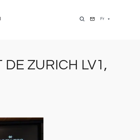
Fr
l
 DE ZURICH LV1,
Image