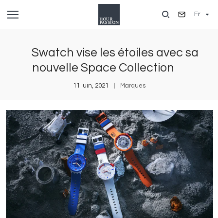
Aller
Fr
au
contenu
principal
Swatch vise les étoiles avec sa
nouvelle Space Collection
11 juin, 2021
Marques
Image
I