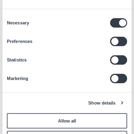
Article précédent
Consent
Tissot Seastar 2000 Professional : cinq nouvelles
Necessary
éditions sous le signe de la performance
Selection
23 juin, 2026
Actualités
Preferences
Article suivant
Statistics
Ouverture d'une boutique à Hyundai Premium
Outlets Space 1 Namyangju en Corée du Sud
16 nov, 2020
Actualités
Marketing
Show details
Articles similaires
Allow all
Retrouvez les autres articles du journal en lien avec l’article ci dessus.