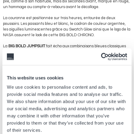
pile, comme à son habitude, mais dix secondes avant, marqué en rouge,
un hommage au compte-à-rebours avant le décollage.
La couronne est positionnée sur trois heures, entourée de deux
poussoirs. Les passants bleu et blanc, le cadran de couleur argentée,
les aiguilles luminescentes grâce au Swatch Glow ainsi que le logo de la
NASA assurent le look de cette BIG BOLD CHRONO.
La
BIG BOLD JUMPSUIT
fait écho aux combinaisons bleues classiques
que les astronautes portent pour les conférences de presse ou lorsqu’ils
travaillent dans les locaux de la NASA.
La montre bleue comprend un boîtier de 47 mm de diamètre en
biocéramique ainsi qu’un verre en plastique biosourcé. La couronne est
positionnée sur deux heures, tandis que les passants blancs, les
This website uses cookies
aiguilles avec Swatch Glow et le logo de la NASA viennent parfaire le
design de ce modèle.
We use cookies to personalise content and ads, to
provide social media features and to analyse our traffic.
Pour clôturer la Space Collection de Swatch, on compte aussi
TAKE ME
We also share information about your use of our site with
TO THE MOON
, une GENT arborant un boîtier transparent, ainsi que
our social media, advertising and analytics partners who
SPACE RAGE
, un modèle NEW GENT avec un cadran argenté à effet
miroir.
may combine it with other information that you’ve
provided to them or that they’ve collected from your use
of their services.