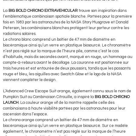
La
BIG BOLD CHRONO EXTRAVEHICULAR
trouve son inspiration dans
l’emblématique combinaison spatiale blanche. Portées pour la première
fois en 1983 par les astronautes de la NASA Story Musgrave et Donald
Peterson, les combinaisons blanches protègent leur porteur contre les
radiations solaires.
Le chrono blanc comprend un boîtier de 47 mm de diamètre en
biocéramique ainsi qu’un verre en plastique biosourcé. Le chronomètre
n’est pas réglé sur la marque de l’heure pile, comme c’est le cas
d’habitude, mais dix secondes avant, marqué en rouge, un hommage au
compte-à-rebours avant le décollage. La couronne est positionnée sur
trois heures et est entourée de deux poussoirs, tandis que les passants
rouge et bleu, les aiguilles avec Swatch Glow et le logo de la NASA
viennent compléter le design.
L’Advanced Crew Escape Suit orange, également connu sous le nom de
Pumpkin Suit ou Combinaison Citrouille, a inspiré la
BIG BOLD CHRONO
LAUNCH
. La couleur orange vif de la montre rappelle celle des
combinaisons à haute visibilité portées par les astronautes pour leur
ascension dans l’espace.
Le chrono orange comprend un boîtier de 47 mm de diamètre en
biocéramique ainsi qu’un verre en plastique biosourcé. Sur ce modèle
également, le chronomètre n’est pas réglé sur la marque de l’heure