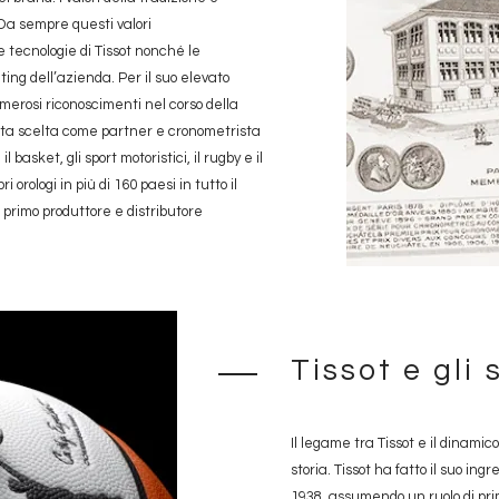
 Da sempre questi valori
le tecnologie di Tissot nonché le
ting dell’azienda. Per il suo elevato
numerosi riconoscimenti nel corso della
 stata scelta come partner e cronometrista
l basket, gli sport motoristici, il rugby e il
ri orologi in più di 160 paesi in tutto il
primo produttore e distributore
Tissot e gli 
Il legame tra Tissot e il dinamic
storia. Tissot ha fatto il suo in
1938, assumendo un ruolo di pr