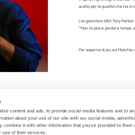
scelta per le qualità che ha in
L'ex giocatore NBA Tony Parker 
""Non mi piace perdere tempo, e
Per saperne di più sul Marchio, 
s
Navigation
Menu
ise content and ads, to provide social media features and to an
Home
Newsletter dei negozi
rmation about your use of our site with our social media, advertis
Boutique
Informazioni Legali
principale
footer
 combine it with other information that you’ve provided to them o
 use of their services.
Marchi
Condizioni d'uso