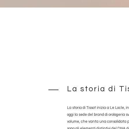
Immagine
La storia di T
La storia di Tissot inizia a Le Locle, 
oggi la sede del brand di orologeria s
volume, che vanta una consolidata 
sono gli elementi distintivi del DNA de