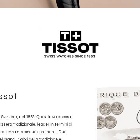
issot
in Svizzera, nel 1853. Qui si trova ancora
vizzera tradizionale, leader in termini di
presenza nei cinque continenti. Due
l brand: i valori della tradizione e