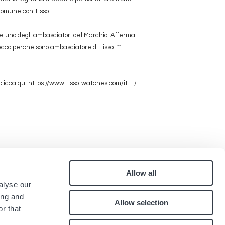
 comune con Tissot.
è uno degli ambasciatori del Marchio. Afferma:
cco perché sono ambasciatore di Tissot.""
clicca qui
https://www.tissotwatches.com/it-it/
Allow all
Pied
alyse our
Contatti
ing and
Allow selection
Lavora con noi
de
r that
.