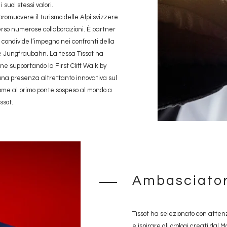
suoi stessi valori.
 promuovere il turismo delle Alpi svizzere
erso numerose collaborazioni. È partner
 condivide l’impegno nei confronti della
vie Jungfraubahn. La tessa Tissot ha
ne supportando la First Cliff Walk by
 una presenza altrettanto innovativa sul
 nome al primo ponte sospeso al mondo a
ssot.
Ambasciator
Tissot ha selezionato con atten
e ispirare gli orologi creati da