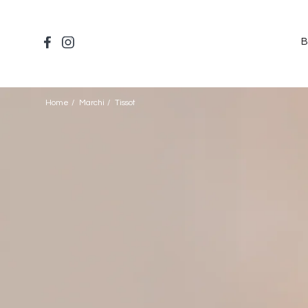
Salta
al
contenuto
B
principale
Home
Marchi
Tissot