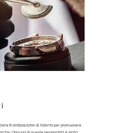
i
zione 8 ambasciatori di talento per promuovere
l Marchio. Ognuna di queste personalità è stata