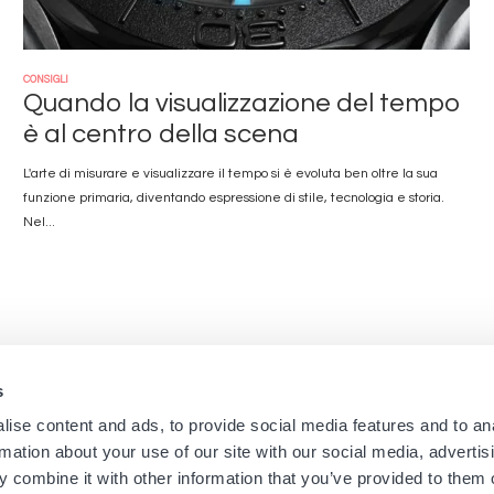
CONSIGLI
Quando la visualizzazione del tempo
è al centro della scena
L'arte di misurare e visualizzare il tempo si è evoluta ben oltre la sua
funzione primaria, diventando espressione di stile, tecnologia e storia.
Nel...
s
Navigation
Menu
ise content and ads, to provide social media features and to an
Home
Newsletter dei negozi
rmation about your use of our site with our social media, advertis
Boutique
Informazioni Legali
principale
footer
 combine it with other information that you’ve provided to them o