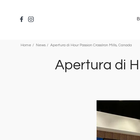
Salta
al
contenuto
B
principale
Home
News
Apertura di Hour Passion CrossIron Mills, Canada
Apertura di H
Immagine