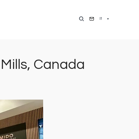
It
 Mills, Canada
Immagine