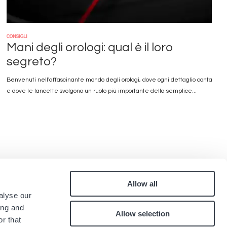
CONSIGLI
Mani degli orologi: qual è il loro
segreto?
Benvenuti nell'affascinante mondo degli orologi, dove ogni dettaglio conta
e dove le lancette svolgono un ruolo più importante della semplice...
Allow all
Pied
alyse our
Contatti
ing and
Allow selection
Lavora con noi
de
r that