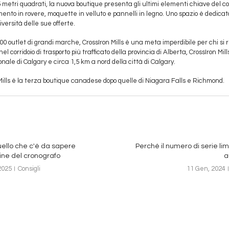
5 metri quadrati, la nuova boutique presenta gli ultimi elementi chiave del c
imento in rovere, moquette in velluto e pannelli in legno. Uno spazio è dedica
iversità delle sue offerte.
00 outlet di grandi marche, CrossIron Mills è una meta imperdibile per chi si 
el corridoio di trasporto più trafficato della provincia di Alberta, CrossIron Mill
onale di Calgary e circa 1,5 km a nord della città di Calgary.
Mills è la terza boutique canadese dopo quelle di Niagara Falls e Richmond.
uello che c'è da sapere
Perché il numero di serie lim
gine del cronografo
a
2025
Consigli
11 Gen, 2024