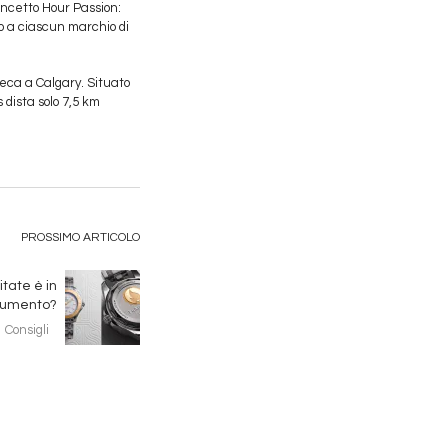
oncetto Hour Passion:
to a ciascun marchio di
reca a Calgary. Situato
s dista solo 7,5 km
PROSSIMO ARTICOLO
itate è in
umento?
Consigli