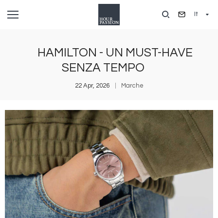
Salta
It
al
contenuto
principale
HAMILTON - UN MUST-HAVE
SENZA TEMPO
22 Apr, 2026
Marche
Immagine
I