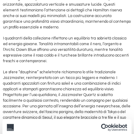
orizzontale, spazzolatura verticale e smussature lucide. Questi
elementi testimoniano l’attenzione ai dettagli che Hamilton riserva
anche ai suoi modelli più minimalisti. La costruzione accurata
garantisce una profondità visiva straordinaria, mantenendo al contempo
un profilo essenziale e moderno.
I quadranti della collezione riflettono un equilibrio tra sobrietà classica
ed energia giovane. Tonalità intramontabili come il nero, l’argento e
l’Arctic Dawn Blue offrono una versatilità duratura, mentre tonalità
espressive come il rosa caldo e il turchese brillante introducono accenti
freschi e contemporanei.
Le sfere “dauphine” scheletrate richiamano lo stile tradizionale
Jazzmaster, reinterpretato con un tocco più leggero e moderno. I
quadranti spazzolati con finitura soleil e una combinazione di indici
applicati e stampati garantiscono chiarezza ed equilibrio visivo.
Progettato per l’uso quotidiano, il Jazzmaster Quartz si adatta
facilmente a qualsiasi contesto, rendendolo un compagno per qualsiasi
occasione. Per una giornata all’insegna dell’energia newyorchese, delle
avventure svizzere, del fascino parigino, della modernità di Tokyo o del
carattere dinamico di Seoul, il suo elegante bracciale a tre file e il suo
design versatile si adattano facilmente a tutte le esigenze. Perfetto da
abbinare sia all’abbigliamento elegante quotidiano sia a look casual da