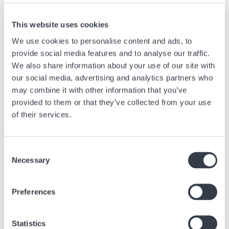
weekend fuori porta, l’orologio è pronto per ogni destinazione e
occasione.
This website uses cookies
Animato da un movimento al quarzo, il Jazzmaster Quartz offre una
misurazione precisa del tempo con una facilità d’uso senza pari.
We use cookies to personalise content and ads, to
Rappresenta un invito al mondo del design e del know-how orologiero
provide social media features and to analyse our traffic.
Hamilton, dove l’eleganza è concepita in modo consapevole, accessibile
We also share information about your use of our site with
e duraturo.
our social media, advertising and analytics partners who
may combine it with other information that you’ve
provided to them or that they’ve collected from your use
Prossimo articolo
of their services.
Rado Captain Cook High-Tech Ceramic Chronograph
Consent
15 Lug, 2026
Marche
Necessary
Selection
Preferences
Articoli simili
Statistics