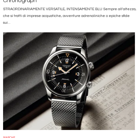
Chronograph
STRAORDINARIAMENTE VERSATILE, INTENSAMENTE BLU Sempre all’altezza,
che si tratti di imprese acquatiche, avventure adrenaliniche o epiche sfide
sui...
Immagine
MARCHE