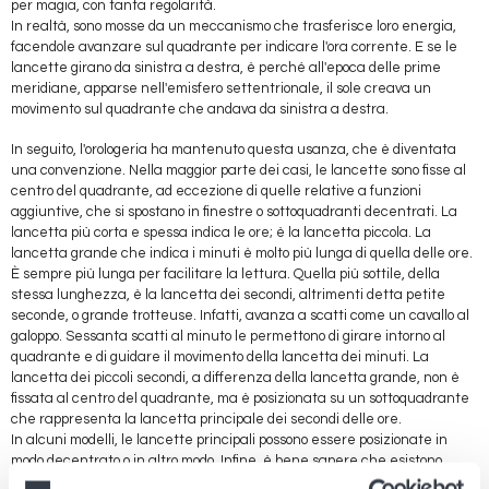
per magia, con tanta regolarità.
In realtà, sono mosse da un meccanismo che trasferisce loro energia,
facendole avanzare sul quadrante per indicare l'ora corrente. E se le
lancette girano da sinistra a destra, è perché all'epoca delle prime
meridiane, apparse nell'emisfero settentrionale, il sole creava un
movimento sul quadrante che andava da sinistra a destra.
In seguito, l'orologeria ha mantenuto questa usanza, che è diventata
una convenzione. Nella maggior parte dei casi, le lancette sono fisse al
centro del quadrante, ad eccezione di quelle relative a funzioni
aggiuntive, che si spostano in finestre o sottoquadranti decentrati. La
lancetta più corta e spessa indica le ore; è la lancetta piccola. La
lancetta grande che indica i minuti è molto più lunga di quella delle ore.
È sempre più lunga per facilitare la lettura. Quella più sottile, della
stessa lunghezza, è la lancetta dei secondi, altrimenti detta petite
seconde, o grande trotteuse. Infatti, avanza a scatti come un cavallo al
galoppo. Sessanta scatti al minuto le permettono di girare intorno al
quadrante e di guidare il movimento della lancetta dei minuti. La
lancetta dei piccoli secondi, a differenza della lancetta grande, non è
fissata al centro del quadrante, ma è posizionata su un sottoquadrante
che rappresenta la lancetta principale dei secondi delle ore.
In alcuni modelli, le lancette principali possono essere posizionate in
modo decentrato o in altro modo. Infine, è bene sapere che esistono
innumerevoli tipi di lancette dell'orologio: a bastone, a cuore o addirittura