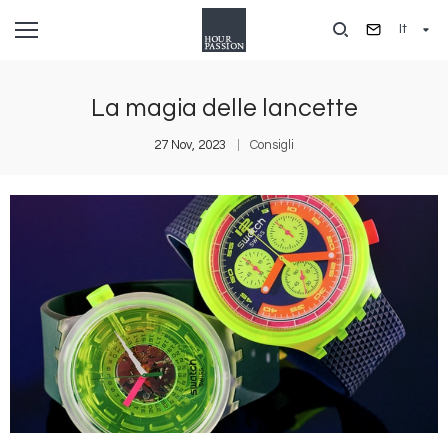
Salta
It
al
contenuto
principale
La magia delle lancette
27 Nov, 2023
Consigli
Immagine
I