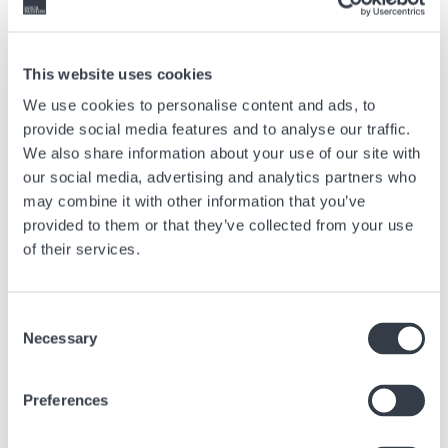
a cerchio. Questo è ciò che fanno gli orologiai, che ancora oggi inventano
sempre nuovi modi tecnici o poetici per indicare l'ora.
This website uses cookies
We use cookies to personalise content and ads, to
Articolo precedente
provide social media features and to analyse our traffic.
We also share information about your use of our site with
Tutto quello che c'è da sapere sull'origine del
cronografo
our social media, advertising and analytics partners who
may combine it with other information that you’ve
28 Mar, 2025
Consigli
provided to them or that they’ve collected from your use
of their services.
Prossimo articolo
Consent
Understanding watch complications
Necessary
Selection
20 Mar, 2020
Consigli
Preferences