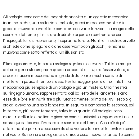
Gli orologiai sono come dei maghi: danno vita a un oggetto meccanico
inanimato che, una volta riassemblato, quasi miracolosamente è in
grado di muovere lancette e contatori con varie funzioni. La magia dello
scorrere del tempo, il mistero di ciò che ci porta a confrontarci con
l'inspiegabile, lo straordinario, il soprannaturale. Mentre il nostro cervello
si chiede come spiegare ciò che osserviamo con gli occhi, le mani si
muovono come sotto l'effetto di un illusionista.
Etimologicamente, la parola orologio significa osservare. Tutta la magia
dell'orologeria sta proprio in questa capacità di stupire l'osservatore, di
creare illusioni meccaniche in grado di deliziare i nostri sensi e di
mettere in pausa il tempo stesso. Per la maggior parte di noi, infatti, la
meccanica più semplice di un orologio è già un mistero. Una finestra
sull'ingegno umano, rappresentata dal balletto delle lancette, siano
esse due (ore e minuti), tre o più. Storicamente, prima del XVII secolo, gli
orologi avevano una sola lancetta. In seguito è comparsa la seconda, poi
la terza e, più recentemente, talvolta la quarta. Gli orologiai sono
maestri dell'arte cinetica e giocano come illusionisti a ingannare i nostri
sensi, quasi sfidando l'inesorabile scorrere del tempo. Cosa c'è di più
affascinante per un appassionato che vedere le lancette levitare come
nel vuoto. Se non si è orologiai, ci si chiede cosa muova le lancette come