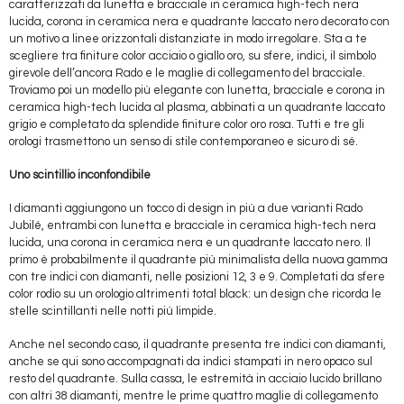
caratterizzati da lunetta e bracciale in ceramica high-tech nera
lucida, corona in ceramica nera e quadrante laccato nero decorato con
un motivo a linee orizzontali distanziate in modo irregolare. Sta a te
scegliere tra finiture color acciaio o giallo oro, su sfere, indici, il simbolo
girevole dell’ancora Rado e le maglie di collegamento del bracciale.
Troviamo poi un modello più elegante con lunetta, bracciale e corona in
ceramica high-tech lucida al plasma, abbinati a un quadrante laccato
grigio e completato da splendide finiture color oro rosa. Tutti e tre gli
orologi trasmettono un senso di stile contemporaneo e sicuro di sé.
Uno scintillio inconfondibile
I diamanti aggiungono un tocco di design in più a due varianti Rado
Jubilé, entrambi con lunetta e bracciale in ceramica high-tech nera
lucida, una corona in ceramica nera e un quadrante laccato nero. Il
primo è probabilmente il quadrante più minimalista della nuova gamma
con tre indici con diamanti, nelle posizioni 12, 3 e 9. Completati da sfere
color rodio su un orologio altrimenti total black: un design che ricorda le
stelle scintillanti nelle notti più limpide.
Anche nel secondo caso, il quadrante presenta tre indici con diamanti,
anche se qui sono accompagnati da indici stampati in nero opaco sul
resto del quadrante. Sulla cassa, le estremità in acciaio lucido brillano
con altri 38 diamanti, mentre le prime quattro maglie di collegamento