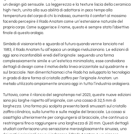
un design già sensuale. La leggerezza e la texture liscia della ceramica
high-tech, unita alla sua abilità di adattarsi in poco tempo alla
temperatura del corpo di chi lo indossa, aumenta il comfort al massimo
facendo percepire il Rado Anatom come un’estensione naturale del
proprio corpo. Come suggerisce il nome, questo è sempre stato l’obiettivo
finale di questo orologio.
Simbolo di visionarietà e sguardo al futuro quando venne lanciato nel
1983, il Rado Anatom fu all’epoca un orologio rivoluzionario. Le edizioni di
oggi sono inconfondibili eredi dell’originale: seguendo una forma
complessivamente simile e un’estetica minimalista, esse condividono
dettagli di design come il motivo della linea orizzontale sul quadrante e
sul bracciale. Non dimentichiamoci che Rado ha sviluppato la tecnologia
in grado di dare forma al cristallo zaffiro per l’originale Anatom: un
metodo utilizzato ampiamente ancora oggi in tutta l’industria orologiera.
Tuttavia, come il rilancio del segnatempo nel 2023, queste nuove edizioni
sono più larghe rispetto all’originale, con una cassa di 32,5 mm di
larghezza. Una forma più scolpita presenta bordi smussati sul cristallo
zaffiro cilindrico, sulla lunetta e sulle maglie del bracciale. La cassa si
assottiglia ulteriormente per congiungersi al bracciale, che continua a
restringersi fino a raggiungere una larghezza di 20 mm. Questi dettagli
studiati conferiscono una sensazione meravigliosamente sinuosa, uno