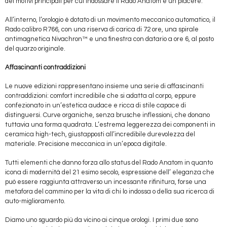
dei motivi principali per cui indossare il Rado Anatom è un piacere.
All’interno, l’orologio è dotato di un movimento meccanico automatico, il
Rado calibro R766, con una riserva di carica di 72 ore, una spirale
antimagnetica Nivachron™ e una finestra con datario a ore 6, al posto
del quarzo originale.
Affascinanti contraddizioni
Le nuove edizioni rappresentano insieme una serie di affascinanti
contraddizioni: comfort incredibile che si adatta al corpo, eppure
confezionato in un’estetica audace e ricca di stile capace di
distinguersi. Curve organiche, senza brusche inflessioni, che donano
tuttavia una forma quadrata. L’estrema leggerezza dei componenti in
ceramica high-tech, giustapposti all’incredibile durevolezza del
materiale. Precisione meccanica in un’epoca digitale.
Tutti elementi che danno forza allo status del Rado Anatom in quanto
icona di modernità del 21 esimo secolo, espressione dell’ eleganza che
può essere raggiunta attraverso un incessante rifinitura, forse una
metafora del cammino per la vita di chi lo indossa o della sua ricerca di
auto-miglioramento.
Diamo uno sguardo più da vicino ai cinque orologi. I primi due sono