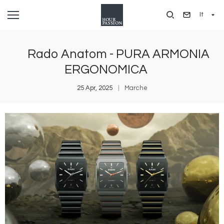
Salta
It
al
contenuto
principale
Rado Anatom - PURA ARMONIA
ERGONOMICA
25 Apr, 2025
Marche
Immagine
I