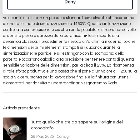
plastico miscelato con le polveri minerali, per consentire l'iniezione in
Deny
stampi di precisione a una pressione di circa 1.000 atmosfere. Una volta
raffreddati, i pezzi vengono rimossi dallo stampo principale e l’agente
veicolante disciolto in un processo standard con solvente chimico, prima
di una fase finale di sinterizzazione a 1450°C. Questa sinterizzazione
controllata con precisione è ciò che rende possibile lo straordinario livello
di densità piena e durezza della ceramica hi-tech rispetto alla
ceramica classica. Il procedimento rievoca un’alchimia moderna, poiché
le dimensioni dei primi elementi stampati si riducono durante la
sinterizzazione; le particelle si restringono con la scomparsa della
porosità e occorrono calcoli a alta precisione per tenere conto di questa
sensibile variazione delle dimensioni, pari a circa il 25%. La ricompensa
di tale sforzo produttivo è una cassa che si pone a un valore di 1.250 sulla
scala Vickers, pronta per la lavorazione finale e la finitura con utensili
diamantati, per dar vita a uno straordinario segnatempo Rado.
Articolo precedente
Tutto quello che c'è da sapere sull'origine del
cronografo
28 Mar, 2025
Consigli