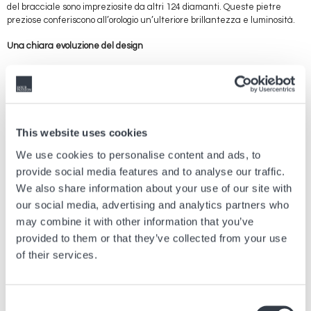
del bracciale sono impreziosite da altri 124 diamanti. Queste pietre
preziose conferiscono all’orologio un’ulteriore brillantezza e luminosità.
Una chiara evoluzione del design
Tutte e cinque le nuove edizioni sono singolari esempi della maestria
nella lavorazione dei materiali di Rado e di competenza in termini di
ergonomia. Tuttavia, insieme mostrano anche una chiara evoluzione del
design. La varietà dei modelli dimostra che c’è un Rado Anatom per una
vasta gamma di amanti di orologi, qualsiasi siano i loro gusti e
This website uses cookies
preferenze: un segno certo di un’icona moderna del design. E con
decenni di tradizione alle spalle, il Rado Anatom ha senza dubbio anche
We use cookies to personalise content and ads, to
un futuro allettante davanti a sé.
provide social media features and to analyse our traffic.
We also share information about your use of our site with
Perché la ceramica hi-tech? Perché offre una sensazione unica…
our social media, advertising and analytics partners who
Questo è esattamente ciò che gli orologi in ceramica high-tech di Rado
may combine it with other information that you’ve
rappresentano. Perciò diciamo "Feel it." Le antiche origini di questo
provided to them or that they’ve collected from your use
materiale rendono inevitabile la sua durevolezza, ma è grazie al know-
of their services.
how e all'esperienza del “Master of Materials” che esso è diventato
realtà. La ceramica high-tech è un composto meravigliosamente
leggero, allo stesso tempo magnificamente antigraffio.
Consent
Di per sé, avremmo già sufficienti motivi per amare questo materiale