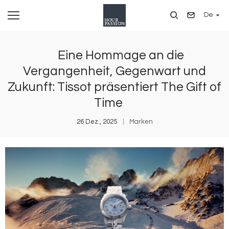
Direkt
De
zum
Inhalt
Eine Hommage an die
Vergangenheit, Gegenwart und
Zukunft: Tissot präsentiert The Gift of
Time
26 Dez., 2025
Marken
Bild
B