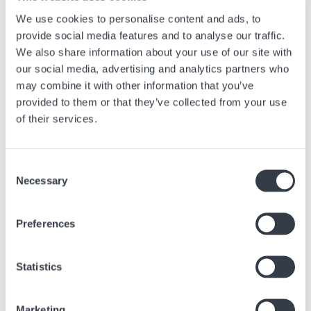
erweitert, die durch eine COSC-Zertifizierung für unübertroffene
We use cookies to personalise content and ads, to
Präzision sorgen. Die Tissot Classic Dream wird mit einem Swiss-Made-
provide social media features and to analyse our traffic.
Automatikwerk neu aufgelegt. Sie bietet ein außergewöhnliches Preis-
We also share information about your use of our site with
Leistungs-Verhältnis in ihrer Kategorie und setzt neue Maßstäbe in
ihrem Segment. Die unverkennbare Tissot PRX wird mit einem
our social media, advertising and analytics partners who
Titangehäuse und -armband neu interpretiert und vereint dabei
may combine it with other information that you’ve
Leichtigkeit und ein modernes, raffiniertes Design. Die Tissot PRC 100
provided to them or that they’ve collected from your use
Solar schließlich steht für Spitzentechnologie und eine nahtlose
Verbindung von modernem Design, Autonomie und Stil. Sie nutzt die
of their services.
Lightmaster-Solar-Technologie, um natürliches und künstliches Licht
einzufangen und ein Schweizer Quarzwerk bis zu 14 Monate lang im
Dunkeln anzutreiben.
Consent
Mit The Gift of Time hebt Tissot nicht nur die eigene Bedeutung hervor,
Necessary
Selection
sondern zelebriert auch die Kraft einer Geste, um uns daran zu
erinnern, dass alles mit einem Geschenk beginnt.
Preferences
Vorheriger Artikel
Statistics
Willkommen im hyperhellen Universum von SMASH
IT
Marketing