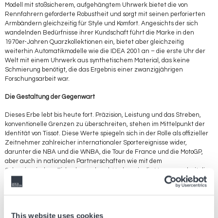
Modell mit stoßsicherem, aufgehängtem Uhrwerk bietet die von
Rennfahrern geforderte Robustheit und sorgt mit seinen perforierten
Armbändern gleichzeitig für Style und Komfort. Angesichts der sich
wandelnden Bedürfnisse ihrer Kundschaft führt die Marke in den
1970er-Jahren Quarzkollektionen ein, bietet aber gleichzeitig
weiterhin Automatikmodelle wie die IDEA 2001 an – die erste Uhr der
Welt mit einem Uhrwerk aus synthetischem Material, das keine
Schmierung benötigt, die das Ergebnis einer zwanzigjährigen
Forschungsarbeit war.
Die Gestaltung der Gegenwart
Dieses Erbe lebt bis heute fort. Präzision, Leistung und das Streben,
konventionelle Grenzen zu überschreiten, stehen im Mittelpunkt der
Identität von Tissot. Diese Werte spiegeln sich in der Rolle als offizieller
Zeitnehmer zahlreicher internationaler Sportereignisse wider,
darunter die NBA und die WNBA, die Tour de France und die MotoGP,
aber auch in nationalen Partnerschaften wie mit dem
Schweizerischen Eishockeyverband. Und so wie die Vergangenheit die
Gegenwart der Marke geprägt hat, setzt Tissot auch weiterhin auf
Innovation durch neue Kreationen, um die eigene unbeugsame
Beständigkeit widerzuspiegeln.
Die Tissot Ballade wird nun um raffinierte 30- und 39-mm-Editionen mit
This website uses cookies
strahlenden Sonnenschliff-Zifferblättern und geriffelten Lünetten