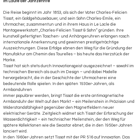
Im Laufe der Jahrzehnte
Die Reise beginnt im Jahr 1853, als sich der Vater Charles-Félicien
Tissot, ein Goldgehäusebauer, und sein Sohn Charles-Émile, ein
Uhrmacher, zusammentun und in ihrem Haus in Le Locle die
Montagewerkstatt „Charles-Félicien Tissot & Sohn“ gründen. Ihre
kunstvoll gefertigten Taschen- und Anhängeruhren erlangen rasch
internationale Anerkennung und gewinnen prestigeträchtige
Auszeichnungen. Diese Erfolge ebnen den Weg für die Gründung der
Manufaktur am Chemin des Tourelles – bis heute das Herzstück der
Marke.
Tissot hat sich stets durch Innovationsgeist ausgezeichnet – sowohl im
technischen Bereich als auch im Design – und dabei Modelle
hervorgebracht, die in der Geschichte der Uhrmacherei eine
bedeutende Rolle spielen. In den späten 1930er-Jahren, als
Armbanduhren
immer populärer werden, bringt Tissot die erste antimagnetische
Armbanduhr der Welt auf den Markt – ein Meilenstein in Präzision und
Widerstandsfähigkeit gegenüber den Magnetfeldern neuer
elektrischer Geräte. Zeitgleich widmet sich Tissot der Erforschung der
Wasserdichtigkeit – ein technischer Meilenstein, der den Weg für
spätere Kollektionen wie die Seastar ebnet, die in den 1950er-Jahren
lanciert wird.
In den 1960er-Jahren setzt Tissot mit der PR 516 auf Innovation. Das