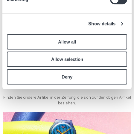
21 Juli, 2026
Marken
Nächster Artikel
Show details
Frische Töne, einzigartige Materialien, ein Modell -
Tissot PRX Sortimentserweiterungen 2024
Allow all
25 Okt., 2024
Marken
Allow selection
Deny
Ähnliche Artikel
Finden Sie andere Artikel in der Zeitung, die sich auf den obigen Artikel
beziehen.
Bild