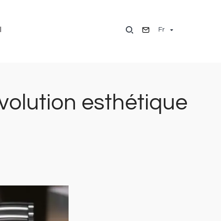
Fr
l
évolution esthétique
Image