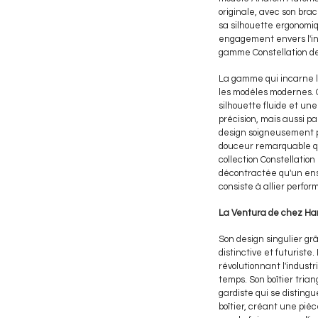
originale, avec son br
sa silhouette ergonomi
engagement envers l'inn
gamme Constellation 
La gamme qui incarne le
les modèles modernes. 
silhouette fluide et un
précision, mais aussi pa
design soigneusement pe
douceur remarquable qui
collection Constellatio
décontractée qu'un ens
consiste à allier perfor
La Ventura de chez Ha
Son design singulier grâ
distinctive et futurist
révolutionnant l'indust
temps. Son boîtier tria
gardiste qui se disting
boîtier, créant une piè