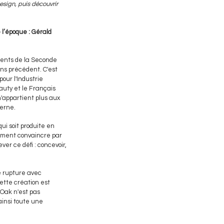
esign, puis découvrir
 l’époque : Gérald
ments de la Seconde
ns précédent. C'est
our l'Industrie
Bauty et le Français
n'appartient plus aux
derne.
ui soit produite en
lement convaincre par
ver ce défi : concevoir,
ne rupture avec
ette création est
 Oak n'est pas
ainsi toute une