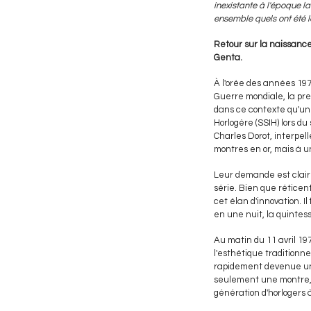
inexistante à l'époque la
ensemble quels ont été l
Retour sur la naissance
Genta.
À l'orée des années 19
Guerre mondiale, la pr
dans ce contexte qu'une
Horlogère (SSIH) lors du
Charles Dorot, interpel
montres en or, mais à u
Leur demande est claire
série. Bien que réticen
cet élan d'innovation. Il
en une nuit, la quintes
Au matin du 11 avril 197
l'esthétique traditionn
rapidement devenue une 
seulement une montre, ma
génération d'horlogers 