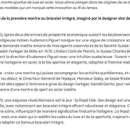
 montre sportive de luxe en acier. Nous allons plonger dans les origines de ce d
es modèles qui ont marqué cette innovation au fil du temps.
 de la première montre au bracelet intégré, imaginé par le designer star de
70, après deux décennies de prospérité économique suivant les bouleverse
estigieuse maison Audemars Piguet navigue sur une vague de croissance sa
 demande insolite émane de trois agents visionnaires de la Société Suisse p
 salon horloger de Bâle en 1970. L'Italien Carlo de Marchi, le Suisse Charles 
lent la direction d'Audemars Piguet avec une intuition audacieuse : l'avenir 
ne horlogerie en acier, à la fois sportive et élégante, adaptée à l'homme mo
 : créer une montre qui puisse accompagner les activités quotidiennes, et q
t au début, le Directeur Général de l'époque, Monsieur Golay, se laisse fina
 fait alors appel à l'éminence grise du design horloger, Gérald Genta, pour rele
sence d'une montre de sport en acier inédite.
0, une esquisse révolutionnaire voit le jour : la Royal Oak. Son design est u
elle, avec notamment son bracelet intégré offrant robustesse et élégance. C
icône, influençant de manière significative l'industrie horlogère. La Royal
is une vision qui a redéfini les codes du luxe et de la sportivité, inspirant 
à adopter ce fameux bracelet intégré.