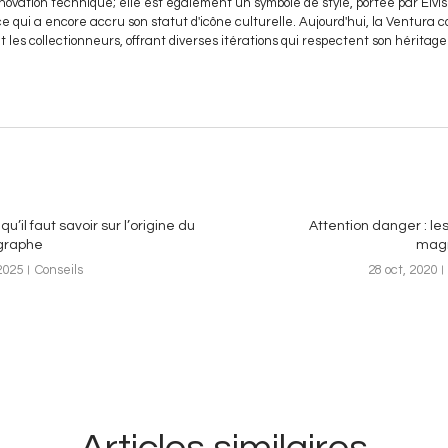
novation technique; elle est également un symbole de style, portée par Elvis 
e qui a encore accru son statut d'icône culturelle. Aujourd'hui, la Ventura c
 les collectionneurs, offrant diverses itérations qui respectent son héritag
qu’il faut savoir sur l’origine du
Attention danger : l
graphe
mag
2025
Conseils
28 oct, 2020