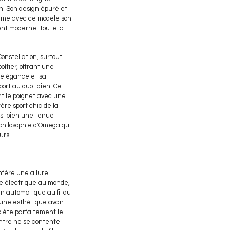
h. Son design épuré et
irme avec ce modèle son
ent moderne. Toute la
onstellation, surtout
îtier, offrant une
n élégance et sa
 port au quotidien. Ce
nt le poignet avec une
re sport chic de la
ssi bien une tenue
philosophie d'Omega qui
urs.
onfère une allure
re électrique au monde,
en automatique au fil du
e une esthétique avant-
plète parfaitement le
ontre ne se contente