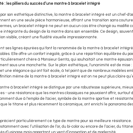
lité : les pilliers du succès d’une montre à bracelet intégré
 par son esthétique distinctive, la montre à bracelet intégré est un chef-d'
ionnent en une seule pièce harmonieuse, offrant une transition sans couture
termes, un bracelet intégré ne peut en aucun cas être changé ou modifié 
tie intégrante du design de la montre dans son ensemble. Ce design, souvent 
on visible, créant une fluidité visuelle impressionnante.
t ses lignes épurées qui font la renommée de la montre à bracelet intégré 
ables. Elle offre un confort inégalé, grâce à une répartition équilibrée du po
rticulièrement chère à Monsieur Genta, qui souhaitait une montre épousan
ément sous une manchette. Sur le plan esthétique, l'unanimité est de mise : 
et une élégance qui ont fait école, à tel point que de nombreux modèles e
finition même de la montre à bracelet intégré est on ne peut plus claire qu’
 montre à bracelet intégré se distingue par une robustesse supérieure, mieu
es - une résistance que les montres classiques ne pouvaient offrir, surtout d
amment due à l'emploi de l'acier, symbole de la montre sportive et résistant
s que le titane et plus récemment la céramique, ont enrichi le panorama de
pprécient particulièrement ce type de montre pour sa meilleure résistance.
tamment avec l’utilisation de l’or, du bi-color ou encore de l’acier, du tita
dés d’usinage mais apportant un vent d’innovation et de modernité.