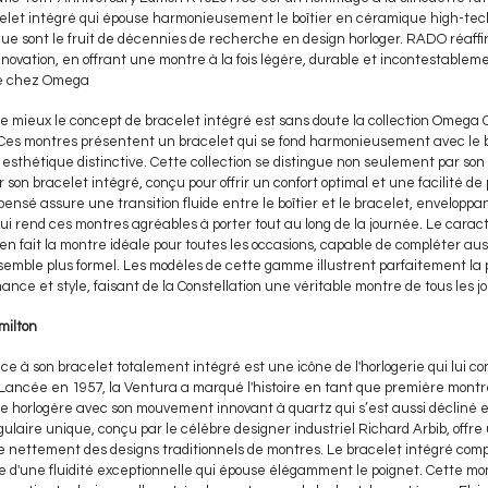
acelet intégré qui épouse harmonieusement le boîtier en céramique high-tec
que sont le fruit de décennies de recherche en design horloger. RADO réaff
ovation, en offrant une montre à la fois légère, durable et incontestablem
de chez Omega
 mieux le concept de bracelet intégré est sans doute la collection Omega C
Ces montres présentent un bracelet qui se fond harmonieusement avec le bo
e esthétique distinctive. Cette collection se distingue non seulement par so
r son bracelet intégré, conçu pour offrir un confort optimal et une facilité de
nsé assure une transition fluide entre le boîtier et le bracelet, enveloppa
 rend ces montres agréables à porter tout au long de la journée. Le caractè
n en fait la montre idéale pour toutes les occasions, capable de compléter au
emble plus formel. Les modèles de cette gamme illustrent parfaitement la 
mance et style, faisant de la Constellation une véritable montre de tous les jo
milton
ce à son bracelet totalement intégré est une icône de l'horlogerie qui lui c
e. Lancée en 1957, la Ventura a marqué l'histoire en tant que première mont
rie horlogère avec son mouvement innovant à quartz qui s’est aussi décliné 
ngulaire unique, conçu par le célèbre designer industriel Richard Arbib, offr
ue nettement des designs traditionnels de montres. Le bracelet intégré com
ce d'une fluidité exceptionnelle qui épouse élégamment le poignet. Cette m