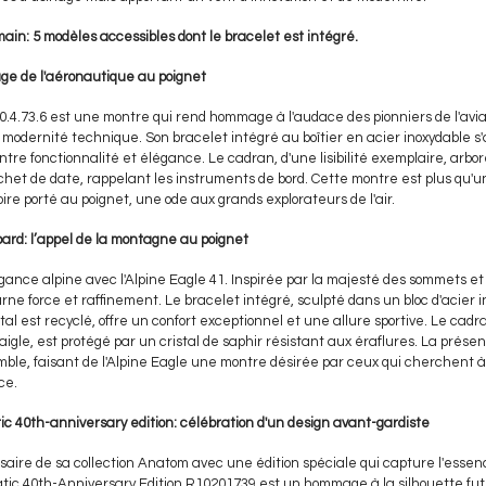
main: 5 modèles accessibles dont le bracelet est intégré.
tage de l'aéronautique au poignet
20.4.73.6 est une montre qui rend hommage à l'audace des pionniers de l'aviat
 modernité technique. Son bracelet intégré au boîtier en acier inoxydable s
ntre fonctionnalité et élégance. Le cadran, d'une lisibilité exemplaire, arbo
het de date, rappelant les instruments de bord. Cette montre est plus qu'u
ire porté au poignet, une ode aux grands explorateurs de l'air.
ard: l’appel de la montagne au poignet
gance alpine avec l'Alpine Eagle 41. Inspirée par la majesté des sommets et 
arne force et raffinement. Le bracelet intégré, sculpté dans un bloc d'acier
al est recyclé, offre un confort exceptionnel et une allure sportive. Le cadr
aigle, est protégé par un cristal de saphir résistant aux éraflures. La prése
ble, faisant de l'Alpine Eagle une montre désirée par ceux qui cherchent 
ce.
40th-anniversary edition: célébration d'un design avant-gardiste
aire de sa collection Anatom avec une édition spéciale qui capture l'essenc
c 40th-Anniversary Edition R10201739 est un hommage à la silhouette futur