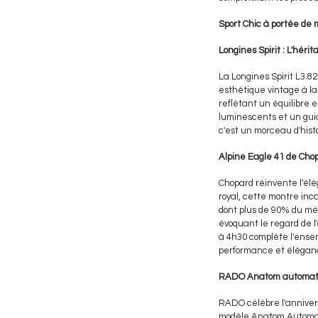
Sport Chic à portée de 
Longines Spirit : L'héri
La Longines Spirit L3.8
esthétique vintage à la
reflétant un équilibre e
luminescents et un guic
c'est un morceau d'histo
Alpine Eagle 41 de Chop
Chopard réinvente l'élé
royal, cette montre inc
dont plus de 90% du mét
évoquant le regard de l'
à 4h30 complète l'ensem
performance et élégan
RADO Anatom automatic 
RADO célèbre l'annivers
modèle Anatom Automati