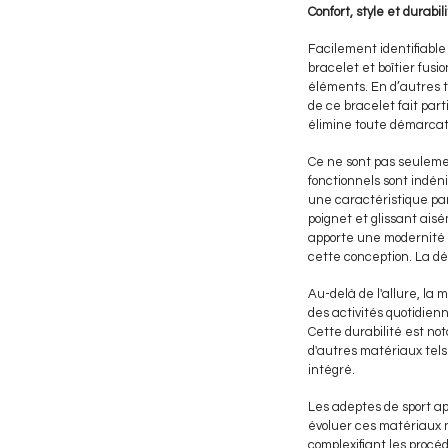
Confort, style et durabi
Facilement identifiable
bracelet et boîtier fus
éléments. En d’autres 
de ce bracelet fait par
élimine toute démarcati
Ce ne sont pas seulemen
fonctionnels sont indéni
une caractéristique pa
poignet et glissant ais
apporte une modernité 
cette conception. La dé
Au-delà de l'allure, la
des activités quotidienn
Cette durabilité est not
d'autres matériaux tel
intégré.
Les adeptes de sport a
évoluer ces matériaux no
complexifiant les procé