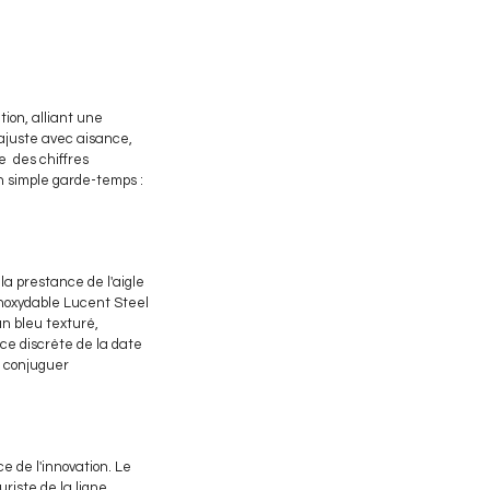
ion, alliant une
'ajuste avec aisance,
re des chiffres
n simple garde-temps :
la prestance de l'aigle
 inoxydable Lucent Steel
an bleu texturé,
nce discrète de la date
à conjuguer
e de l'innovation. Le
iste de la ligne