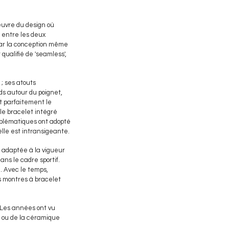
œuvre du design où
 entre les deux
car la conception même
qualifié de 'seamless',
; ses atouts
ids autour du poignet,
t parfaitement le
le bracelet intégré
mblématiques ont adopté
elle est intransigeante.
x adaptée à la vigueur
ans le cadre sportif.
e. Avec le temps,
s montres à bracelet
 Les années ont vu
ne ou de la céramique