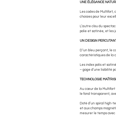
UNE ÉLÉGANCE NATUR
Les codes de Multifort,
choisies pour leur exce
L’autre clou du spectac
polie et satinée, et les
UN DESIGN PERCUTAN
D’un bleu perçant, le c
caractéristiques de la 
Les index polis et sati
– gage d’une lisibilité 
TECHNOLOGIE MAÎTRIS
Au cœur de la Multifort
le fond transparent, av
Doté d’un spiral high-
et aux champs magnétiqu
mesurer le temps avec pr