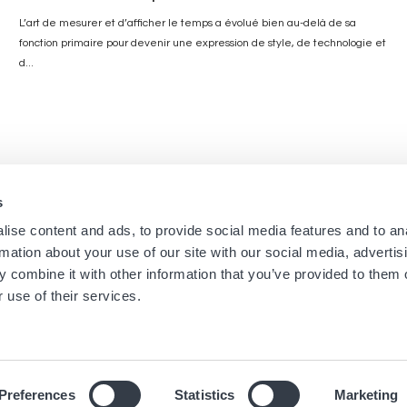
L’art de mesurer et d’afficher le temps a évolué bien au-delà de sa
fonction primaire pour devenir une expression de style, de technologie et
d...
s
Navigation
Menu
ise content and ads, to provide social media features and to an
Accueil
Newsletters Boutique
rmation about your use of our site with our social media, advertis
Boutiques
Mentions légales
principale
footer
 combine it with other information that you’ve provided to them o
Marques
Conditions générales
 use of their services.
Univers
Cookies
Journal
Déclaration de confidentiali
Preferences
Statistics
Marketing