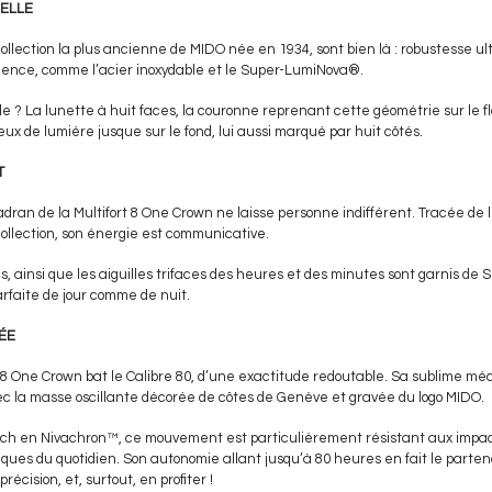
ELLE
 collection la plus ancienne de MIDO née en 1934, sont bien là : robustesse 
llence, comme l’acier inoxydable et le Super-LumiNova®.
le ? La lunette à huit faces, la couronne reprenant cette géométrie sur le fl
 jeux de lumière jusque sur le fond, lui aussi marqué par huit côtés.
T
adran de la Multifort 8 One Crown ne laisse personne indifférent. Tracée de l
collection, son énergie est communicative.
nés, ainsi que les aiguilles trifaces des heures et des minutes sont garnis 
parfaite de jour comme de nuit.
ÉE
 8 One Crown bat le Calibre 80, d’une exactitude redoutable. Sa sublime méc
ec la masse oscillante décorée de côtes de Genève et gravée du logo MIDO.
tech en Nivachron™, ce mouvement est particulièrement résistant aux impact
es du quotidien. Son autonomie allant jusqu’à 80 heures en fait le partena
écision, et, surtout, en profiter !