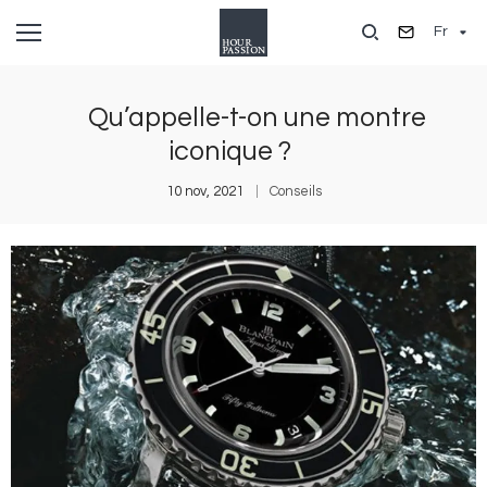
Aller
Fr
au
contenu
principal
Qu’appelle-t-on une montre
iconique ?
10 nov, 2021
Conseils
Image
I