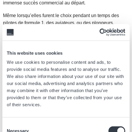
immense succès commercial au départ.
Même lorsqu’elles furent le choix pendant un temps des
pilotes de formule 1, des aviateurs, ou des plongeurs,
comme par exemple pour la Fifthy Fathoms de Blancpain
qui est née en 1953. Première vraie montre de plongée
moderne, elle n’est au départ portée que par des nageurs de
combat, militaires professionnels. Un petit cercle qu’élargit
This website uses cookies
le commandant Cousteau. Personnalité publique,
We use cookies to personalise content and ads, to
photographiée, filmée avec sa Blancpain au poignet, il
provide social media features and to analyse our traffic.
contribua à faire connaitre ce garde-temps auprès des
We also share information about your use of our site with
plongeurs amateurs du monde entier, et des passionnés
our social media, advertising and analytics partners who
d’horlogerie extrême.
may combine it with other information that you’ve
provided to them or that they’ve collected from your use
L’histoire donnera par la suite des versions successives de
of their services.
ces montres, au gré des innovations technologiques, de
l’apparition de nouveaux matériaux et des évolutions du
style.
Consent
Necessary