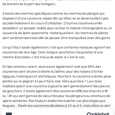
de brevets de la part des horlogers.
Il existe des montres spécifiques comme les montres de plongée qui
disposent d’une couronne vissée afin qu’elles ne se déverrouillent pas
accidentellement en cours d’utilisation. D’autres couronnes enfin
possèdent un poussoir mobile pour activer le module chronographe ou un
couvercle de boîte savonnette. Historiquement, les montres de pilotes
sont surdimensionnées afin de pouvoir être manipulées avec des gants.
Ce qu’il faut savoir également c’est que certaines marques signent les
couronnes de leur logo. Donc lorsque vous faites l’acquisition d’une
montre d’occasion, c’est mieux de savoir si c’est le cas.
En bon amateur averti, vous aurez également noté que 99% des
couronnes sont situées à droite du boîtier, pour des raisons à la fois
logiques, historiques et statistiques. Pourtant, la couronne à droite pèse
parfois sur le poignet et peut faire mal. Alors que faire ? Les rares
modèles ayant une couronne à gauche sont généralement des pièces
de gauchers. Il existe également des couronnes difficiles d’accès à 6h
ou 12h qui sont garnies de sécurités pour les plongeurs ou amateurs de
sports extrêmes. Pas toujours évidentes à porter car plus larges que
longues… Reste les couronnes décalées à 2 h ou 4 h, mais elles ne sont
pas toujours confortables non plus. Il existe aujourd'hui aussi des