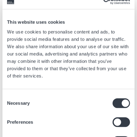
montres sans couronne tel que le propose Rado par exemple avec son
modèle V10K L
This website uses cookies
Article précédent
We use cookies to personalise content and ads, to
provide social media features and to analyse our traffic.
Bienvenue dans l’univers ultra-lumineux de SMASH
We also share information about your use of our site with
IT
our social media, advertising and analytics partners who
21 Juil, 2026
Marques
may combine it with other information that you’ve
provided to them or that they’ve collected from your use
of their services.
Article suivant
La DS Action Diver 40.5mm : Approuvée par les
plongeurs. Equipée de la nouvelle génération du DS
Consent
Concept
Necessary
Selection
19 juin, 2025
Marques
Preferences