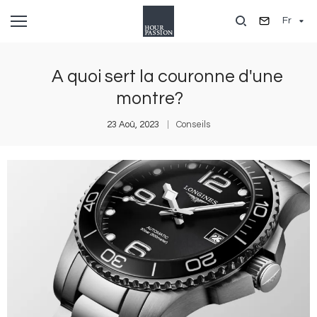
Aller
Fr
au
contenu
principal
A quoi sert la couronne d'une
montre?
23 Aoû, 2023
Conseils
Image
I