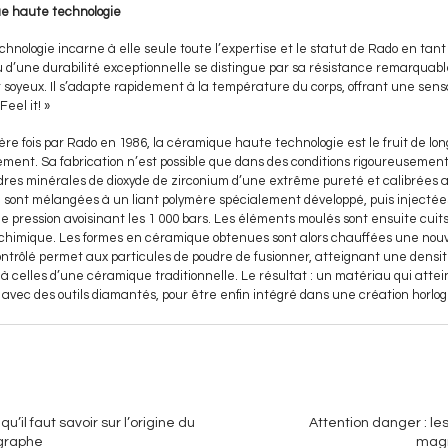
ue haute technologie
nologie incarne à elle seule toute l’expertise et le statut de Rado en tant
 d’une durabilité exceptionnelle se distingue par sa résistance remarquabl
 soyeux. Il s’adapte rapidement à la température du corps, offrant une sen
Feel it! »
ière fois par Rado en 1986, la céramique haute technologie est le fruit de l
ent. Sa fabrication n’est possible que dans des conditions rigoureusement
es minérales de dioxyde de zirconium d’une extrême pureté et calibrées a
i sont mélangées à un liant polymère spécialement développé, puis injecté
 pression avoisinant les 1 000 bars. Les éléments moulés sont ensuite cuits, r
chimique. Les formes en céramique obtenues sont alors chauffées une nouvell
ontrôlé permet aux particules de poudre de fusionner, atteignant une densi
 celles d’une céramique traditionnelle. Le résultat : un matériau qui attein
li avec des outils diamantés, pour être enfin intégré dans une création horlo
qu’il faut savoir sur l’origine du
Attention danger : l
graphe
mag