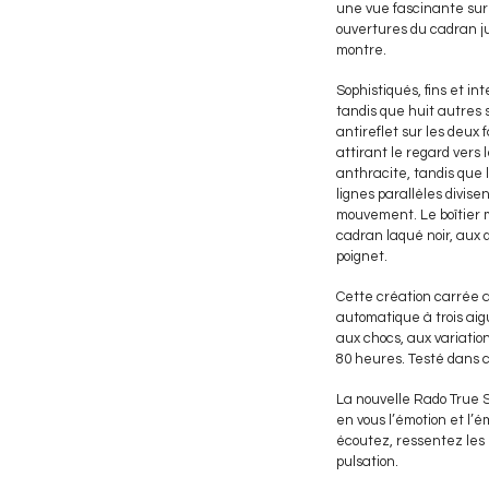
une vue fascinante sur
ouvertures du cadran ju
montre.
Sophistiqués, fins et i
tandis que huit autres 
antireflet sur les deux 
attirant le regard vers
anthracite, tandis que l
lignes parallèles divis
mouvement. Le boîtier m
cadran laqué noir, aux
poignet.
Cette création carrée 
automatique à trois aig
aux chocs, aux variati
80 heures. Testé dans ci
La nouvelle Rado True 
en vous l’émotion et l’
écoutez, ressentez les r
pulsation.