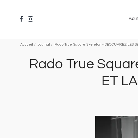
Aller
au
contenu
Bou
principal
Accueil
Journal
Rado True Square Skeleton - DECOUVREZ LES 
Rado True Squar
ET L
Image