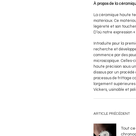
À propos de la céramiq
La céramique haute tech
matériaux. Ce matériau
légèreté et son toucher
D’où notre expression « 
Introduite pour la prem
recherche et développem
commence par des poudr
microscopique. Celles-c
haute précision sous une
dissous par un procédé 
processus de frittage c
largement supérieures à
Vickers, usinable et po
ARTICLE PRÉCÉDENT
Tout ce 
chrono