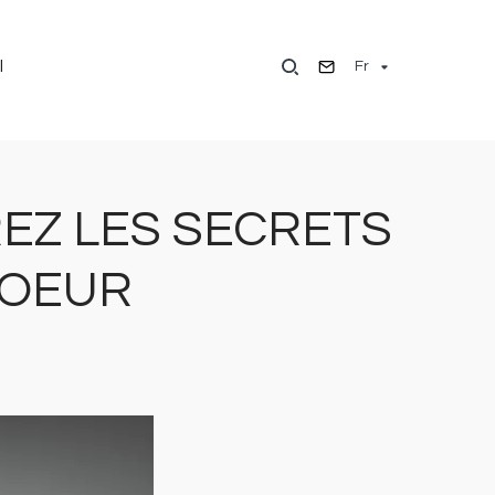
Fr
l
VREZ LES SECRETS
COEUR
Image