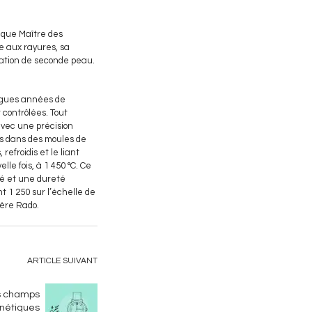
 que Maître des
e aux rayures, sa
sation de seconde peau.
ongues années de
 contrôlées. Tout
vec une précision
es dans des moules de
efroidis et le liant
e fois, à 1 450 °C. Ce
té et une dureté
t 1 250 sur l’échelle de
gère Rado.
ARTICLE SUIVANT
es champs
nétiques