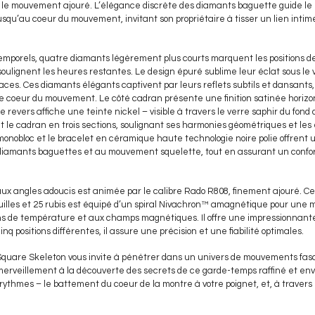
 le mouvement ajouré. L’élégance discrète des diamants baguette guide le r
squ’au coeur du mouvement, invitant son propriétaire à tisser un lien intim
ntemporels, quatre diamants légèrement plus courts marquent les positions de 
soulignent les heures restantes. Le design épuré sublime leur éclat sous le v
faces. Ces diamants élégants captivent par leurs reflets subtils et dansants,
 le coeur du mouvement. Le côté cadran présente une finition satinée horiz
e revers affiche une teinte nickel – visible à travers le verre saphir du fond 
ent le cadran en trois sections, soulignant ses harmonies géométriques et le
onobloc et le bracelet en céramique haute technologie noire polie offrent
 diamants baguettes et au mouvement squelette, tout en assurant un confo
aux angles adoucis est animée par le calibre Rado R808, finement ajouré. 
uilles et 25 rubis est équipé d’un spiral Nivachron™ amagnétique pour une 
ons de température et aux champs magnétiques. Il offre une impressionnan
nq positions différentes, il assure une précision et une fiabilité optimales.
Square Skeleton vous invite à pénétrer dans un univers de mouvements fas
émerveillement à la découverte des secrets de ce garde-temps raffiné et en
ythmes – le battement du coeur de la montre à votre poignet, et, à travers l