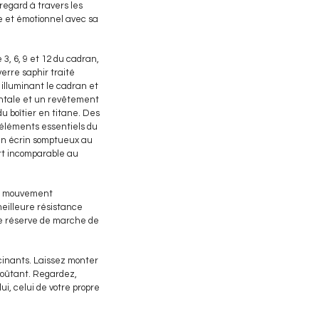
egard à travers les
e et émotionnel avec sa
3, 6, 9 et 12 du cadran,
erre saphir traité
 illuminant le cadran et
ontale et un revêtement
du boîtier en titane. Des
s éléments essentiels du
 un écrin somptueux au
rt incomparable au
Ce mouvement
meilleure résistance
te réserve de marche de
cinants. Laissez monter
voûtant. Regardez,
ui, celui de votre propre