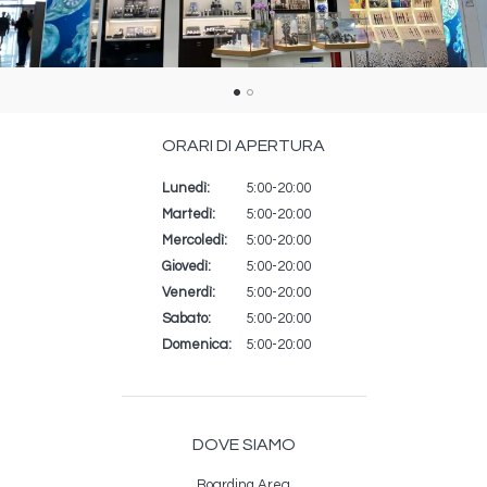
ORARI DI APERTURA
Lunedì:
Giorno
Time
Commento
5:00-20:00
slot
Martedì:
5:00-20:00
Mercoledì:
5:00-20:00
Giovedì:
5:00-20:00
Venerdì:
5:00-20:00
Sabato:
5:00-20:00
Domenica:
5:00-20:00
DOVE SIAMO
Boarding Area