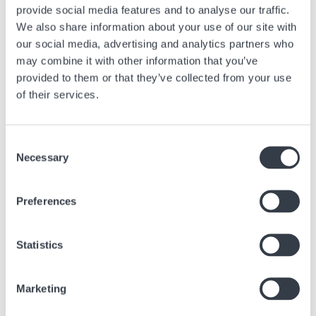
provide social media features and to analyse our traffic.
We also share information about your use of our site with
our social media, advertising and analytics partners who
may combine it with other information that you’ve
provided to them or that they’ve collected from your use
of their services.
Consent
Necessary
Selection
AEROPORTO DI PARIS ORLY 3
Visitate la boutique Hour Passion prima di arrivare al gate Orly 3 e
Preferences
scoprite la nostra selezione di orologi Swiss Made, tra cui Longines,
Rado, Tissot e Swatch.
Statistics
Offriamo anche una selezione di gioielli esclusivi come Facet, Ti
Sento, La Brune e La Blonde.
Marketing
Boarding Area
Orly 3 Terminal Junction - Level 1