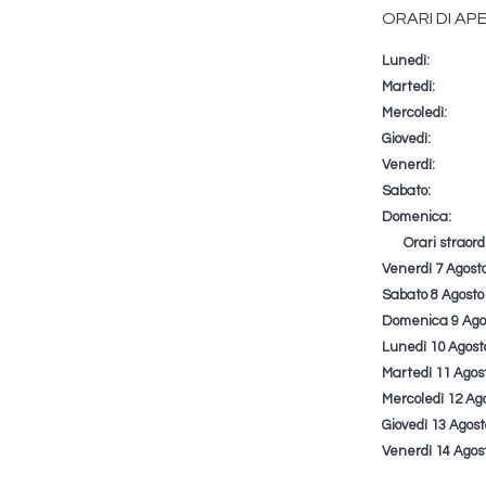
ORARI DI A
Lunedì:
Giorno
Time
Commento
slot
Martedì:
Mercoledì:
Giovedì:
Venerdì:
Sabato:
Domenica:
Orari straord
Venerdì 7 Agosto
Sabato 8 Agosto 
Domenica 9 Agos
Lunedì 10 Agosto
Martedì 11 Agost
Mercoledì 12 Ago
Giovedì 13 Agost
Venerdì 14 Agost