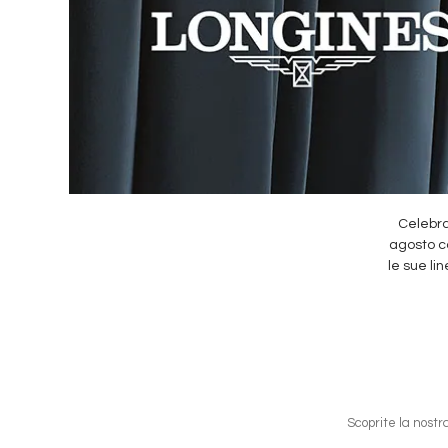
Celebra
agosto co
le sue li
Scoprite la nostr