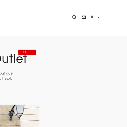
It
OUTLET
utlet
boutique
 Tissot,
Immagine