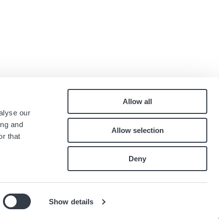
Allow all
Pied
alyse our
Contatti
ing and
Allow selection
Lavora con noi
de
r that
.
page
Deny
Show details