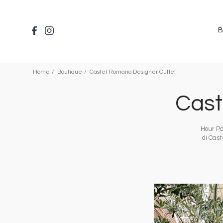
Salta
al
contenuto
B
principale
Home
Boutique
Castel Romano Designer Outlet
Cast
Hour Pa
di Cast
Immagine