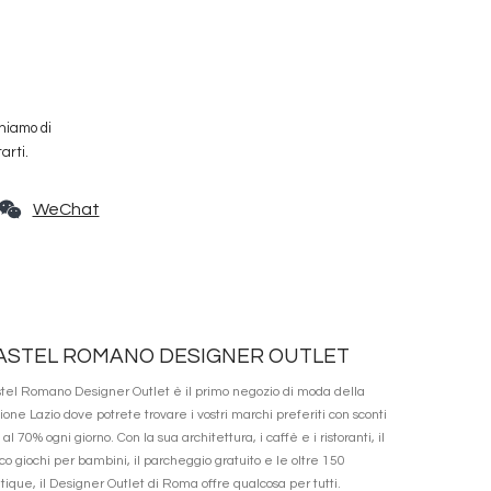
ghiamo di
arti.
WeChat
ASTEL ROMANO DESIGNER OUTLET
tel Romano Designer Outlet è il primo negozio di moda della
ione Lazio dove potrete trovare i vostri marchi preferiti con sconti
o al 70% ogni giorno. Con la sua architettura, i caffè e i ristoranti, il
co giochi per bambini, il parcheggio gratuito e le oltre 150
tique, il Designer Outlet di Roma offre qualcosa per tutti.