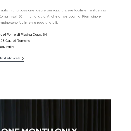
ituato in una posizione ideale per raggiungere facilmente il centro
Roma in soli 30 minuti di auto. Anche gli aeroporti di Fiumicino e
mpino sono facilmente raggiungibili.
 del Ponte di Piscina Cupa, 64
128 Castel Romano
a, Italia
ita il sito web