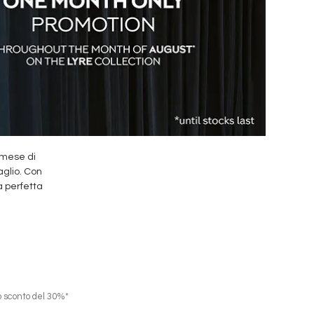
 mese di
aglio. Con
a perfetta
no sconto del 30%*