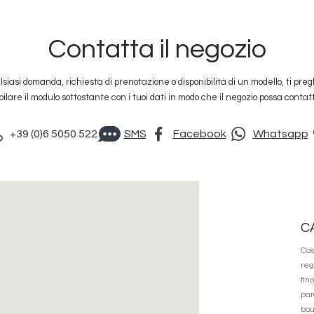
Contatta il negozio
siasi domanda, richiesta di prenotazione o disponibilità di un modello, ti pre
ilare il modulo sottostante con i tuoi dati in modo che il negozio possa contatt
+39 (0)6 5050 522
SMS
Facebook
Whatsapp
C
Cas
reg
fin
par
bou