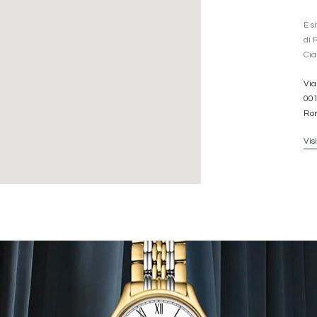
È s
di 
Cia
Via
00
Rom
Vis