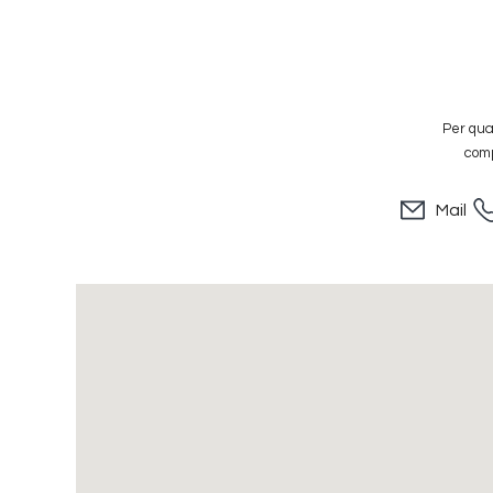
Per qual
comp
Mail