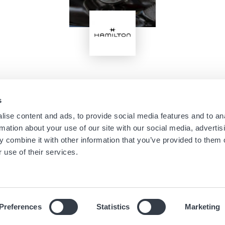
Immagine
s
Navigation
Menu
ise content and ads, to provide social media features and to an
Home
Newsletter dei negozi
rmation about your use of our site with our social media, advertis
Boutique
Informazioni Legali
principale
footer
 combine it with other information that you’ve provided to them o
Marchi
Condizioni d'uso
 use of their services.
Universo
Cookies
News
Informativa sulla privacy
Preferences
Statistics
Marketing
© 2019 Hour Passion SAS Tutti i diritti riservati.