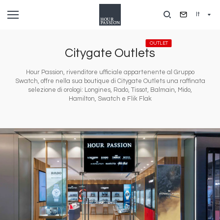
Salta
It
al
contenuto
principale
OUTLET
Citygate Outlets
Hour Passion, rivenditore ufficiale appartenente al Gruppo
Swatch, offre nella sua boutique di Citygate Outlets una raffinata
selezione di orologi: Longines, Rado, Tissot, Balmain, Mido,
Hamilton, Swatch e Flik Flak
Immagine