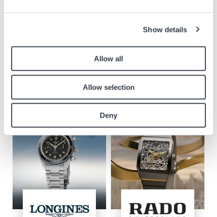
Visita il sito web
Show details
Marchi in negozio
Allow all
Scoprite la nostra selezione di orologi Longines, Rado, Tissot, Balmain,
Certina, Mido, Hamilton, Swatch e Flik Flak con uno sconto del 30%*
Allow selection
*La selezione disponibile in questo negozio non include i nuovi modelli
presentati nelle seguenti immagini
Deny
Immagine
Immagine