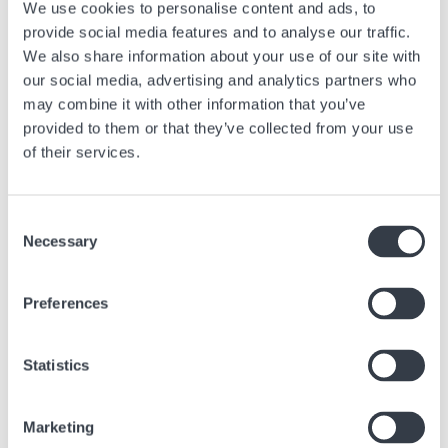
We use cookies to personalise content and ads, to
provide social media features and to analyse our traffic.
We also share information about your use of our site with
our social media, advertising and analytics partners who
may combine it with other information that you’ve
provided to them or that they’ve collected from your use
of their services.
Consent
Necessary
CITYGATE OUTLETS
Selection
Citygate Outlets è il principale centro commerciale di Hong Kong e la
destinazione perfetta per una fuga dalla città. Il centro commerciale
Preferences
ospita più di 150 marchi di fama mondiale e oltre 40 punti di ristoro e
intrattenimento internazionali. A soli 15 minuti dall'aeroporto di Hong
Kong o a 5 minuti dalla stazione MTR di Tung Chung.
Statistics
CITYGATE OUTLETS
SHOP 271, 2/F, CITYGATE,
Marketing
TUNG CHUNG, LANTAU